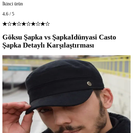
İkinci ürün
4.6
/
5
Göksu Şapka vs ŞapkaIdünyasi Casto
Şapka Detaylı Karşılaştırması