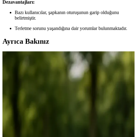
Dezavantajları:
Bazı kullanıcılar, şapkanın oturuşunun garip olduğunu
belirtmiştir.
Terletme sorunu yaşandığına dair yorumlar bulunmaktadır.
Ayrıca Bakınız
ENİA BABY Düz Renk Fiyonklu Bebek Bonesi Seti
Konfor ve Şıklık Sunar
ENİA BABY'nin renkli ve şık bebek bonesi seti, hafif ve nefes
alabilir viskon malzemesiyle bebeklerin rahatlığı ve tarzını bir arada
sunar, pratik kullanımıyla öne çıkar.
SeherBebeButik Renkli Fırfır Bone Çocuklar İçin
Konforlu ve Şık Tasarım
SeherBebeButik'in renkli fırfır bone, pamuklu ve esnek yapısıyla
çocukların günlük kullanımına uygun, şık ve rahat bir aksesuar.
Hafif ve dayanıklı tasarımıyla pratik kullanım sağlar.