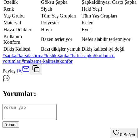
Özellik
Göksu Şapka
ŞapkaIdünyasi Casto Şapka
Renk
Siyah
Haki Yeşil
Yaş Grubu
Tüm Yaş Grupları
Tüm Yaş Grupları
Materyal
Polyester
Keten
Hava Delikleri
Hayır
Evet
Kullanım
Bazen terletiyor
Nefes alabilir terletmiyor
Konforu
Dikiş Kalitesi
Bazı dikişler yamuk
Dikiş kalitesi iyi değil
#
sapka
#
karsilastirma
#
kislik-sapka
#
hafif-sapka
#
kullanici-
yorumlari
#
malzeme-kalitesi
#
konfor
Paylaş:
f
𝕏
Yorumlar:
Yorum
0
Beğen