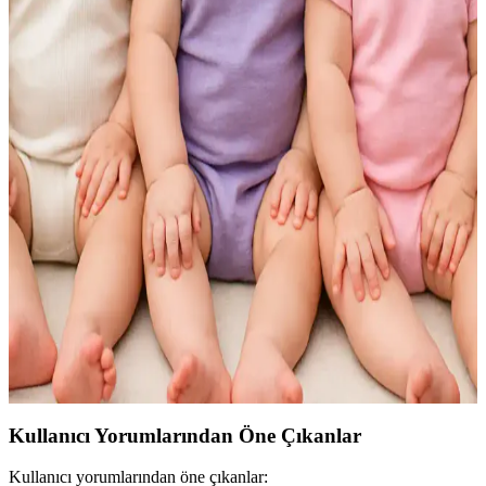
Aksesuarınızın İncelikleri
Krem rengi şapka, nötr tonu ve çok yönlülüğüyle her mevsim şıklık
sunar. Farklı modeller ve malzemelerle kombinlenebilen bu
aksesuar, günlük ve özel günlerde stilinize zarafet katar.
BebeciBurada Kız Bebek Fiyonklu Bone: Şık ve
Rahat Yazlık Bebek Aksesuarı
BebeciBurada'nın pamuklu, yumuşak ve şık fiyonklu bone'u, 0-12
ay arası bebekler için ideal, hafif ve esnek yapısıyla rahatlık sağlar,
tarzını tamamlar ve ebeveynlerin beğenisini kazanır.
Cherub Baby Çift Kat Fiyonklu Bebek Bone: Şık ve
Fonksiyonel Bebek Aksesuarı
%100 pamuklu, çift kat fiyonk detaylı bebek bone, şık tasarımı ve
yüksek kalitesiyle günlük kullanım için ideal, rahat ve koruyucu bir
bebek aksesuarıdır.
Kullanıcı Yorumlarından Öne Çıkanlar
Kullanıcı yorumlarından öne çıkanlar: