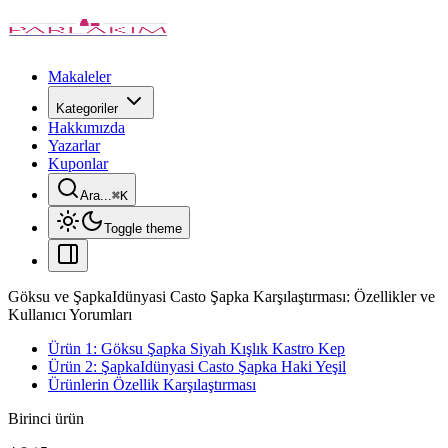
Makaleler
Kategoriler
Hakkımızda
Yazarlar
Kuponlar
Ara...
⌘
K
Toggle theme
Göksu ve ŞapkaIdünyasi Casto Şapka Karşılaştırması: Özellikler ve
Kullanıcı Yorumları
Ürün 1: Göksu Şapka Siyah Kışlık Kastro Kep
Ürün 2: ŞapkaIdünyasi Casto Şapka Haki Yeşil
Ürünlerin Özellik Karşılaştırması
Birinci ürün