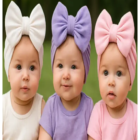
Stradivarius Şapka Modelleri: Kalite ve Stil ile
Modern Aksesuar Seçenekleri
Stradivarius şapkalar, genç ve dinamik tasarımlarıyla her mevsim
şıklık ve konfor sunar. Kova, fedora, bere ve hasır modellerle
stilinizi tamamlayın, doğru bakım ile uzun ömürlü kullanım sağlayın.
Bağlamalı Bucket Şapka: Şıklık ve Fonksiyonelliği
Bir Arada Sunan Moda Aksesuarı
Bağlamalı bucket şapka, estetik bağlama detayı ve geniş kenarıyla
güneşten korur, farklı stillere uyum sağlar. Pamuklu, su geçirmez ve
hasır seçenekleriyle konfor sunar.
Haşema Şapkası: Güneş Koruması ve Şıklığı Bir
Arada Sunan Modern Başlıklar
Haşema şapkaları, güneş koruması, saç bakımı ve konforu bir arada
sunar. Farklı modelleriyle su sporları ve günlük kullanımda modern
kadınların vazgeçilmezi oluyor.
Krem Rengi Şapka: Zarif ve Çok Yönlü Stil