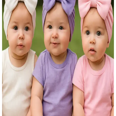
stilinizi tamamlayın, doğru bakım ile uzun ömürlü kullanım sağlayın.
Bağlamalı Bucket Şapka: Şıklık ve Fonksiyonelliği
Bir Arada Sunan Moda Aksesuarı
Bağlamalı bucket şapka, estetik bağlama detayı ve geniş kenarıyla
güneşten korur, farklı stillere uyum sağlar. Pamuklu, su geçirmez ve
hasır seçenekleriyle konfor sunar.
Haşema Şapkası: Güneş Koruması ve Şıklığı Bir
Arada Sunan Modern Başlıklar
Haşema şapkaları, güneş koruması, saç bakımı ve konforu bir arada
sunar. Farklı modelleriyle su sporları ve günlük kullanımda modern
kadınların vazgeçilmezi oluyor.
Krem Rengi Şapka: Zarif ve Çok Yönlü Stil
Aksesuarınızın İncelikleri
Krem rengi şapka, nötr tonu ve çok yönlülüğüyle her mevsim şıklık
sunar. Farklı modeller ve malzemelerle kombinlenebilen bu
aksesuar, günlük ve özel günlerde stilinize zarafet katar.