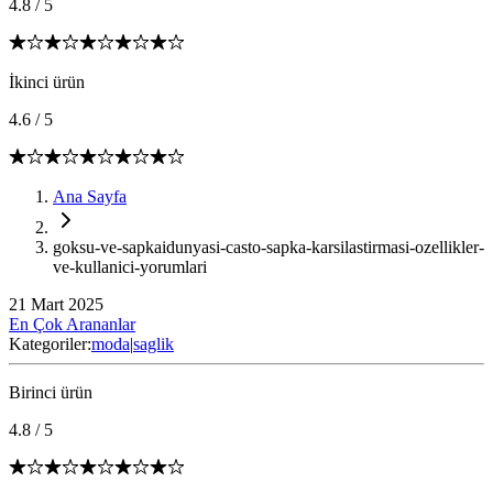
4.8
/
5
İkinci ürün
4.6
/
5
Ana Sayfa
goksu-ve-sapkaidunyasi-casto-sapka-karsilastirmasi-ozellikler-
ve-kullanici-yorumlari
21 Mart 2025
En Çok Arananlar
Kategoriler:
moda
|
saglik
Birinci ürün
4.8
/
5