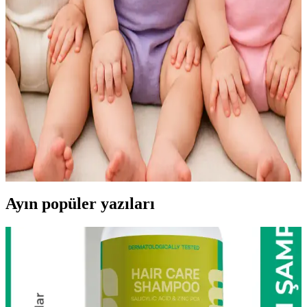
BebeciBurada Kız Bebek Fiyonklu Bone: Şık ve
Rahat Yazlık Bebek Aksesuarı
BebeciBurada'nın pamuklu, yumuşak ve şık fiyonklu bone'u, 0-12
ay arası bebekler için ideal, hafif ve esnek yapısıyla rahatlık sağlar,
tarzını tamamlar ve ebeveynlerin beğenisini kazanır.
Cherub Baby Çift Kat Fiyonklu Bebek Bone: Şık ve
Fonksiyonel Bebek Aksesuarı
%100 pamuklu, çift kat fiyonk detaylı bebek bone, şık tasarımı ve
yüksek kalitesiyle günlük kullanım için ideal, rahat ve koruyucu bir
bebek aksesuarıdır.
Ayın popüler yazıları