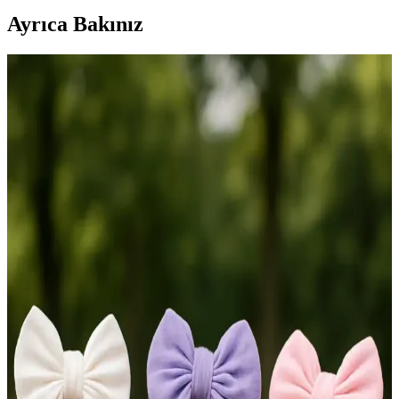
Ayrıca Bakınız
ENİA BABY Düz Renk Fiyonklu Bebek Bonesi Seti
Konfor ve Şıklık Sunar
ENİA BABY'nin renkli ve şık bebek bonesi seti, hafif ve nefes
alabilir viskon malzemesiyle bebeklerin rahatlığı ve tarzını bir arada
sunar, pratik kullanımıyla öne çıkar.
SeherBebeButik Renkli Fırfır Bone Çocuklar İçin
Konforlu ve Şık Tasarım
SeherBebeButik'in renkli fırfır bone, pamuklu ve esnek yapısıyla
çocukların günlük kullanımına uygun, şık ve rahat bir aksesuar.
Hafif ve dayanıklı tasarımıyla pratik kullanım sağlar.
Stradivarius Şapka Modelleri: Kalite ve Stil ile
Modern Aksesuar Seçenekleri
Stradivarius şapkalar, genç ve dinamik tasarımlarıyla her mevsim
şıklık ve konfor sunar. Kova, fedora, bere ve hasır modellerle