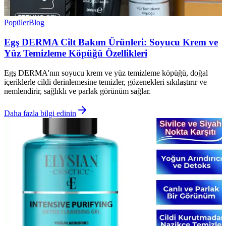
Popüler
Blog
Egş DERMA Cilt Bakım Ürünleri: Soyucu Krem ve
Yüz Temizleme Köpüğü Özellikleri
Egş DERMA'nın soyucu krem ve yüz temizleme köpüğü, doğal
içeriklerle cildi derinlemesine temizler, gözenekleri sıkılaştırır ve
nemlendirir, sağlıklı ve parlak görünüm sağlar.
Daha fazla bilgi edinin