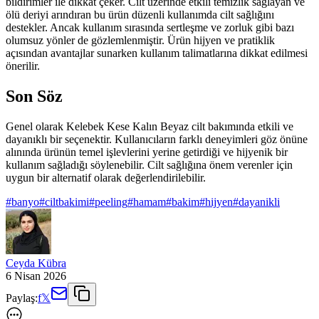
bildirimler ile dikkat çeker. Cilt üzerinde etkili temizlik sağlayan ve
ölü deriyi arındıran bu ürün düzenli kullanımda cilt sağlığını
destekler. Ancak kullanım sırasında sertleşme ve zorluk gibi bazı
olumsuz yönler de gözlemlenmiştir. Ürün hijyen ve pratiklik
açısından avantajlar sunarken kullanım talimatlarına dikkat edilmesi
önerilir.
Son Söz
Genel olarak Kelebek Kese Kalın Beyaz cilt bakımında etkili ve
dayanıklı bir seçenektir. Kullanıcıların farklı deneyimleri göz önüne
alınında ürünün temel işlevlerini yerine getirdiği ve hijyenik bir
kullanım sağladığı söylenebilir. Cilt sağlığına önem verenler için
uygun bir alternatif olarak değerlendirilebilir.
#
banyo
#
ciltbakimi
#
peeling
#
hamam
#
bakim
#
hijyen
#
dayanikli
Ceyda Kübra
6 Nisan 2026
Paylaş:
f
𝕏