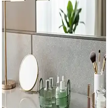
lüks banyo ürünüdür.
Star Stantlı 30 Adet Banyo Topu: Doğal Kokular ve
El Yapımı Kalitesiyle Ferahlatıcı Deneyim
Star Stantlı 30 adet banyo topu, doğal ve hoş kokularıyla ferahlatıcı,
el yapımı kaliteyle cildi nemlendirir ve rahatlatır, geniş kullanım
alanı ve çeşitli kokularla keyifli bir banyo deneyimi sunar.
MorBebe Lastikli Bebek Banyo Süngeri: Pratik ve
Güvenli Bebek Temizliği Çözümü
MorBebe lastikli bebek banyo süngeri, tek el kullanımı, yumuşak
dokusu ve sabun cebi ile bebek bakımını pratik ve hijyenik hale
getirir, hassas ciltlere uygun tasarımıyla öne çıkar.
Melanistic Banyo Tuzu: Estetik ve Rahatlatıcı
Aromaterapi Deneyimi İçin Ideal Seçenek
Melanistic'in 300 gramlık pembe banyo tuzu, gül aroması ve
rahatlatıcı etkisiyle banyo keyfini artırır. Çok yönlü kullanımı ve
doğal içeriğiyle cilt üzerinde yumuşatıcı ve ferahlatıcı etkiler sunar.