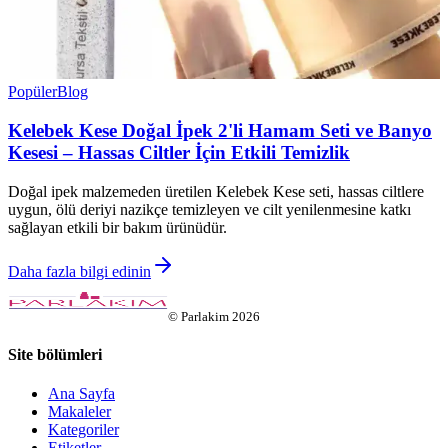
Popüler
Blog
Kelebek Kese Doğal İpek 2'li Hamam Seti ve Banyo
Kesesi – Hassas Ciltler İçin Etkili Temizlik
Doğal ipek malzemeden üretilen Kelebek Kese seti, hassas ciltlere
uygun, ölü deriyi nazikçe temizleyen ve cilt yenilenmesine katkı
sağlayan etkili bir bakım ürünüdür.
Daha fazla bilgi edinin
©
Parlakim
2026
Site bölümleri
Ana Sayfa
Makaleler
Kategoriler
Etiketler