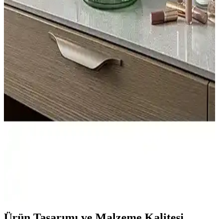
Özdilek Banyo Kesesi: Yumuşak Dokulu,
Derinlemesine Temizlik ve Cilt Bakımı İçin Uygun
Özdilek banyo kesesi, yumuşak dokusu ve etkili temizlik
özellikleriyle cilt bakımını kolaylaştırır. Pratik kullanımı ve uygun
fiyatıyla günlük bakım rutininizin vazgeçilmez parçası olur.
Bal Ağacı Üç Aromalı Küvet Topları Gül Lavanta
Vanilya Rahatlatıcı Banyo Deneyimi
Bal Ağacı'nın gül, lavanta ve vanilya aromalı küvet topları, cildi
nemlendirir, rahatlatır ve ferahlatıcı kokularıyla stresinizi azaltır.
Doğal içeriklerle hazırlanan bu ürün, kaliteli ve güvenilir bir banyo
deneyimi sunar.
Unique Me Makyaj Organizer ve Vivart 4 Lü Banyo
Düzenleyicisi Karşılaştırması
İşte Unique Me makyaj organizer ve Vivart banyo düzenleyicisinin
özellikleri, kullanıcı yorumları ve kullanım alanlarıyla detaylı
karşılaştırması.
Ürün Tasarımı ve Malzeme Kalitesi