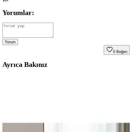
Yorumlar:
Yorum
0
Beğen
Ayrıca Bakınız
Kelebek Kese Kalın Beyaz: Dayanıklı ve Hijyenik
Banyo Kesesi İncelemesi
Kelebek Kese Kalın Beyaz, yüksek kalitede ve dayanıklı yapısıyla
cilt temizliği ve peeling için ideal, hijyenik ve kullanışlı bir banyo
aksesuarıdır.
Bubbles Beyond 7'li Köpüklü Banyo Bombası:
Doğal ve Organik İçeriklerle Lüks Banyo Deneyimi