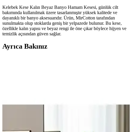
Kelebek Kese Kalın Beyaz Banyo Hamam Kesesi, günlük cilt
bakımında kullanılmak üzere tasarlanmıştır yüksek kalitede ve
dayanıklı bir banyo aksesuarıdır. Ürün, MirCotton tarafından
sunulmakta olup stoklarda geniş bir yelpazede bulunur. Bu kese,
özellikle kalın yapısı ve beyaz rengi ile öne çıkar böylece hijyen ve
temizlik açısından güven sağlar.
Ayrıca Bakınız
Kelebek Kese Kalın Beyaz: Dayanıklı ve Hijyenik
Banyo Kesesi İncelemesi
Kelebek Kese Kalın Beyaz, yüksek kalitede ve dayanıklı yapısıyla
cilt temizliği ve peeling için ideal, hijyenik ve kullanışlı bir banyo
aksesuarıdır.
Bubbles Beyond 7'li Köpüklü Banyo Bombası:
Doğal ve Organik İçeriklerle Lüks Banyo Deneyimi
Bubbles Beyond 7'li köpüklü banyo bombası, %100 organik
içeriklerle hazırlanmış, cilt dostu ve ferahlatıcı etkileriyle öne çıkan