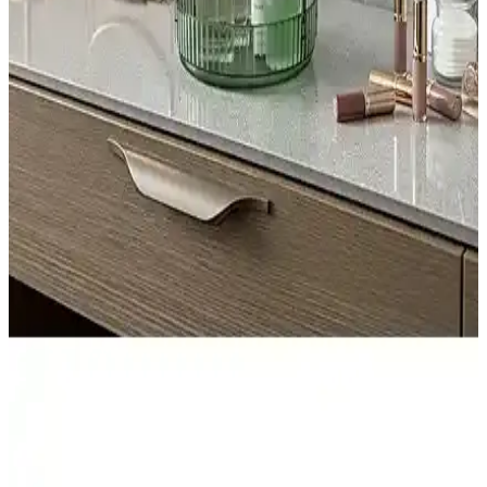
rahatlatıcı etkisiyle banyo keyfini artırır. Çok yönlü kullanımı ve
doğal içeriğiyle cilt üzerinde yumuşatıcı ve ferahlatıcı etkiler sunar.
Özdilek Banyo Kesesi: Yumuşak Dokulu,
Derinlemesine Temizlik ve Cilt Bakımı İçin Uygun
Özdilek banyo kesesi, yumuşak dokusu ve etkili temizlik
özellikleriyle cilt bakımını kolaylaştırır. Pratik kullanımı ve uygun
fiyatıyla günlük bakım rutininizin vazgeçilmez parçası olur.
Bal Ağacı Üç Aromalı Küvet Topları Gül Lavanta
Vanilya Rahatlatıcı Banyo Deneyimi
Bal Ağacı'nın gül, lavanta ve vanilya aromalı küvet topları, cildi
nemlendirir, rahatlatır ve ferahlatıcı kokularıyla stresinizi azaltır.
Doğal içeriklerle hazırlanan bu ürün, kaliteli ve güvenilir bir banyo
deneyimi sunar.
Unique Me Makyaj Organizer ve Vivart 4 Lü Banyo
Düzenleyicisi Karşılaştırması
İşte Unique Me makyaj organizer ve Vivart banyo düzenleyicisinin
özellikleri, kullanıcı yorumları ve kullanım alanlarıyla detaylı