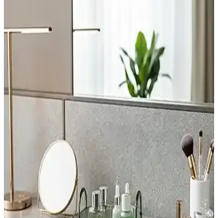
Bubbles Beyond 7'li köpüklü banyo bombası, %100 organik
içeriklerle hazırlanmış, cilt dostu ve ferahlatıcı etkileriyle öne çıkan
lüks banyo ürünüdür.
Star Stantlı 30 Adet Banyo Topu: Doğal Kokular ve
El Yapımı Kalitesiyle Ferahlatıcı Deneyim
Star Stantlı 30 adet banyo topu, doğal ve hoş kokularıyla ferahlatıcı,
el yapımı kaliteyle cildi nemlendirir ve rahatlatır, geniş kullanım
alanı ve çeşitli kokularla keyifli bir banyo deneyimi sunar.
MorBebe Lastikli Bebek Banyo Süngeri: Pratik ve
Güvenli Bebek Temizliği Çözümü
MorBebe lastikli bebek banyo süngeri, tek el kullanımı, yumuşak
dokusu ve sabun cebi ile bebek bakımını pratik ve hijyenik hale
getirir, hassas ciltlere uygun tasarımıyla öne çıkar.
Melanistic Banyo Tuzu: Estetik ve Rahatlatıcı
Aromaterapi Deneyimi İçin Ideal Seçenek
Melanistic'in 300 gramlık pembe banyo tuzu, gül aroması ve