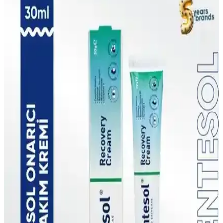
İki popüler Görkito makyaj süngeri olan bordo ve lila modellerinin
özellikleri, kullanıcı yorumları ve performans karşılaştırmasıyla
makyaj uygulamalarınızı geliştirin.
Görkito Centesol ve NIVEA Dudak Bakım Ürünleri
Karşılaştırması
İki popüler dudak bakımı ürününü karşılaştırıyoruz: Görkito
Centesol ve NIVEA dudak stick. Her biri farklı özellikler sunar;
SPF, nemlendirme ve kullanım kolaylığı gibi detaylar değerlendirilir.
Görkito Makyaj Süngeri: Yüksek Kalite ve Çok
Yönlü Kullanım İmkanıyla Makyajda Yeni Dönem
Görkito makyaj süngeri, ıslak ve kuru kullanım, emmeyen gözenek
yapısı ve çok fonksiyonlu tasarımıyla makyajda devrim yaratıyor,
pratik ve doğal sonuçlar sağlar.
Görkito Centesol Onarıcı Vücut Losyonu:
Derinlemesine Nemlendirme ve Yenileme
Görkito Centesol Onarıcı Vücut Losyonu, cildinizi onararak