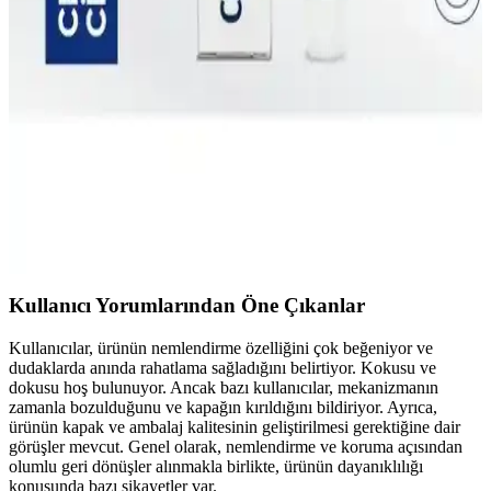
Görkito Centesol Onarıcı Kompleks, cildinizi derinlemesine
nemlendirir ve onarır. Niacinamide, Resveratrol ve Squalane ile
zenginleşen formülü ile herkesin cildine uygun bir sermu arayışını
karşılıyor.
Görkito Centesol Recovery Cream: Onarıcı ve
Nemlendirici Krem İncelemesi
Görkito Centesol Recovery Cream, cildin onarımını ve
nemlenmesini sağlamak için özel olarak formüle edilmiş bir kremdir.
Centella Asiatica gibi doğal bileşenler içerir.
Kullanıcı Yorumlarından Öne Çıkanlar
Kullanıcılar, ürünün nemlendirme özelliğini çok beğeniyor ve
dudaklarda anında rahatlama sağladığını belirtiyor. Kokusu ve
dokusu hoş bulunuyor. Ancak bazı kullanıcılar, mekanizmanın
zamanla bozulduğunu ve kapağın kırıldığını bildiriyor. Ayrıca,
ürünün kapak ve ambalaj kalitesinin geliştirilmesi gerektiğine dair
görüşler mevcut. Genel olarak, nemlendirme ve koruma açısından
olumlu geri dönüşler alınmakla birlikte, ürünün dayanıklılığı
konusunda bazı şikayetler var.