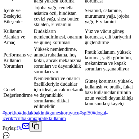
karşı yüksek koruma
koruması
Jojoba yağı, centella
İçerik ve
Seramid, calamine,
asiatica özü, hindistan
Besleyici
murumuru yağı, jojoba
cevizi yağı, shea butter,
Bileşenler
yağı, E vitamini
skualen, E vitamini
Kullanım
Dudakların
Yüz ve vücut güneş
Alanları ve
nemlendirilmesi, onarımı
koruması, cilt bariyerini
Amaç
ve güneş koruması
güçlendirme
Yüksek nemlendirme,
Pratik kullanım, yüksek
Performans ve
anında rahatlama, hoş
koruma, yağlı görünüm,
Kullanıcı
koku, ancak mekanizma
mekanizma ve kapak
Yorumları
sorunları ve dayanıklılık
sorunları yaşanabiliyor
sorunları var
Nemlendirici ve onarıcı
Güneş koruması yüksek,
özellikleriyle dudaklar
kullanışlı ve pratik, fakat
Genel
için ideal, ancak mekanik
bazı kullanıcılar ürünün
Değerlendirme
ve dayanıklılık
uzun vadeli dayanıklılığı
sorunlarına dikkat
konusunda şikayetçi
edilmelidir
#
gorkito
#
dudakbakimi
#
guneskoruyucu
#
spf50
#
dogal-
icerik
#
ciltbakimi
#
pratikkullanim
Paylaş:
f
𝕏