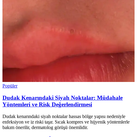
Popüler
Dudak Kenarındaki Siyah Noktalar: Müdahale
Yöntemleri ve Risk Değerlendirmesi
Dudak kenarındaki siyah noktalar hassas bölge yapısı nedeniyle
enfeksiyon ve iz riski taşır. Sıcak kompres ve hijyenik yöntemlerle
bakım önerilir, dermatolog görüşü önemlidir.