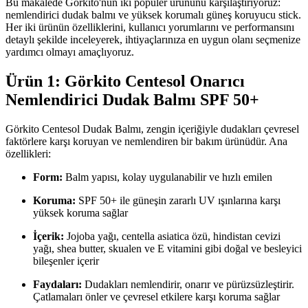
Bu makalede Görkito'nun iki popüler ürününü karşılaştırıyoruz:
nemlendirici dudak balmı ve yüksek korumalı güneş koruyucu stick.
Her iki ürünün özelliklerini, kullanıcı yorumlarını ve performansını
detaylı şekilde inceleyerek, ihtiyaçlarınıza en uygun olanı seçmenize
yardımcı olmayı amaçlıyoruz.
Ürün 1: Görkito Centesol Onarıcı
Nemlendirici Dudak Balmı SPF 50+
Görkito Centesol Dudak Balmı, zengin içeriğiyle dudakları çevresel
faktörlere karşı koruyan ve nemlendiren bir bakım ürünüdür. Ana
özellikleri:
Form:
Balm yapısı, kolay uygulanabilir ve hızlı emilen
Koruma:
SPF 50+ ile güneşin zararlı UV ışınlarına karşı
yüksek koruma sağlar
İçerik:
Jojoba yağı, centella asiatica özü, hindistan cevizi
yağı, shea butter, skualen ve E vitamini gibi doğal ve besleyici
bileşenler içerir
Faydaları:
Dudakları nemlendirir, onarır ve pürüzsüzleştirir.
Çatlamaları önler ve çevresel etkilere karşı koruma sağlar