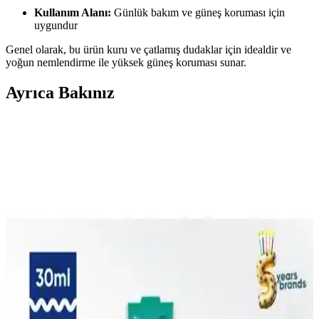
Kullanım Alanı:
Günlük bakım ve güneş koruması için
uygundur
Genel olarak, bu ürün kuru ve çatlamış dudaklar için idealdir ve
yoğun nemlendirme ile yüksek güneş koruması sunar.
Ayrıca Bakınız
Görkito Dudak Balmı ve Güneş Koruyucu Stick
Karşılaştırması: Özellikler ve Kullanıcı Yorumları
Görkito'nun nemlendirici dudak balmı ve güneş koruyucu stick
ürünlerinin detaylı karşılaştırması, içerikleri, performansları ve
kullanıcı yorumlarıyla en uygun seçimi yapmanıza yardımcı olur.
Görkito Makyaj Süngeri Karşılaştırması Bordo ve
Lila Versiyonları
İki popüler Görkito makyaj süngeri olan bordo ve lila modellerinin
özellikleri, kullanıcı yorumları ve performans karşılaştırmasıyla
makyaj uygulamalarınızı geliştirin.