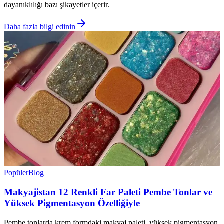
dayanıklılığı bazı şikayetler içerir.
Daha fazla bilgi edinin
Popüler
Blog
Makyajistan 12 Renkli Far Paleti Pembe Tonlar ve
Yüksek Pigmentasyon Özelliğiyle
Pembe tonlarda krem formdaki makyaj paleti, yüksek pigmentasyon