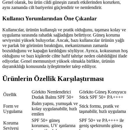
Genel olarak, bu ürün cildi güneşin zararlı etkilerinden korurken,
aynı zamanda cilt bariyerini güçlendirir ve nemlendirir.
Kullanıcı Yorumlarından Öne Çıkanlar
Kullanıcılar, ürünün kullanışlı ve pratik olduğunu, taşıması kolay ve
uygulama sırasında rahatlık sağladığını belirtiyor. Güneş koruma
seviyesini yüksek buluyorlar. Ancak, bazı kullanıcılar ürünün yağlı
ve parlak bir görünüm bıraktığını, mekanizmanın zamanla
bozulduğunu ve kapağın kırıldığını söylüyor. Ayrıca, kokusunun hoş
olduğunu ve bazı kişilerde ciltte hafif tahrişe neden olabildiğini ifade
ediyorlar. Genel memnuniyet yüksek olmakla birlikte, ürünün
dayanıklılığı konusunda iyileştirmeler talep ediliyor.
Ürünlerin Özellik Karşılaştırması
Görkito Nemlendirici
Görkito Güneş Koruyucu
Özellik
Dudak Balmı SPF 50+
Stick SPF 50+ PA++++
Balm yapısı, yumuşak ve
Form ve
Stick formu, pratik ve
kolay uygulanabilir, hızlı
Uygulama
taşınabilir, hızlı uygulama
emilen
SPF 50+ güneş
SPF 50+ ve PA++++ ile
Koruma
koruması, UV ışınlarına
geniş spektrumlu güneş
Seviyesi