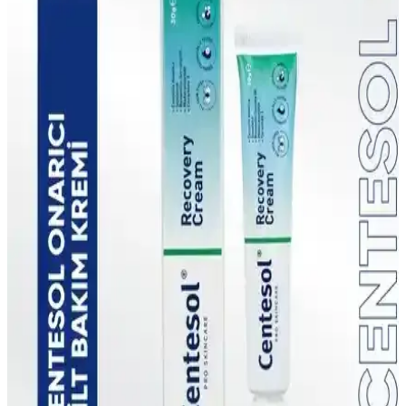
Görkito Centesol ve NIVEA Dudak Bakım Ürünleri
Karşılaştırması
İki popüler dudak bakımı ürününü karşılaştırıyoruz: Görkito
Centesol ve NIVEA dudak stick. Her biri farklı özellikler sunar;
SPF, nemlendirme ve kullanım kolaylığı gibi detaylar değerlendirilir.
Görkito Makyaj Süngeri: Yüksek Kalite ve Çok
Yönlü Kullanım İmkanıyla Makyajda Yeni Dönem
Görkito makyaj süngeri, ıslak ve kuru kullanım, emmeyen gözenek
yapısı ve çok fonksiyonlu tasarımıyla makyajda devrim yaratıyor,
pratik ve doğal sonuçlar sağlar.
Görkito Centesol Onarıcı Vücut Losyonu:
Derinlemesine Nemlendirme ve Yenileme
Görkito Centesol Onarıcı Vücut Losyonu, cildinizi onararak
derinlemesine nemlendiren ve yenileme sağlayan etkili bir formülle
geliştirilmiştir. Hem yetişkinler, hem çocuklar için uygundur.
Görkito Centesol Onarıcı Kompleks: Tüm Cilt
Tipleri için Nemlendirici ve Onarıcı Serum