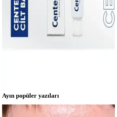
derinlemesine nemlendiren ve yenileme sağlayan etkili bir formülle
geliştirilmiştir. Hem yetişkinler, hem çocuklar için uygundur.
Görkito Centesol Onarıcı Kompleks: Tüm Cilt
Tipleri için Nemlendirici ve Onarıcı Serum
Görkito Centesol Onarıcı Kompleks, cildinizi derinlemesine
nemlendirir ve onarır. Niacinamide, Resveratrol ve Squalane ile
zenginleşen formülü ile herkesin cildine uygun bir sermu arayışını
karşılıyor.
Görkito Centesol Recovery Cream: Onarıcı ve
Nemlendirici Krem İncelemesi
Görkito Centesol Recovery Cream, cildin onarımını ve
nemlenmesini sağlamak için özel olarak formüle edilmiş bir kremdir.
Centella Asiatica gibi doğal bileşenler içerir.
Ayın popüler yazıları