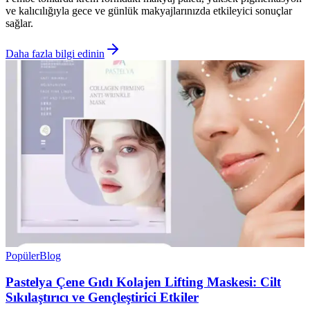
ve kalıcılığıyla gece ve günlük makyajlarınızda etkileyici sonuçlar
sağlar.
Daha fazla bilgi edinin
Popüler
Blog
Pastelya Çene Gıdı Kolajen Lifting Maskesi: Cilt
Sıkılaştırıcı ve Gençleştirici Etkiler