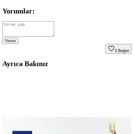
Yorumlar:
Yorum
0
Beğen
Ayrıca Bakınız
Görkito Dudak Balmı ve Güneş Koruyucu Stick
Karşılaştırması: Özellikler ve Kullanıcı Yorumları
Görkito'nun nemlendirici dudak balmı ve güneş koruyucu stick
ürünlerinin detaylı karşılaştırması, içerikleri, performansları ve
kullanıcı yorumlarıyla en uygun seçimi yapmanıza yardımcı olur.
Görkito Makyaj Süngeri Karşılaştırması Bordo ve
Lila Versiyonları