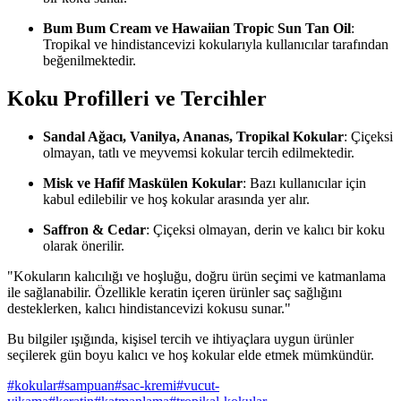
Bum Bum Cream ve Hawaiian Tropic Sun Tan Oil
:
Tropikal ve hindistancevizi kokularıyla kullanıcılar tarafından
beğenilmektedir.
Koku Profilleri ve Tercihler
Sandal Ağacı, Vanilya, Ananas, Tropikal Kokular
: Çiçeksi
olmayan, tatlı ve meyvemsi kokular tercih edilmektedir.
Misk ve Hafif Maskülen Kokular
: Bazı kullanıcılar için
kabul edilebilir ve hoş kokular arasında yer alır.
Saffron & Cedar
: Çiçeksi olmayan, derin ve kalıcı bir koku
olarak önerilir.
"Kokuların kalıcılığı ve hoşluğu, doğru ürün seçimi ve katmanlama
ile sağlanabilir. Özellikle keratin içeren ürünler saç sağlığını
desteklerken, kalıcı hindistancevizi kokusu sunar."
Bu bilgiler ışığında, kişisel tercih ve ihtiyaçlara uygun ürünler
seçilerek gün boyu kalıcı ve hoş kokular elde etmek mümkündür.
#
kokular
#
sampuan
#
sac-kremi
#
vucut-