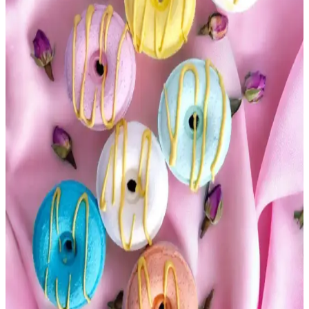
Le Petit Marseillais Zencefil ve Akdeniz Selvisi Duş
Jeli ve Şampuan Ürünü Tanıtımı
Le Petit Marseillais'in doğal içerikli, çok yönlü kullanıma uygun,
ferahlatıcı zencefil ve selvi kokulu duş jeli ve şampuanı, çevre dostu
ve dermatolojik testlerden geçmiş güvenli formülüyle öne çıkar.
Avon Senses Frezya ve Nar Kokulu Krem Duş Jeli
250 ml - Nazik ve Ferahlatıcı Temizlik
Avon Senses Frezya ve Nar Kokulu Krem Duş Jeli, nazik formülü
ve canlandırıcı kokusuyla cildi yumuşak temizler. 250 ml ambalajda,
ferahlatıcı duş deneyimi sunar, hassas ciltlere uygundur.
Eyüp Sabri Tuncer Japon Kiraz Çiçeği Kolonyası 1
Litre Koruma Kilitli Kapaklı
Eyüp Sabri Tuncer Japon Kiraz Çiçeği Kolonyası, 1 litre sprey
formunda, koruma kilitli kapağıyla güvenli kullanım sunar. Kalıcı,
doğal ve ferah çiçeksi kokusuyla ellerinizi yumuşatır ve tazeler.
Hermès Un Jardin en Méditerranée: Yazlık ve Ferah
Figür Kokusu Deneyimi