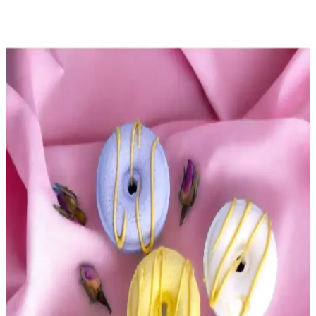
Louisiana ve Güney Gotik Atmosferini Yansıtan
Parfüm ve Vücut Spreyleri Seçimi
Louisiana ve güney gotik atmosferinden ilham alan parfümler,
kahve, yosun ve reçineli notalarla özgün deneyimler sunar. Florida
Water gibi klasikler ve yerel ürünler, kültürel bağlamda derin
kokular yaratır.
Duru Duş Jeli Tanışma Paketi: Çeşitli Kokular ve
Güvenli Günlük Bakım Ürünleri
Duru Duş Jeli Tanışma Paketi, 4 farklı koku ve 450 ml şişe ile
günlük bakımda ferah ve güvenli seçenekler sunar, ekonomik ve
hijyenik kullanım sağlar.
Star Stantlı 30 Adet Banyo Topu: Doğal Kokular ve
El Yapımı Kalitesiyle Ferahlatıcı Deneyim
Star Stantlı 30 adet banyo topu, doğal ve hoş kokularıyla ferahlatıcı,
el yapımı kaliteyle cildi nemlendirir ve rahatlatır, geniş kullanım
alanı ve çeşitli kokularla keyifli bir banyo deneyimi sunar.