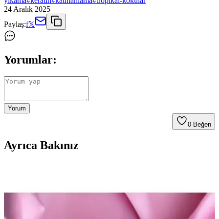
yikama
#
keratin
#
katmanlama
#
tropikal-kokular
24 Aralık 2025
Paylaş:
f
𝕏
Yorumlar:
Yorum
0
Beğen
Ayrıca Bakınız
Louisiana ve Güney Gotik Atmosferini Yansıtan
Parfüm ve Vücut Spreyleri Seçimi
Louisiana ve güney gotik atmosferinden ilham alan parfümler,
kahve, yosun ve reçineli notalarla özgün deneyimler sunar. Florida