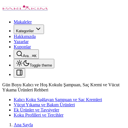
Makaleler
Kategoriler
Hakkımızda
Yazarlar
Kuponlar
Ara...
⌘
K
Toggle theme
Gün Boyu Kalıcı ve Hoş Kokulu Şampuan, Saç Kremi ve Vücut
Yıkama Ürünleri Rehberi
Kalıcı Koku Sağlayan Şampuan ve Saç Kremleri
Vücut Yıkama ve Bakım Ürünleri
Ek Ürünler ve Tavsiyeler
Koku Profilleri ve Tercihler
Ana Sayfa