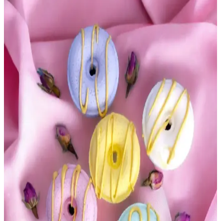
Water gibi klasikler ve yerel ürünler, kültürel bağlamda derin
kokular yaratır.
Duru Duş Jeli Tanışma Paketi: Çeşitli Kokular ve
Güvenli Günlük Bakım Ürünleri
Duru Duş Jeli Tanışma Paketi, 4 farklı koku ve 450 ml şişe ile
günlük bakımda ferah ve güvenli seçenekler sunar, ekonomik ve
hijyenik kullanım sağlar.
Star Stantlı 30 Adet Banyo Topu: Doğal Kokular ve
El Yapımı Kalitesiyle Ferahlatıcı Deneyim
Star Stantlı 30 adet banyo topu, doğal ve hoş kokularıyla ferahlatıcı,
el yapımı kaliteyle cildi nemlendirir ve rahatlatır, geniş kullanım
alanı ve çeşitli kokularla keyifli bir banyo deneyimi sunar.
Le Petit Marseillais Zencefil ve Akdeniz Selvisi Duş
Jeli ve Şampuan Ürünü Tanıtımı
Le Petit Marseillais'in doğal içerikli, çok yönlü kullanıma uygun,
ferahlatıcı zencefil ve selvi kokulu duş jeli ve şampuanı, çevre dostu
ve dermatolojik testlerden geçmiş güvenli formülüyle öne çıkar.