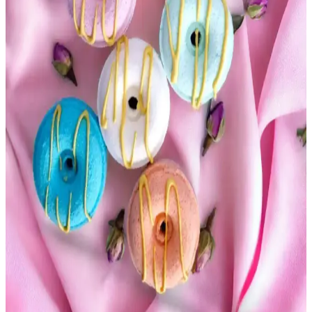
Avon Senses Frezya ve Nar Kokulu Krem Duş Jeli
250 ml - Nazik ve Ferahlatıcı Temizlik
Avon Senses Frezya ve Nar Kokulu Krem Duş Jeli, nazik formülü
ve canlandırıcı kokusuyla cildi yumuşak temizler. 250 ml ambalajda,
ferahlatıcı duş deneyimi sunar, hassas ciltlere uygundur.
Eyüp Sabri Tuncer Japon Kiraz Çiçeği Kolonyası 1
Litre Koruma Kilitli Kapaklı
Eyüp Sabri Tuncer Japon Kiraz Çiçeği Kolonyası, 1 litre sprey
formunda, koruma kilitli kapağıyla güvenli kullanım sunar. Kalıcı,
doğal ve ferah çiçeksi kokusuyla ellerinizi yumuşatır ve tazeler.
Hermès Un Jardin en Méditerranée: Yazlık ve Ferah
Figür Kokusu Deneyimi
Hermès Un Jardin en Méditerranée, figür ve çay yaprağı notalarıyla
yaz aylarına uygun ferah ve hafif dumanlı bir koku sunar. Orta
kalıcılığı ve doğal aromasıyla dikkat çeker.
Star Bathbomb Mini Donutlar 8'li Banyo Bombası: