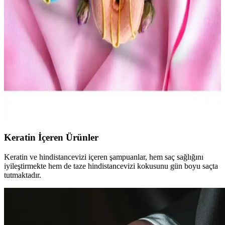
Hermès Un Jardin en Méditerranée, figür ve çay yaprağı notalarıyla
yaz aylarına uygun ferah ve hafif dumanlı bir koku sunar. Orta
kalıcılığı ve doğal aromasıyla dikkat çeker.
Star Bathbomb Mini Donutlar 8'li Banyo Bombası:
Çocuklar İçin Eğlenceli ve Güvenli Bakım
Star Bathbomb Mini Donutlar 8'li Banyo Bombası, çocukların
banyo rutinini eğlenceli ve hijyenik hale getirir. Renkli tasarımı, hoş
kokuları ve cilt bakımına destek özellikleriyle güvenli kullanım
sunar.
Keratin İçeren Ürünler
Keratin ve hindistancevizi içeren şampuanlar, hem saç sağlığını
iyileştirmekte hem de taze hindistancevizi kokusunu gün boyu saçta
tutmaktadır.