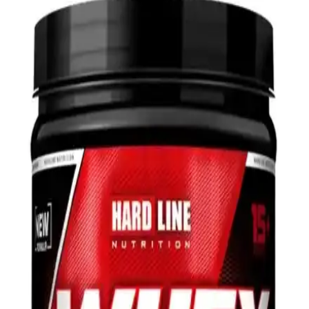
Hardline Progainer 1406 gr Karbonhidrat Tozu
Sporcular ve Vücut Geliştirme İçin Performans
Destekleyici
Hardline Progainer 1406 gr, yüksek kalorili karbonhidrat ve protein
içeriğiyle sporcuların kas gelişimini ve performansını destekler,
vitamin ve mineral takviyesi sağlar.
Hardline Nutrition Whey 3 Matrıx Çilek 2300 Gr:
Yüksek Proteinli Sporcu Takviyesi
Yüksek kaliteli, düşük yağlı ve karbonhidratlı whey protein tozu,
kas gelişimini hızlandırır, kolay emilir ve lezzetli çilek aromasıyla
sporcuların favorisi olur.
Saç Ürünlerindeki Proteinlerin Saç Sağlığına
Etkileri ve Kullanım Koşulları
Saç ürünlerindeki proteinlerin saça etkisi, ürün formülasyonu,
protein türü ve saç tipine bağlıdır. Doğru kullanıldığında saçın
güçlenmesine katkı sağlar ancak yapısal tamir konusunda bilimsel
şüpheler sürmektedir.