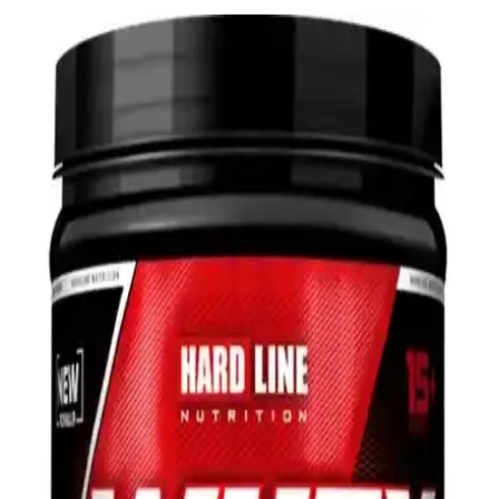
Hardline Progainer 1406 gr Karbonhidrat Tozu
Sporcular ve Vücut Geliştirme İçin Performans
Destekleyici
Hardline Progainer 1406 gr, yüksek kalorili karbonhidrat ve protein
içeriğiyle sporcuların kas gelişimini ve performansını destekler,
vitamin ve mineral takviyesi sağlar.
Hardline Nutrition Whey 3 Matrıx Çilek 2300 Gr:
Yüksek Proteinli Sporcu Takviyesi
Yüksek kaliteli, düşük yağlı ve karbonhidratlı whey protein tozu,
kas gelişimini hızlandırır, kolay emilir ve lezzetli çilek aromasıyla
sporcuların favorisi olur.
Saç Ürünlerindeki Proteinlerin Saç Sağlığına
Etkileri ve Kullanım Koşulları
Saç ürünlerindeki proteinlerin saça etkisi, ürün formülasyonu,
protein türü ve saç tipine bağlıdır. Doğru kullanıldığında saçın
güçlenmesine katkı sağlar ancak yapısal tamir konusunda bilimsel