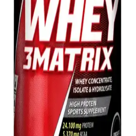
şüpheler sürmektedir.
Bigjoy ve Hardline BCAA ve Glutamin Takviyeleri
Karşılaştırması
Bu makalede Bigjoy Vitamins Big2 BCAA+ Glutamine ve Hardline
BCAA Matrix ürünleri detaylı şekilde karşılaştırılıyor. İçerik, aroma,
kullanıcı yorumları ve performans etkileri analiz edilerek, doğru
seçim yapmanıza yardımcı oluyor.
Hardline Nutrition Whey 3 Matrix Protein Tozu
Karşılaştırması Çikolata ve Muz Aroması Özellikleri
Hardline Nutrition Whey 3 Matrix protein tozunun çikolata ve muz
aromalı versiyonlarını içerik, kullanım ve kullanıcı deneyimleriyle
karşılaştırıyoruz.
Hardline Nutrition Gainer Ürünleri Karşılaştırması:
İçerik, Kullanım ve Yorumlar
İki popüler Hardline gainer ürününün içerik, kullanım ve kullanıcı
yorumlarıyla detaylı karşılaştırması. Performans, enerji ve kas
gelişimine etkileri inceleniyor.