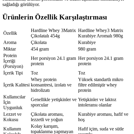
sağladığı görülüyor.
Ürünlerin Özellik Karşılaştırması
Hardline Whey 3Matrix
Hardline Whey3 Matrix
Özellik
Çikolatalı 454g
Kurabiye Aromalı 980g
Aroma
Çikolata
Kurabiye
Miktar
454 gram
980 gram
Protein
Her porsiyon 24.1 gram
Her porsiyon 24.1 gram
İçeriği
protein
protein
(Porsiyon)
İçerik Tipi
Toz
Toz
Whey protein
Yüksek standartlı mikro
İçerik Kalitesi
konsantresi, izolatı ve
filtre edilmiştir whey
hidrolizatı
protein
Kullanıcılar
Genellikle yetişkinler ve
Yetişkinler ve laktoz
İçin
sporcular
intoleransı olanlar
Uygunluk
Lezzet ve
Çikolata aroması,
Kurabiye aroması, hafif ve
Kokusu
lezzetli ve yoğun
hoş
Kolay karışım,
Kullanım
Hafif içim, suda ve sütle
topaklanma yapmayan