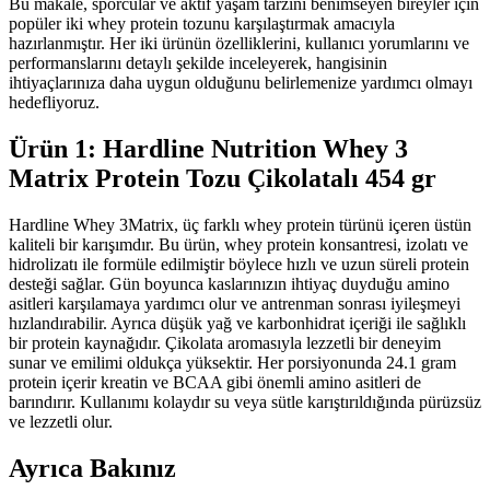
Bu makale, sporcular ve aktif yaşam tarzını benimseyen bireyler için
popüler iki whey protein tozunu karşılaştırmak amacıyla
hazırlanmıştır. Her iki ürünün özelliklerini, kullanıcı yorumlarını ve
performanslarını detaylı şekilde inceleyerek, hangisinin
ihtiyaçlarınıza daha uygun olduğunu belirlemenize yardımcı olmayı
hedefliyoruz.
Ürün 1: Hardline Nutrition Whey 3
Matrix Protein Tozu Çikolatalı 454 gr
Hardline Whey 3Matrix, üç farklı whey protein türünü içeren üstün
kaliteli bir karışımdır. Bu ürün, whey protein konsantresi, izolatı ve
hidrolizatı ile formüle edilmiştir böylece hızlı ve uzun süreli protein
desteği sağlar. Gün boyunca kaslarınızın ihtiyaç duyduğu amino
asitleri karşılamaya yardımcı olur ve antrenman sonrası iyileşmeyi
hızlandırabilir. Ayrıca düşük yağ ve karbonhidrat içeriği ile sağlıklı
bir protein kaynağıdır. Çikolata aromasıyla lezzetli bir deneyim
sunar ve emilimi oldukça yüksektir. Her porsiyonunda 24.1 gram
protein içerir kreatin ve BCAA gibi önemli amino asitleri de
barındırır. Kullanımı kolaydır su veya sütle karıştırıldığında pürüzsüz
ve lezzetli olur.
Ayrıca Bakınız