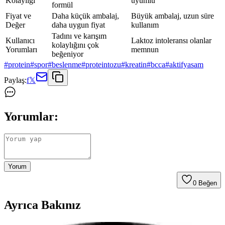
Kolaylığı
uyumlu
formül
Fiyat ve
Daha küçük ambalaj,
Büyük ambalaj, uzun süre
Değer
daha uygun fiyat
kullanım
Tadını ve karışım
Kullanıcı
Laktoz intoleransı olanlar
kolaylığını çok
Yorumları
memnun
beğeniyor
#
protein
#
spor
#
beslenme
#
proteintozu
#
kreatin
#
bcca
#
aktifyasam
Paylaş:
f
𝕏
Yorumlar:
Yorum
0
Beğen
Ayrıca Bakınız