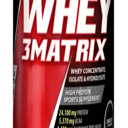
Bigjoy ve Hardline BCAA ve Glutamin Takviyeleri
Karşılaştırması
Bu makalede Bigjoy Vitamins Big2 BCAA+ Glutamine ve Hardline
BCAA Matrix ürünleri detaylı şekilde karşılaştırılıyor. İçerik, aroma,
kullanıcı yorumları ve performans etkileri analiz edilerek, doğru
seçim yapmanıza yardımcı oluyor.
Hardline Nutrition Whey 3 Matrix Protein Tozu
Karşılaştırması Çikolata ve Muz Aroması Özellikleri
Hardline Nutrition Whey 3 Matrix protein tozunun çikolata ve muz
aromalı versiyonlarını içerik, kullanım ve kullanıcı deneyimleriyle
karşılaştırıyoruz.
Hardline Nutrition Gainer Ürünleri Karşılaştırması:
İçerik, Kullanım ve Yorumlar
İki popüler Hardline gainer ürününün içerik, kullanım ve kullanıcı
yorumlarıyla detaylı karşılaştırması. Performans, enerji ve kas
gelişimine etkileri inceleniyor.
Hardline Pro Gainer ve Progainer Çikolata