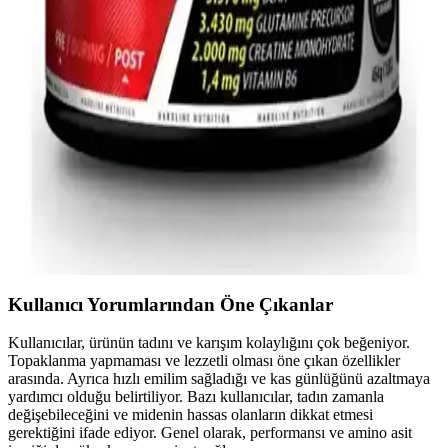
Hardline Pro Gainer ve Progainer Çikolata
Ürünlerinin Karşılaştırması ve Kullanıcı Yorumları
Bu makalede Hardline Pro Gainer ve Progainer Çikolata ürünleri
detaylı karşılaştırılıyor, içerik, lezzet ve kullanım kolaylığı gibi
kriterler inceleniyor.
Hardline Whey 3 Matrix Protein Tozu Çeşitleri
Karşılaştırması ve Kullanıcı Yorumları
Hardline Whey 3 Matrix protein tozları, farklı aromalar ve içeriklerle
sporculara ve aktif bireylere uygun, yüksek kaliteli protein desteği
sunar. Lezzet ve performans odaklı detaylı analiz burada.
Kullanıcı Yorumlarından Öne Çıkanlar
Kullanıcılar, ürünün tadını ve karışım kolaylığını çok beğeniyor.
Topaklanma yapmaması ve lezzetli olması öne çıkan özellikler
arasında. Ayrıca hızlı emilim sağladığı ve kas günlüğünü azaltmaya
yardımcı olduğu belirtiliyor. Bazı kullanıcılar, tadın zamanla
değişebileceğini ve midenin hassas olanların dikkat etmesi
gerektiğini ifade ediyor. Genel olarak, performansı ve amino asit