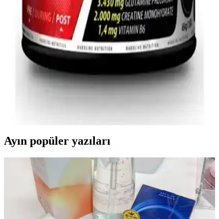
Ürünlerinin Karşılaştırması ve Kullanıcı Yorumları
Bu makalede Hardline Pro Gainer ve Progainer Çikolata ürünleri
detaylı karşılaştırılıyor, içerik, lezzet ve kullanım kolaylığı gibi
kriterler inceleniyor.
Hardline Whey 3 Matrix Protein Tozu Çeşitleri
Karşılaştırması ve Kullanıcı Yorumları
Hardline Whey 3 Matrix protein tozları, farklı aromalar ve içeriklerle
sporculara ve aktif bireylere uygun, yüksek kaliteli protein desteği
sunar. Lezzet ve performans odaklı detaylı analiz burada.
Ayın popüler yazıları