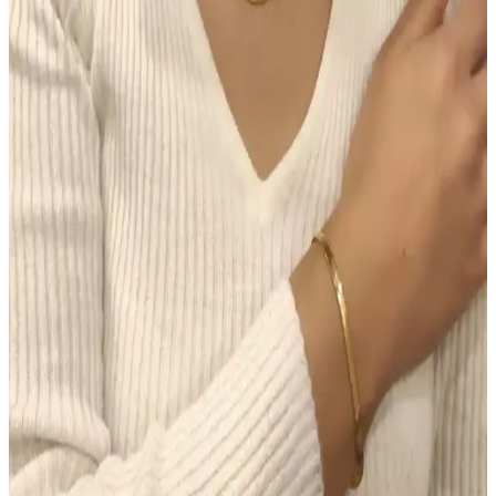
Chanel Water Tint: Hafif Kapatıcılıkla Uzun Süre
Kalıcı Doğal Cilt Makyajı
Chanel Water Tint, hafif kapatıcılığı ve doğal parlaklığıyla gün boyu
taze kalan bir cilt makyajı sunar. Ciltte ağırlık yapmadan uzun süre
kalıcı performans sağlar, ancak hassas ciltlerde koku dikkat
gerektirir.
Morfose Kahve Renkli Saçlar İçin Kuru Şampuan
İncelemesi ve Kullanım İpuçları
Morfose kahve renkli kuru şampuan, doğal görünüm ve hacim
sağlar, saç derisini temiz tutar, kullanım kolaylığı sunar ve renk
uyumu sağlar. Ancak, yoğun renk ve kalıcılık konusunda dikkatli
olunmalı.
Makyajda Doğru Ürün Seçimi ve Uygulama
Teknikleri ile Kalıcı ve Doğal Görünüm Sağlama
Makyajda doğru ürün seçimi ve uygulama teknikleri, doğal ve kalıcı
bir görünüm için kritik öneme sahiptir. Tonlu nemlendiriciden suya
dayanıklı göz kalemine kadar ürünlerin işlevleri ve kullanımı
detaylıca ele alınmıştır.