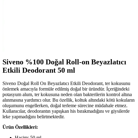
koku erkeklere taze bir etki verir.
AtelierByEsra Altın Kaplama Paslanmaz Çelik Takı
Seti Modern ve Zarif Tasarım
AtelierByEsra'nın altın kaplama paslanmaz çelik takı seti, şık
tasarımı ve dayanıklılığıyla günlük kullanım için ideal. Renk tonu ve
kaplama kalitesi kullanıcı yorumlarına göre değişiklik gösterebilir.
Siveno %100 Doğal Roll-on Beyazlatıcı
Etkili Deodorant 50 ml
Siveno Doğal Roll On Beyazlatıcı Etkili Deodorant, ter kokusunu
önlemek amacıyla formüle edilmiş doğal bir üründür. İçeriğindeki
potasyum alum, ter kokusuna neden olan bakterilerin kontrol altına
alınmasına yardımcı olur. Bu özellik, koltuk altındaki kötü kokuların
oluşumunu engellerken, doğal terleme sürecine müdahale etmez.
Kullanıcılar, deodorantın yapışkan his bırakmadığını ve giysilerde
leke yapmadığını belirtmektedir.
Ürün Özellikleri:
Hacim: 50 ml