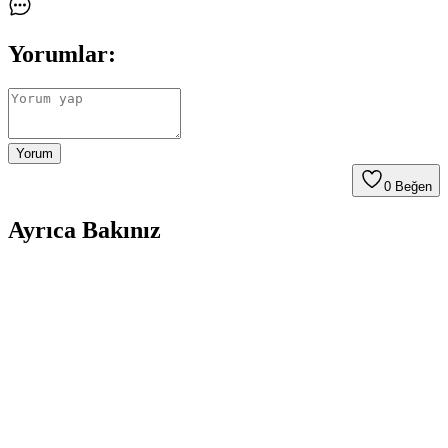
Yorumlar:
Yorum
0
Beğen
Ayrıca Bakınız
Son Dönemde Popüler Olan Makyaj Görünümleri
ve Ürün Kombinasyonları İncelemesi
Son dönemde makyajda pastel ve canlı renklerin dengeli kullanımı,
monolid göz yapısına uygun teknikler ve ürün kombinasyonları
detaylı şekilde incelenmiştir. Göz makyajındaki ince detaylar ve
dudak parlatıcıları ön plandadır.
Sun Brown Carrot Butter Bronzlaştırıcı Krem: