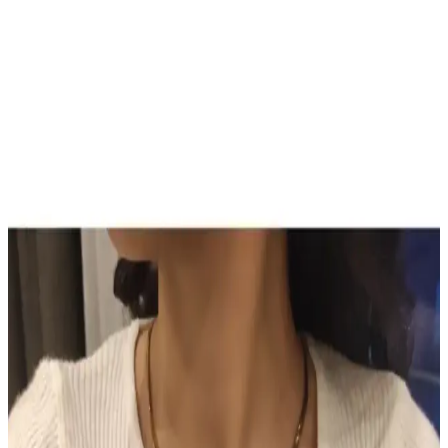
Son Dönemde Popüler Olan Makyaj Görünümleri
ve Ürün Kombinasyonları İncelemesi
Son dönemde makyajda pastel ve canlı renklerin dengeli kullanımı,
monolid göz yapısına uygun teknikler ve ürün kombinasyonları
detaylı şekilde incelenmiştir. Göz makyajındaki ince detaylar ve
dudak parlatıcıları ön plandadır.
Sun Brown Carrot Butter Bronzlaştırıcı Krem:
Doğal ve Güvenilir Bronzluk Sağlayan Kozmetik
Ürünü
Sun Brown Carrot Butter Bronzlaştırıcı Krem, doğal içerikleriyle
cilde sağlıklı bronzluk kazandırır, hızlı emilir, kolay kullanılır ve
uzun süre kalıcı sonuçlar sağlar.
TUTUYA TEXTIL Hep Trend El Örgüsü Uzun
Renkli Lif Seti Detaylı İnceleme ve Kullanım
Alanları
TUTUYA TEXTIL'in el örgüsü renkli lif seti, estetik ve dayanıklı
yapısıyla çeşitli kullanım alanlarına uygun, yüksek kalite ve müşteri
memnuniyeti sağlayan ürünler sunuyor.