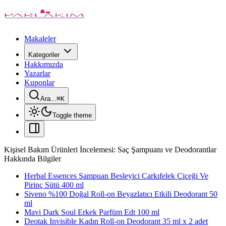
Makaleler
Kategoriler
Hakkımızda
Yazarlar
Kuponlar
Ara...
⌘
K
Toggle theme
Kişisel Bakım Ürünleri İncelemesi: Saç Şampuanı ve Deodorantlar
Hakkında Bilgiler
Herbal Essences Şampuan Besleyici Çarkıfelek Çiçeği Ve
Pirinç Sütü 400 ml
Siveno %100 Doğal Roll-on Beyazlatıcı Etkili Deodorant 50
ml
Mavi Dark Soul Erkek Parfüm Edt 100 ml
Deotak Invisible Kadın Roll-on Deodorant 35 ml x 2 adet