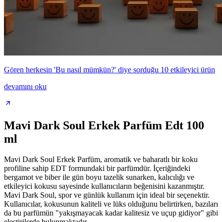
Gören herkesin 'Bu nasıl mümkün?' diye sorduğu 10 etkileyici ürün
devamını oku
Mavi Dark Soul Erkek Parfüm Edt 100
ml
Mavi Dark Soul Erkek Parfüm, aromatik ve baharatlı bir koku
profiline sahip EDT formundaki bir parfümdür. İçeriğindeki
bergamot ve biber ile gün boyu tazelik sunarken, kalıcılığı ve
etkileyici kokusu sayesinde kullanıcıların beğenisini kazanmıştır.
Mavi Dark Soul, spor ve günlük kullanım için ideal bir seçenektir.
Kullanıcılar, kokusunun kaliteli ve lüks olduğunu belirtirken, bazıları
da bu parfümün "yakışmayacak kadar kalitesiz ve uçup gidiyor" gibi
eleştirilerde bulunmaktadır.