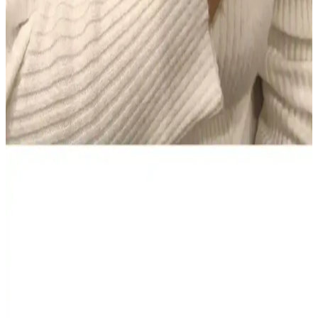
Colgate Sensitive Diş Macunu 75 ml 2'li Fırsat Seti –
Hassas Dişler için Beyazlatıcı Çözüm
Colgate Sensitive Diş Macunu 75 ml’lik iki tüp içeren Türkiye
kökenli set, hassas dişlere nazik beyazlatma sunar ve güvenli
kullanım sağlar. Evde düzenli kullanım için pratiktir; bazı
kullanıcılar kıvam ve köpürmede farklılık bildirir, genel memnuniyet
yüksek.
NIVEA Men Deep Impact El ve Vücut Kremi: Derin
Nem, Yağsız Ferahlık ve Erkeksi Koku
400 ml hacimli NIVEA Men Deep Impact El ve Vücut Kremi,
yağsız hissiyatla derin nem sağlar, tüm cilt tipleriyle uyumlu. Hızlı
emilir, gün boyu konfor ve ferah bir cilt hissi sunar; odunsu baharatlı
koku erkeklere taze bir etki verir.
AtelierByEsra Altın Kaplama Paslanmaz Çelik Takı
Seti Modern ve Zarif Tasarım
AtelierByEsra'nın altın kaplama paslanmaz çelik takı seti, şık
tasarımı ve dayanıklılığıyla günlük kullanım için ideal. Renk tonu ve
kaplama kalitesi kullanıcı yorumlarına göre değişiklik gösterebilir.