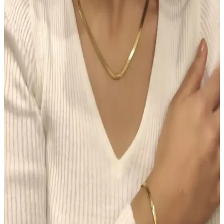
Hormonal Akne Tedavisinde Spironolaktonun
Etkisi ve Kullanıcı Deneyimleri
Spironolakton, hormonal aknede anti-androjenik etkisiyle yağ
bezlerini düzenler. Kullanıcılar iki hafta içinde iyileşme
gözlemlerken, dozaj ve yan etkiler kişiye göre değişmektedir.
Chanel Water Tint: Hafif Kapatıcılıkla Uzun Süre
Kalıcı Doğal Cilt Makyajı
Chanel Water Tint, hafif kapatıcılığı ve doğal parlaklığıyla gün boyu
taze kalan bir cilt makyajı sunar. Ciltte ağırlık yapmadan uzun süre
kalıcı performans sağlar, ancak hassas ciltlerde koku dikkat
gerektirir.
Morfose Kahve Renkli Saçlar İçin Kuru Şampuan
İncelemesi ve Kullanım İpuçları
Morfose kahve renkli kuru şampuan, doğal görünüm ve hacim
sağlar, saç derisini temiz tutar, kullanım kolaylığı sunar ve renk
uyumu sağlar. Ancak, yoğun renk ve kalıcılık konusunda dikkatli
olunmalı.