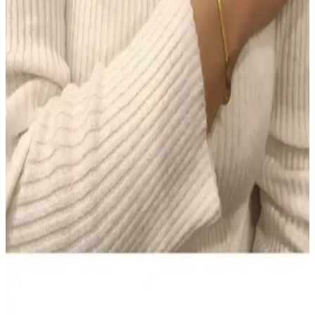
Makyajda Doğru Ürün Seçimi ve Uygulama
Teknikleri ile Kalıcı ve Doğal Görünüm Sağlama
Makyajda doğru ürün seçimi ve uygulama teknikleri, doğal ve kalıcı
bir görünüm için kritik öneme sahiptir. Tonlu nemlendiriciden suya
dayanıklı göz kalemine kadar ürünlerin işlevleri ve kullanımı
detaylıca ele alınmıştır.
Colgate Sensitive Diş Macunu 75 ml 2'li Fırsat Seti –
Hassas Dişler için Beyazlatıcı Çözüm
Colgate Sensitive Diş Macunu 75 ml’lik iki tüp içeren Türkiye
kökenli set, hassas dişlere nazik beyazlatma sunar ve güvenli
kullanım sağlar. Evde düzenli kullanım için pratiktir; bazı
kullanıcılar kıvam ve köpürmede farklılık bildirir, genel memnuniyet
yüksek.
NIVEA Men Deep Impact El ve Vücut Kremi: Derin
Nem, Yağsız Ferahlık ve Erkeksi Koku
400 ml hacimli NIVEA Men Deep Impact El ve Vücut Kremi,
yağsız hissiyatla derin nem sağlar, tüm cilt tipleriyle uyumlu. Hızlı
emilir, gün boyu konfor ve ferah bir cilt hissi sunar; odunsu baharatlı