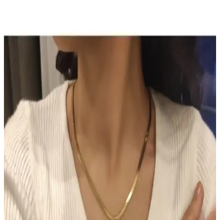
Doğal ve Güvenilir Bronzluk Sağlayan Kozmetik
Ürünü
Sun Brown Carrot Butter Bronzlaştırıcı Krem, doğal içerikleriyle
cilde sağlıklı bronzluk kazandırır, hızlı emilir, kolay kullanılır ve
uzun süre kalıcı sonuçlar sağlar.
TUTUYA TEXTIL Hep Trend El Örgüsü Uzun
Renkli Lif Seti Detaylı İnceleme ve Kullanım
Alanları
TUTUYA TEXTIL'in el örgüsü renkli lif seti, estetik ve dayanıklı
yapısıyla çeşitli kullanım alanlarına uygun, yüksek kalite ve müşteri
memnuniyeti sağlayan ürünler sunuyor.
Hormonal Akne Tedavisinde Spironolaktonun
Etkisi ve Kullanıcı Deneyimleri
Spironolakton, hormonal aknede anti-androjenik etkisiyle yağ
bezlerini düzenler. Kullanıcılar iki hafta içinde iyileşme
gözlemlerken, dozaj ve yan etkiler kişiye göre değişmektedir.