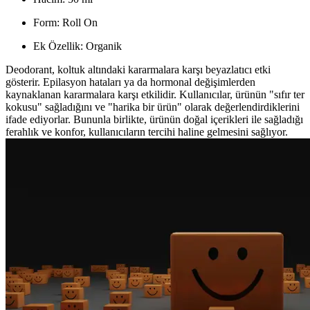
Form: Roll On
Ek Özellik: Organik
Deodorant, koltuk altındaki kararmalara karşı beyazlatıcı etki
gösterir. Epilasyon hataları ya da hormonal değişimlerden
kaynaklanan kararmalara karşı etkilidir. Kullanıcılar, ürünün "sıfır ter
kokusu" sağladığını ve "harika bir ürün" olarak değerlendirdiklerini
ifade ediyorlar. Bununla birlikte, ürünün doğal içerikleri ile sağladığı
ferahlık ve konfor, kullanıcıların tercihi haline gelmesini sağlıyor.