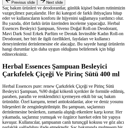
Previous slide
Next slide
Saç bakım ürünleri ve deodorantlar, günlük kişisel bakım rutinimizin
vazgeçilmez parçalarıdır. Her iki kategori de farklı ihtiyaçlara hitap
eder ve kullanıcıların konforu ile hijyenini sağlamaya yardımcı olur.
Bu yazıda, dört farklı ürün üzerinden inceleme yapacağız. Herbal
Essences Besleyici Şampuan, Siveno Doğal Roll-on Deodorant,
Mavi Dark Soul Erkek Parfüm ve Deotak Invinsible Kadın Roll-on
Deodorant, her biri ile ilgili özellikleri, faydaları ve kullanıcı
deneyimlerini derinlemesine ele alacağız. Bu sayede hangi ürünlerin
hangi durumlar için daha uygun olduğunu belirlemek için bilgi
edineceksiniz.
Herbal Essences Şampuan Besleyici
Çarkıfelek Çiçeği Ve Pirinç Sütü 400 ml
Herbal Essences pure: renew Çarkıfelek Çiçeği ve Pirinç Sütü
Besleyici Şampuan, %90 doğal kökenli içerikler ile formüle edilmiş,
paraben, parafin ve renklendirici içermeyen etkili bir saç bakım
ürünüdür. Özel karışımı, temel antioksidanlar, aloe ve deniz yosunu
bileşenleri ile zenginleştirilmiştir. Bu şampuan, saçlarınızı
derinlemesine beslerken, zamanla alıştığı etkenlere karşı korur. Her
yıkamada, saçlarınız yumuşak ve özgürce hareket eden bir yapıya
kavuşur. Kullanıcılar, şampuanın canlı turunçgil kokusu ve göz alıcı
parlaklık sağladığını ifade etmektedir. Saç bakımında muhteşem bir