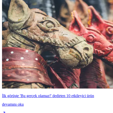
İlk görüşte 'Bu gerçek olamaz!' dedirten 10 etkileyici ürün
devamını oku