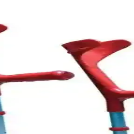
x ve HERDEGEN Advance Ürünleri
ık, tasarım ve konfor özellikleriyle ilgili bilgiler ve kullanıcı yorumla
edyen ve Medas Life Ürünleri
 ürünlerinin özellikleri, kullanıcı yorumları ve karşılaştırmasıyla d
ı: Hangi Model Daha Uygun
a öne çıkıyor. Alüminyum malzeme, ayarlanabilirlik ve güvenlik özellikle
e Kullanışlı Destek Aracı
e hareket kısıtlıları için ideal, kolay taşınabilir ve ergonomik tasarımı
lanabilir Güvenlik Yardımcısı
 Değneği, ayarlanabilir boyu ve kaymayı önleyici özelliğiyle hareket k