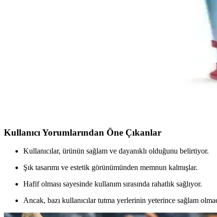
Medikal Koltuk Değneği Karşılaştırması: EFK ve Meda
İki farklı medikal koltuk değneği modeli olan EFK ve Medas Life'in öz
Medas Life Koltuk Değneği Günlük Kullanım İçin E
Medas Life koltuk değneği, ergonomik, hafif ve ayarlanabilir özellikle
Koltuk Değneği Karşılaştırması: Case AL01Ç ve Medas
İki farklı koltuk değneği modeli olan Case AL01Ç ve Medas Life'in öze
Kullanıcı Yorumlarından Öne Çıkanlar
Kullanıcılar, ürünün sağlam ve dayanıklı olduğunu belirtiyor.
Şık tasarımı ve estetik görünümünden memnun kalmışlar.
Hafif olması sayesinde kullanım sırasında rahatlık sağlıyor.
Ancak, bazı kullanıcılar tutma yerlerinin yeterince sağlam olmad