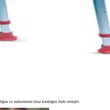
s Life Modellerinin Özellikleri ve Kullanıcı Yorumlar
ellikleri, kullanıcı yorumları ve karşılaştırmasıyla en uygun seçimi ya
rgonomik ve Hafif Destek Çözümü
riyle günlük kullanımda güvenliği ve konforu artıran yerli üretim destek
 Life Modellerinin Özellikleri
llikleri, kullanıcı yorumları ve karşılaştırmasıyla, ihtiyaçlarınıza en
ığını ve malzemenin biraz kısıldığını ifade etmişler.