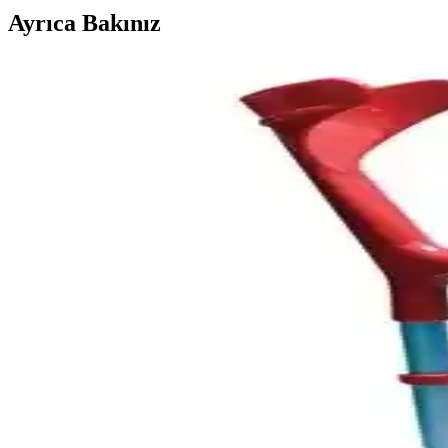
Ayrıca Bakınız
Koltuk Değneği Seçiminde Karşılaştırma: Case Lü
İki farklı koltuk değneği ürününü detaylı karşılaştırıyoruz. Dayanıklıl
Koltuk Değneği Karşılaştırması: Hakan Medikal Kan
İki popüler koltuk değneği olan Hakan Medikal Kanedyen ve Medas Life
Medas Life ve Soles Koltuk Değneği Karşılaştırmas
Medas Life ve Soles koltuk değnekleri hafif ve kullanışlı tasarımlarıyl
Soles Alüminyum Koltuk Değneği Medium: Güvenilir v
Soles alüminyum koltuk değneği, hafifliği ve dayanıklılığıyla yaşlılar v
Case Kanedyen Koltuk Değneği Siyah - Hafif ve Ayar
Modern tasarımı ve dayanıklı yapısıyla öne çıkan Case Kanedyen Koltuk