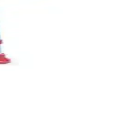
ı
pmanıza yardımcı olur.
 cihazıdır.
 uygun seçimi yapmanıza yardımcı oluyoruz.