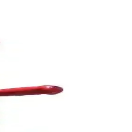
rıyla en uygun seçimi yapmanıza yardımcı oluyoruz.
oğru seçimi yapmanıza yardımcı oluyoruz.
ri karşılaştırılarak en uygun seçenek belirleniyor.
yla günlük yaşamda bağımsızlığı destekler.
abiliyetini artırır, günlük kullanımda güven sağlar.