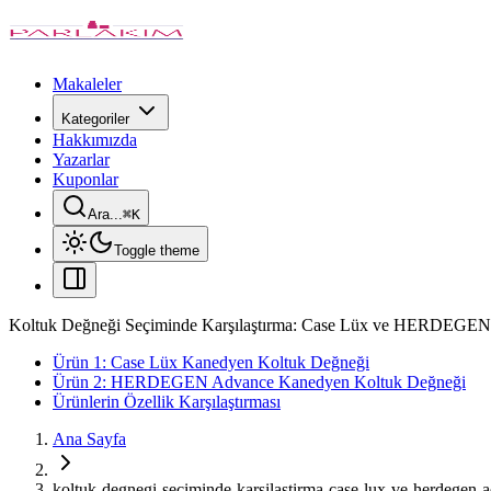
Makaleler
Kategoriler
Hakkımızda
Yazarlar
Kuponlar
Ara...
⌘
K
Toggle theme
Koltuk Değneği Seçiminde Karşılaştırma: Case Lüx ve HERDEGEN
Ürün 1: Case Lüx Kanedyen Koltuk Değneği
Ürün 2: HERDEGEN Advance Kanedyen Koltuk Değneği
Ürünlerin Özellik Karşılaştırması
Ana Sayfa
koltuk-degnegi-seciminde-karsilastirma-case-lux-ve-herdegen-a