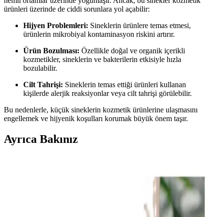
nemli ortamlar üzerinde yoğunlaşır. Ancak, bu sinekler kozmetik
ürünleri üzerinde de ciddi sorunlara yol açabilir:
Hijyen Problemleri:
Sineklerin ürünlere temas etmesi,
ürünlerin mikrobiyal kontaminasyon riskini artırır.
Ürün Bozulması:
Özellikle doğal ve organik içerikli
kozmetikler, sineklerin ve bakterilerin etkisiyle hızla
bozulabilir.
Cilt Tahrişi:
Sineklerin temas ettiği ürünleri kullanan
kişilerde alerjik reaksiyonlar veya cilt tahrişi görülebilir.
Bu nedenlerle, küçük sineklerin kozmetik ürünlerine ulaşmasını
engellemek ve hijyenik koşulları korumak büyük önem taşır.
Ayrıca Bakınız
Sinek Isırığına Karşı Krem Seçimi ve Kullanımı:
Etkili ve Güvenli Yöntemler
Sinek ısırıkları yaz aylarında sıkça karşılaşılan rahatsızlıklardır.
Doğru krem seçimiyle kaşıntı, kızarıklık ve şişlik hafifletilebilir,
enfeksiyon riski azaltılabilir.