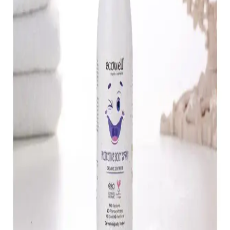
Yaz Aylarında Sinek ve Haşere Koruma Yöntemleri
ve Güvenli Kullanım İpuçları
Yaz aylarında sinek ve haşerelere karşı etkili koruma sağlayan sinek
kovucu ürünler ve doğal alternatifler hakkında bilgiler, kullanım
alanları ve güvenlik ipuçları içerir.
Küçük Sineklerle Mücadelede Kozmetik Ürünlerini
Koruma Yöntemleri ve Doğal Çözümler
Küçük sinekler, kozmetik ürünleri ve hijyen açısından risk
oluşturabilir. Bu yazımızda, sineklerle mücadele yöntemleri ve doğal
çözümler hakkında detaylı bilgiler bulabilirsiniz.
Sinek Koruyucu Spreyler: Modern Çözümlerle
Böceklerle Etkili Mücadele Yöntemleri
Sinek koruyucu spreyler, hijyen ve sağlık için etkili, kimyasal veya
doğal içerikli çözümler sunar. Doğru kullanım ve ürün seçimiyle
yaşam alanlarınızı böceklerden koruyabilirsiniz.
Bebekler İçin Güvenli ve Etkili Sinek Kovucu