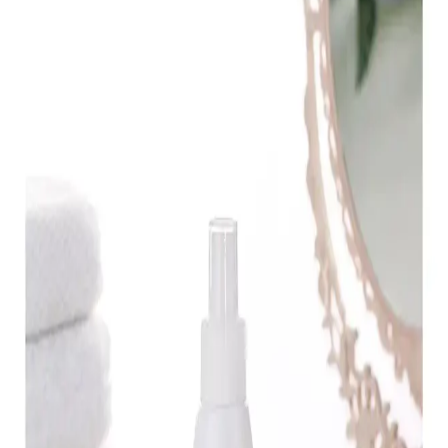
Bebekler İçin Sinek Kovucu Ürünler: Doğal ve
Kimyasal Seçeneklerle Güvenli Koruma
Bebeklerin hassas cildi için doğal ve kimyasal sinek kovucu
seçenekleri, kullanım önerileri ve güvenlik ipuçlarıyla etkili koruma
yöntemleri sunulmaktadır. Doğru ürün seçimi ve uygulama
önemlidir.
Sinek Isırıkları İçin Krem Seçimi ve Doğru
Uygulama Yöntemleri
Sinek ısırıkları için krem kullanımı, kaşıntı ve şişliği azaltarak cilt
tahrişini önler. Doğru krem seçimi ve uygulaması, enfeksiyon riskini
düşürür ve iyileşmeyi hızlandırır.
Sinek ve Böcek Isırıklarına Karşı Etkili Krem Seçimi
ve Kullanımı Rehberi
Sinek ve böcek ısırıklarında kaşıntı, kızarıklık ve alerjik
reaksiyonları azaltan hidrokortizonlu, antihistaminik ve doğal içerikli
kremlerle etkili bakım yöntemleri ve doğru kullanım önerileri
sunuluyor.