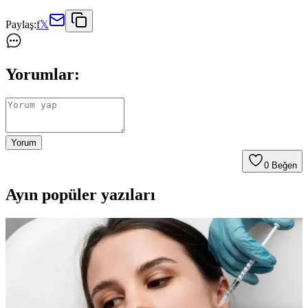
Paylaş:
f
𝕏
Yorumlar:
Yorum
0
Beğen
Ayın popüler yazıları