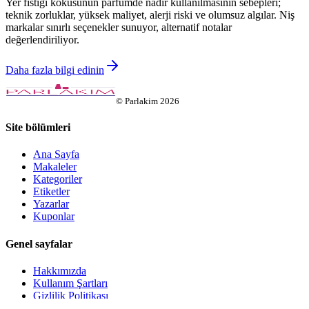
Yer fıstığı kokusunun parfümde nadir kullanılmasının sebepleri;
teknik zorluklar, yüksek maliyet, alerji riski ve olumsuz algılar. Niş
markalar sınırlı seçenekler sunuyor, alternatif notalar
değerlendiriliyor.
Daha fazla bilgi edinin
©
Parlakim
2026
Site bölümleri
Ana Sayfa
Makaleler
Kategoriler
Etiketler
Yazarlar
Kuponlar
Genel sayfalar
Hakkımızda
Kullanım Şartları
Gizlilik Politikası