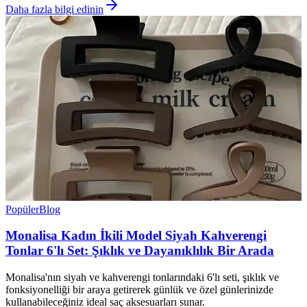
Daha fazla bilgi edinin
Popüler
Blog
Monalisa Kadın İkili Model Siyah Kahverengi
Tonlar 6'lı Set: Şıklık ve Dayanıklılık Bir Arada
Monalisa'nın siyah ve kahverengi tonlarındaki 6'lı seti, şıklık ve
fonksiyonelliği bir araya getirerek günlük ve özel günlerinizde
kullanabileceğiniz ideal saç aksesuarları sunar.