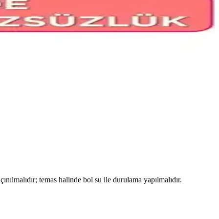
nu keşfedin. Detaylı analiz ve kullanıcı yorumları ile bilgi edinin.
ğinde etkilerini keşfedin.
nılmalıdır; temas halinde bol su ile durulama yapılmalıdır.