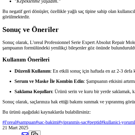
"Kepeklenme yaşadım."
Bu negatif geri dönüşler, özellikle yağlı saç tipine sahip olan kullan
görülmektedir.
Sonuç ve Öneriler
Sonuç olarak, L'oreal Professionnel Serie Expert Absolut Repair Molecu
şampuanın formülündeki yenilikçi bileşenler göz önünde bulundurulduğu
Kullanım Önerileri
Düzenli Kullanım
: En etkili sonuç için haftada en az 2-3 defa 
Serum ve Maske İle Kombin Edin
: Şampuanın etkisini artırm
Saklama Koşulları
: Ürünü serin ve kuru bir yerde saklamak, k
Sonuç olarak, saçlarınıza hak ettiği bakımı sunmak ve yıpranmış gör
Bu ürünü aşağıdaki kaynaklarda bulabilirsiniz:
#
l'oreal
#
sampuan
#
sac-bakimi
#
yipranmis-sac
#
peptid
#
kullanici-yoruml
21 Mart 2025