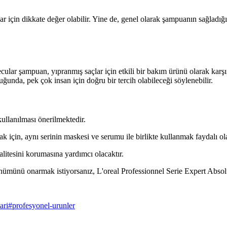
ıcılar için dikkate değer olabilir. Yine de, genel olarak şampuanın sağl
lar şampuan, yıpranmış saçlar için etkili bir bakım ürünü olarak karşım
nda, pek çok insan için doğru bir tercih olabileceği söylenebilir.
kullanılması önerilmektedir.
ak için, aynı serinin maskesi ve serumu ile birlikte kullanmak faydalı ola
alitesini korumasına yardımcı olacaktır.
ünümünü onarmak istiyorsanız, L'oreal Professionnel Serie Expert Abs
ari
#
profesyonel-urunler