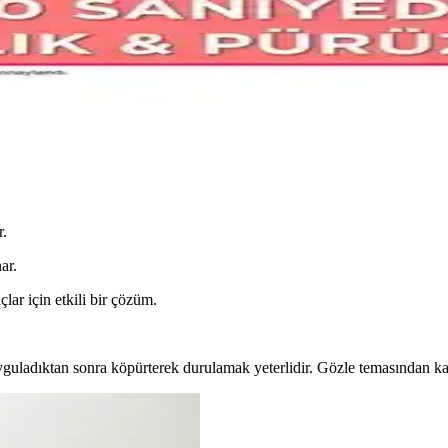
r Şampuan Karşılaştırması
laştırarak hangi ürünün sarı, gri ve beyaz saçlar için daha etkili olduğu
Tonik İncelemesi
inizi yenileyerek doğal bir parlaklık kazandırır. Kullanıcı yorumları eşli
r.
ar.
çlar için etkili bir çözüm.
uladıktan sonra köpürterek durulamak yeterlidir. Gözle temasından kaçı