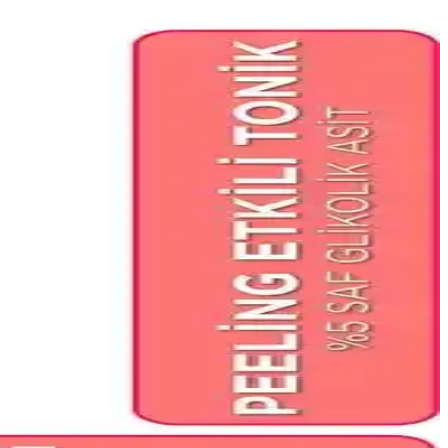
 çekiyor. Yüksek kalitede ve organik içeriğiyle kullanıcıları memnun
ünüdür. Kullanıcı memnuniyeti ile dikkat çekmektedir.
kat çekiyor. İki ürün arasındaki farklar ve kullanıcı yorumları
mları ve önerilerle detaylı inceleme.
üm
landırır ve parlaklık kazandırır.
lerdir? Amaç, doğru tercihi yapmanıza yardımcı olmak.