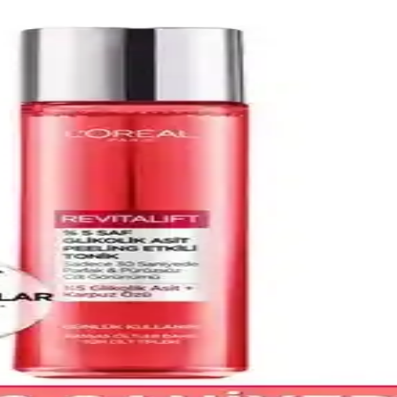
ar etkin koruma sunan formülü ve uzun süreli ferahlık hissi ile dikkat
cık Saçlar İçin Geliştirilmiş Bakım
çlar için özel formüle edilmiş, yoğun nem sağlayan etkili bir bakım ür
lumetry Şampuanları Karşılaştırma
 ince telli saçlar için dolgunlaştırma ve hacim sağlama etkileri ile dik
olecular Şampuan İncelemesi ve Kullanım Rehberi
ıpranmış saçlar için tasarlanmış etkili bir bakım ürünü. Kullanıcı yoru
ver Mor Şampuan 1500 ml: Gri Saç İçin Mükemmel Çöz
sarı görünümünü nötralize ederken besleyici özelliği sayesinde saçı can
arşılaştırması: Hangisini Seçmelisiniz?
oruz. Hangisi daha iyi beyaz kapama sunuyor ve kullanıcı yorumları ne