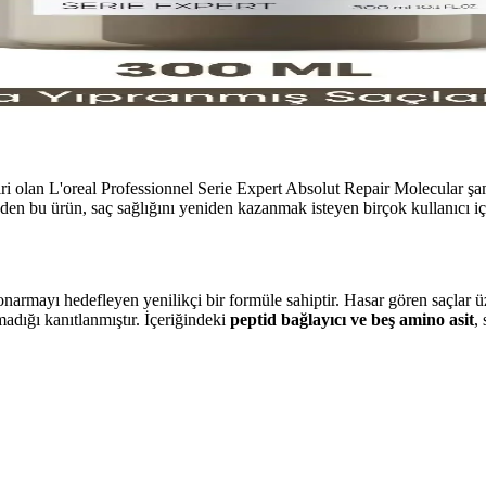
i olan L'oreal Professionnel Serie Expert Absolut Repair Molecular şamp
eden bu ürün, saç sağlığını yeniden kazanmak isteyen birçok kullanıcı 
armayı hedefleyen yenilikçi bir formüle sahiptir. Hasar gören saçlar üze
adığı kanıtlanmıştır. İçeriğindeki
peptid bağlayıcı ve beş amino asit
,
orant İncelemesi