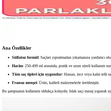
Ashley Joy Platin ve L'oreal Professionnel Silver Mo
Ashley Joy Platin ve L'oreal Professionnel Silver mor şampuanları karşı
L'Oréal Paris Revitalift %5 Saf Glikolik Asit Peeling 
L'Oréal Paris Revitalift %5 Saf Glikolik Asit Peeling Etkili Tonik, cild
Ana Özellikler
Sülfatsız formül
: Saçları yıpratmadan yıkamanıza yardımcı olu
Hacim
: 250-499 ml arasında, pratik ve uzun süreli kullanım sun
Tüm saç tipleri için uygundur
: Hassas, ince veya kalın telli sa
Fransız menşei
: Ürün, kaliteli malzemelerle üretilmiştir.
Bu şampuanın kullanımı oldukça kolaydır. Islak saçı masaj yaparak uyg