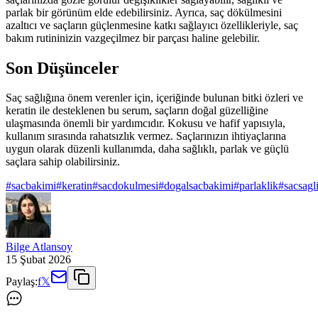
parlak bir görünüm elde edebilirsiniz. Ayrıca, saç dökülmesini
azaltıcı ve saçların güçlenmesine katkı sağlayıcı özellikleriyle, saç
bakım rutininizin vazgeçilmez bir parçası haline gelebilir.
Son Düşünceler
Saç sağlığına önem verenler için, içeriğinde bulunan bitki özleri ve
keratin ile desteklenen bu serum, saçların doğal güzelliğine
ulaşmasında önemli bir yardımcıdır. Kokusu ve hafif yapısıyla,
kullanım sırasında rahatsızlık vermez. Saçlarınızın ihtiyaçlarına
uygun olarak düzenli kullanımda, daha sağlıklı, parlak ve güçlü
saçlara sahip olabilirsiniz.
#
sacbakimi
#
keratin
#
sacdokulmesi
#
dogalsacbakimi
#
parlaklik
#
sacsagl
Bilge Atlansoy
15 Şubat 2026
Paylaş:
f
𝕏