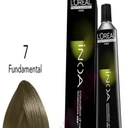
DUFF CLEAN saç kurutma bonesi, mikrofiber yapısı ve şık
tasarımıyla saçları nazikçe kurutur, kullanım kolaylığı sağlar ve
estetik görünüm sunar.
Orginx Hızlı Saç Uzatma Serumu ve Kara Sarımsak
Yağı ile Saç Sağlığında Yeni Dönem
Orginx'in saç uzatma serumu ve kara sarımsak yağı, saç sağlığını
destekleyerek dökülmeyi azaltır, güçlendirir ve parlaklık kazandırır.
Düzenli kullanım ile etkili sonuçlar sağlar.
ZENTO Mor Şampuanı ile Saç Renk Koruma ve
Parlaklık Sağlayan Güvenilir Bakım Ürünü
ZENTO Mor Şampuanı, renk koruma ve parlaklık sağlayan, UV
filtresi ve sülfatsız formülüyle gri ve beyaz saçlara özel bakım sunar,
saçlara güç ve canlılık kazandırır.
Saç ve Sakal Beyazlıklarını Gidermeye Yönelik
Doğal Katı Şampuan Ürünü İncelemesi
SoapCover saç beyazlık giderici katı şampuan, doğal içerikleri ve