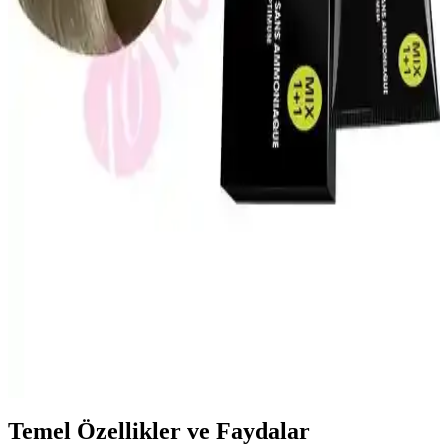
Maskesi ile Saçlarınızda Yeni Bir Dönem Başlıyor
Saç sağlığını destekleyen tuz içermeyen şampuan ve keratin
maskesi, saçları güçlendirir, parlaklık ve yumuşaklık kazandırır,
doğal yapıyı korur ve düzenli kullanımda etkili sonuçlar sağlar.
Natural Colors 7C Orta Küllü Kumral Organik Saç
Boyası İncelemesi ve Kullanıcı Deneyimleri
Natural Colors 7C orta küllü kumral organik saç boyası, doğal
görünüm ve parlaklık sağlar. Hafif kimyasal kokusu ve kolay
uygulamasıyla dikkat çeker, ancak renk tonu ve dayanıklılık
konusunda dikkat edilmelidir.
L'Oréal Professionnel İnoa Amonyaksız Saç Boyası
No:7 Fundamental 60Ml – Sağlıklı ve Kalıcı Renkler
İnoa amonyaksız saç boyası, doğal yapıya zarar vermeden parlak,
uzun süre kalıcı renkler sunar. Beyaz kapama ve bakım özellikleriyle
sağlıklı saçlar sağlar, profesyonel kullanım için ideal.
Temel Özellikler ve Faydalar