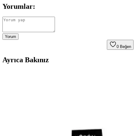
Yorumlar:
Yorum
0
Beğen
Ayrıca Bakınız
Yağlı Saçlar İçin Dengeleyici Şampuan: Etkili ve
Güvenilir Saç Bakım Çözümü
Insight Yağlı Saçlar Dengeleyici Şampuan, yağlı saç derisini kontrol
altına alır, saçları hafifletir ve ferahlatır. Kullanıcılar, etkili sonuçlar
ve ferahlık deneyimlerini paylaşıyor.
DUFF CLEAN Mikrofiber Saç Kurutma Bonesi
Modern ve Şık Tasarımıyla Kullanıcıların Beğenisini
Kazanıyor