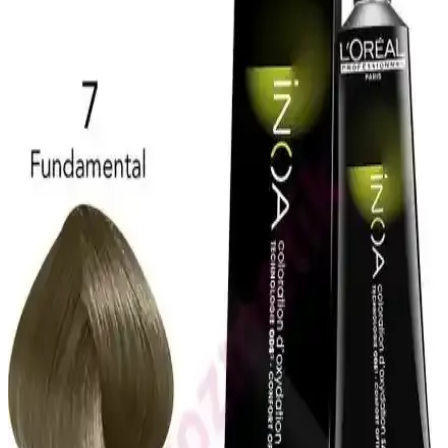
Orginx Hızlı Saç Uzatma Serumu ve Kara Sarımsak
Yağı ile Saç Sağlığında Yeni Dönem
Orginx'in saç uzatma serumu ve kara sarımsak yağı, saç sağlığını
destekleyerek dökülmeyi azaltır, güçlendirir ve parlaklık kazandırır.
Düzenli kullanım ile etkili sonuçlar sağlar.
ZENTO Mor Şampuanı ile Saç Renk Koruma ve
Parlaklık Sağlayan Güvenilir Bakım Ürünü
ZENTO Mor Şampuanı, renk koruma ve parlaklık sağlayan, UV
filtresi ve sülfatsız formülüyle gri ve beyaz saçlara özel bakım sunar,
saçlara güç ve canlılık kazandırır.
Saç ve Sakal Beyazlıklarını Gidermeye Yönelik
Doğal Katı Şampuan Ürünü İncelemesi
SoapCover saç beyazlık giderici katı şampuan, doğal içerikleri ve
pratik kullanımıyla saç ve sakal beyazlıklarını azaltmayı hedefleyen
etkili bir çözüm sunar.
Kuaf Tuz İçermeyen Şampuan ve Keratin Saç