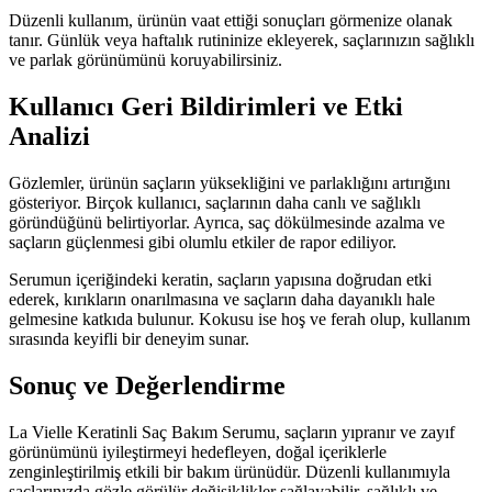
Düzenli kullanım, ürünün vaat ettiği sonuçları görmenize olanak
tanır. Günlük veya haftalık rutininize ekleyerek, saçlarınızın sağlıklı
ve parlak görünümünü koruyabilirsiniz.
Kullanıcı Geri Bildirimleri ve Etki
Analizi
Gözlemler, ürünün saçların yüksekliğini ve parlaklığını artırığını
gösteriyor. Birçok kullanıcı, saçlarının daha canlı ve sağlıklı
göründüğünü belirtiyorlar. Ayrıca, saç dökülmesinde azalma ve
saçların güçlenmesi gibi olumlu etkiler de rapor ediliyor.
Serumun içeriğindeki keratin, saçların yapısına doğrudan etki
ederek, kırıkların onarılmasına ve saçların daha dayanıklı hale
gelmesine katkıda bulunur. Kokusu ise hoş ve ferah olup, kullanım
sırasında keyifli bir deneyim sunar.
Sonuç ve Değerlendirme
La Vielle Keratinli Saç Bakım Serumu, saçların yıpranır ve zayıf
görünümünü iyileştirmeyi hedefleyen, doğal içeriklerle
zenginleştirilmiş etkili bir bakım ürünüdür. Düzenli kullanımıyla
saçlarınızda gözle görülür değişiklikler sağlayabilir, sağlıklı ve