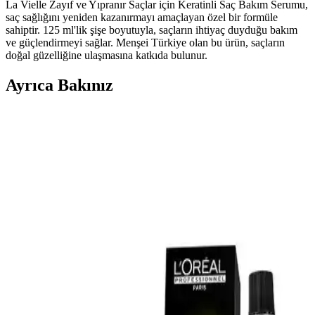
La Vielle Zayıf ve Yıpranır Saçlar için Keratinli Saç Bakım Serumu,
saç sağlığını yeniden kazanırmayı amaçlayan özel bir formüle
sahiptir. 125 ml'lik şişe boyutuyla, saçların ihtiyaç duyduğu bakım
ve güçlendirmeyi sağlar. Menşei Türkiye olan bu ürün, saçların
doğal güzelliğine ulaşmasına katkıda bulunur.
Ayrıca Bakınız
Yağlı Saçlar İçin Dengeleyici Şampuan: Etkili ve
Güvenilir Saç Bakım Çözümü
Insight Yağlı Saçlar Dengeleyici Şampuan, yağlı saç derisini kontrol
altına alır, saçları hafifletir ve ferahlatır. Kullanıcılar, etkili sonuçlar
ve ferahlık deneyimlerini paylaşıyor.
DUFF CLEAN Mikrofiber Saç Kurutma Bonesi
Modern ve Şık Tasarımıyla Kullanıcıların Beğenisini
Kazanıyor
DUFF CLEAN saç kurutma bonesi, mikrofiber yapısı ve şık
tasarımıyla saçları nazikçe kurutur, kullanım kolaylığı sağlar ve
estetik görünüm sunar.