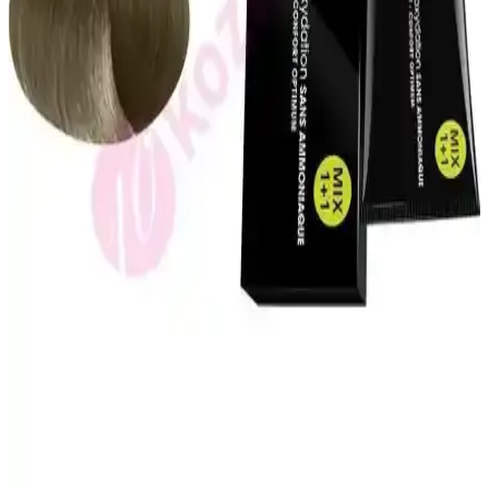
pratik kullanımıyla saç ve sakal beyazlıklarını azaltmayı hedefleyen
etkili bir çözüm sunar.
Kuaf Tuz İçermeyen Şampuan ve Keratin Saç
Maskesi ile Saçlarınızda Yeni Bir Dönem Başlıyor
Saç sağlığını destekleyen tuz içermeyen şampuan ve keratin
maskesi, saçları güçlendirir, parlaklık ve yumuşaklık kazandırır,
doğal yapıyı korur ve düzenli kullanımda etkili sonuçlar sağlar.
Natural Colors 7C Orta Küllü Kumral Organik Saç
Boyası İncelemesi ve Kullanıcı Deneyimleri
Natural Colors 7C orta küllü kumral organik saç boyası, doğal
görünüm ve parlaklık sağlar. Hafif kimyasal kokusu ve kolay
uygulamasıyla dikkat çeker, ancak renk tonu ve dayanıklılık
konusunda dikkat edilmelidir.
L'Oréal Professionnel İnoa Amonyaksız Saç Boyası
No:7 Fundamental 60Ml – Sağlıklı ve Kalıcı Renkler
İnoa amonyaksız saç boyası, doğal yapıya zarar vermeden parlak,
uzun süre kalıcı renkler sunar. Beyaz kapama ve bakım özellikleriyle