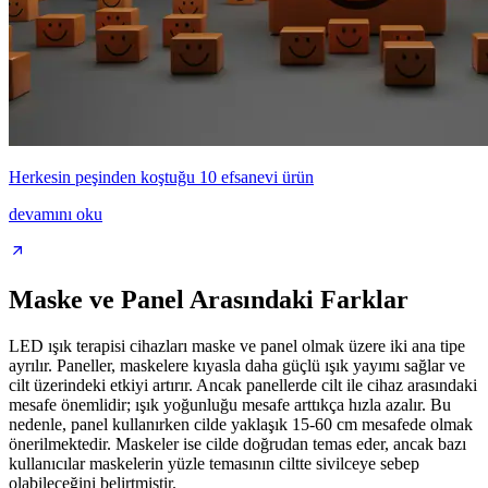
Herkesin peşinden koştuğu 10 efsanevi ürün
devamını oku
Maske ve Panel Arasındaki Farklar
LED ışık terapisi cihazları maske ve panel olmak üzere iki ana tipe
ayrılır. Paneller, maskelere kıyasla daha güçlü ışık yayımı sağlar ve
cilt üzerindeki etkiyi artırır. Ancak panellerde cilt ile cihaz arasındaki
mesafe önemlidir; ışık yoğunluğu mesafe arttıkça hızla azalır. Bu
nedenle, panel kullanırken cilde yaklaşık 15-60 cm mesafede olmak
önerilmektedir. Maskeler ise cilde doğrudan temas eder, ancak bazı
kullanıcılar maskelerin yüzle temasının ciltte sivilceye sebep
olabileceğini belirtmiştir.