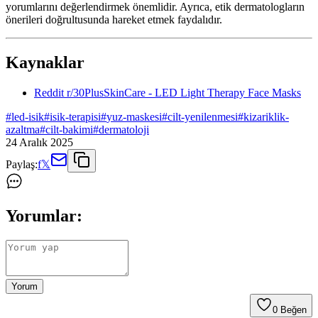
yorumlarını değerlendirmek önemlidir. Ayrıca, etik dermatologların
önerileri doğrultusunda hareket etmek faydalıdır.
Kaynaklar
Reddit r/30PlusSkinCare - LED Light Therapy Face Masks
#
led-isik
#
isik-terapisi
#
yuz-maskesi
#
cilt-yenilenmesi
#
kizariklik-
azaltma
#
cilt-bakimi
#
dermatoloji
24 Aralık 2025
Paylaş:
f
𝕏
Yorumlar:
Yorum
0
Beğen