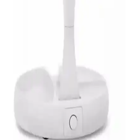
göstergesi ve çoklu başlık seçenekleriyle kullanım kolaylığı sağlar.
Jel Tırnak ve Protez Tırnak: Uygulama, Malzeme ve
Görünüm Farkları
Jel tırnak ve protez tırnak arasındaki temel farkları, malzeme,
dayanıklılık ve görünüm açısından öğrenin. Hangi yöntemin sizin
için uygun olduğunu keşfedin.
Mavi Işık Zararları ve Cilt Sağlığı Üzerindeki
Etkileri Analizi
Mavi ışığın cilt sağlığı üzerindeki olumsuz etkileri, kaynakları,
korunma yöntemleri ve günlük yaşamda alınabilecek önlemler
hakkında detaylı bilgi içerir.
Hubstein Led Işıklı 10x Katlanabilir Çift Taraflı
USB Makyaj Aynası Özellikleri ve Kullanım
Avantajları
Hubstein Led Işıklı 10x katlanabilir makyaj aynası, çift taraflı
kullanım ve güçlü LED ışıklar ile detaylı makyaj yapmayı sağlar,
taşınabilir ve pratik tasarımıyla öne çıkar.