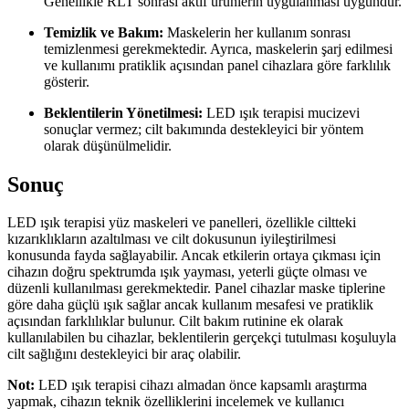
Genellikle RLT sonrası aktif ürünlerin uygulanması uygundur.
Temizlik ve Bakım:
Maskelerin her kullanım sonrası
temizlenmesi gerekmektedir. Ayrıca, maskelerin şarj edilmesi
ve kullanımı pratiklik açısından panel cihazlara göre farklılık
gösterir.
Beklentilerin Yönetilmesi:
LED ışık terapisi mucizevi
sonuçlar vermez; cilt bakımında destekleyici bir yöntem
olarak düşünülmelidir.
Sonuç
LED ışık terapisi yüz maskeleri ve panelleri, özellikle ciltteki
kızarıklıkların azaltılması ve cilt dokusunun iyileştirilmesi
konusunda fayda sağlayabilir. Ancak etkilerin ortaya çıkması için
cihazın doğru spektrumda ışık yayması, yeterli güçte olması ve
düzenli kullanılması gerekmektedir. Panel cihazlar maske tiplerine
göre daha güçlü ışık sağlar ancak kullanım mesafesi ve pratiklik
açısından farklılıklar bulunur. Cilt bakım rutinine ek olarak
kullanılabilen bu cihazlar, beklentilerin gerçekçi tutulması koşuluyla
cilt sağlığını destekleyici bir araç olabilir.
Not:
LED ışık terapisi cihazı almadan önce kapsamlı araştırma
yapmak, cihazın teknik özelliklerini incelemek ve kullanıcı