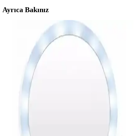
Ayrıca Bakınız
Makyaj Aynası Karşılaştırması: Land of Myth ve
Robeve Modellerinin Özellikleri
Land of Myth ve Robeve makyaj aynaları, gelişmiş özellikleri ve
kullanıcı deneyimleriyle detaylı karşılaştırıldı. Işık, büyütme ve
tasarım açısından farklar ortaya kondu.
Mobee Flexible 10X Zoomlu Esnek Işıklı Makyaj
Aynası İncelemesi ve Kullanım İpuçları
Mobee Flexible 10X Zoomlu aynası, esnek boynu ve LED
ışıklandırmasıyla makyaj ve bakımda detaylara odaklanmayı sağlar,
suya dayanıklı yapısı ve kompakt tasarımıyla kullanışlılık sunar.
Mamma Beauty LED Işıklı Elektrikli Masa Üstü
Makyaj Aynası Özellikleri ve Kullanım Avantajları
Şık tasarımı ve ayarlanabilirliğiyle öne çıkan Mamma Beauty LED
makyaj aynası, taşınabilirliği ve homojen LED aydınlatmasıyla