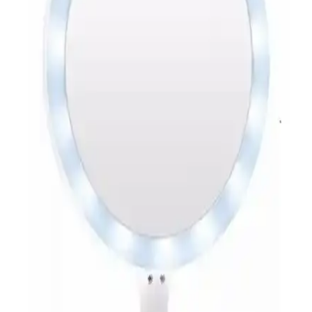
Mobee Flexible 10X Zoomlu aynası, esnek boynu ve LED
ışıklandırmasıyla makyaj ve bakımda detaylara odaklanmayı sağlar,
suya dayanıklı yapısı ve kompakt tasarımıyla kullanışlılık sunar.
Mamma Beauty LED Işıklı Elektrikli Masa Üstü
Makyaj Aynası Özellikleri ve Kullanım Avantajları
Şık tasarımı ve ayarlanabilirliğiyle öne çıkan Mamma Beauty LED
makyaj aynası, taşınabilirliği ve homojen LED aydınlatmasıyla
makyaj deneyimini kolaylaştırır.
LED Işık Terapisi Yüz Maskeleri: Kullanım
Yöntemleri, Etkileri ve Dikkat Edilmesi Gerekenler
LED ışık terapisi yüz maskeleri ve panelleri, ciltte kızarıklığı
azaltmak ve dokuyu iyileştirmek için kullanılır. Düzenli ve doğru
kullanımda etkili sonuçlar sağlar.
Philips BRE640/00 Satinelle Advanced Epilatör
İncelemesi ve Kullanıcı Yorumları
Philips BRE640/00 Satinelle Advanced, ergonomik tasarımı ve kısa
tüy alma performansıyla öne çıkan kablosuz epilatör. Işıklı LED