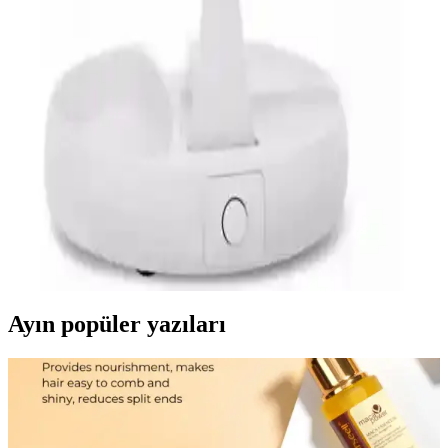
Mavi Işık Zararları ve Cilt Sağlığı Üzerindeki
Etkileri Analizi
Mavi ışığın cilt sağlığı üzerindeki olumsuz etkileri, kaynakları,
korunma yöntemleri ve günlük yaşamda alınabilecek önlemler
hakkında detaylı bilgi içerir.
Hubstein Led Işıklı 10x Katlanabilir Çift Taraflı
USB Makyaj Aynası Özellikleri ve Kullanım
Avantajları
Hubstein Led Işıklı 10x katlanabilir makyaj aynası, çift taraflı
kullanım ve güçlü LED ışıklar ile detaylı makyaj yapmayı sağlar,
taşınabilir ve pratik tasarımıyla öne çıkar.
Ayın popüler yazıları