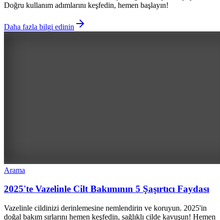
Doğru kullanım adımlarını keşfedin, hemen başlayın!
Daha fazla bilgi edinin
Arama
2025'te Vazelinle Cilt Bakımının 5 Şaşırtıcı Faydası
Vazelinle cildinizi derinlemesine nemlendirin ve koruyun. 2025'in
doğal bakım sırlarını hemen keşfedin, sağlıklı cilde kavuşun! Hemen