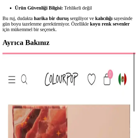
Ürün Güvenliği Bilgisi:
Tehlikeli değil
Bu ruj, dudakta
harika bir duruş
sergiliyor ve
kalıcılığı
sayesinde
gün boyu tazelenme gerektirmiyor. Özellikle
koyu renk sevenler
için mükemmel bir seçenek.
Ayrıca Bakınız
HBTasarim Fix 13’lü Kahverengi Makyaj Fırça Seti
Profesyonel ve Kullanıcı Dostu
HBTasarim Fix 13’lü Kahverengi Fırça Seti, çeşitli makyaj
tekniklerine uygun, doğal kıllı ve kullanışlı fırçalar içerir, cilt dostu
ve dayanıklıdır.
The Glitter Lab Jel Formlu Parlak Glitter Paradise
Renkli Çok Yönlü Kullanım İçin
The Glitter Lab'in jel formüllü parlak glitteri, kolay uygulama, su
bazlı formülü ve doğal ışıltısıyla makyaj ve vücut süslemelerinde
tercih edilir.