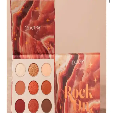
Renkli Çok Yönlü Kullanım İçin
The Glitter Lab'in jel formüllü parlak glitteri, kolay uygulama, su
bazlı formülü ve doğal ışıltısıyla makyaj ve vücut süslemelerinde
tercih edilir.
KIKO Creamy Lipgloss 107 Magenta Dudak
Parlatıcısı: Canlı ve Uzun Süre Kalıcı Renkli
Makyaj
KIKO'nun 107 Magenta dudak parlatıcısı, yoğun renk ve parlaklık
sunar. Pratik uygulama ve uzun süre kalıcılığıyla günlük makyajda
tercih edilen, hafif ve nemlendirici formülüyle dikkat çeker.
Muğgan 3'lü Açılı Fırçalı Kaş Boyası Seti İncelemesi
ve Kullanıcı Yorumları
Muğgan 3'lü kaş boyası seti, suya ve tere dayanıklı formülüyle
pratik kullanım sağlar. Renk seçenekleri ve kullanıcı deneyimleri
hakkında detaylı bilgi içerir.
Koyu Göz Altı Morluklarını Kapatmada Renk
Düzelticiler ve Kapatıcıların Etkili Kullanımı