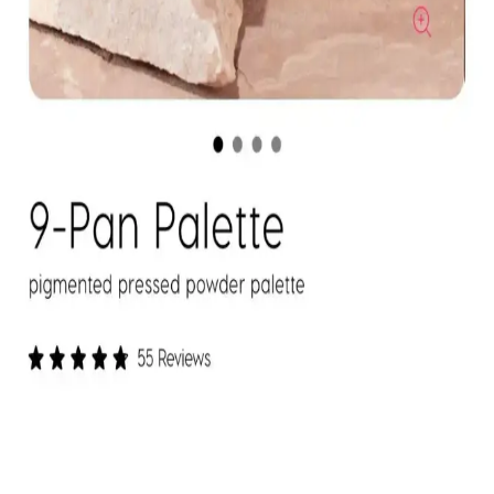
Kapatıcı ve Fondöten Arasındaki Farklar ve
Başlangıç İçin Kapatıcının Avantajları
Kapatıcı ve fondöten arasındaki temel farklar, kullanım alanları ve
uygulama zorlukları makyaj başlangıcında tercih nedenlerini
belirliyor. Kapatıcı, bölgesel kullanım kolaylığı ve hata toleransıyla
öne çıkıyor.
Mac M·A·C XIMAL Silky Matte Ruj: Kalıcı ve
Doğal Dudaklar İçin Uygun Seçenek
Mac XIMAL Silky Matte Ruj, yüksek pigmentasyon ve doğal
bakım özellikleriyle uzun süre kalıcı, kolay sürümlü ve çevre dostu
ambalajıyla öne çıkan şık bir makyaj ürünüdür.
ColourPop Göz Farı Paletleri: Kalite, Renk
Performansı ve Kullanıcı Deneyimleri
ColourPop göz farı paletleri uygun fiyatlı ve kaliteli formülleriyle
öne çıkıyor. Ambalaj dayanıklılığı ve simli farların dökülme sorunu
gibi dezavantajlar olsa da, renk pigmentasyonu ve kalıcılık genel
olarak olumlu bulunuyor.