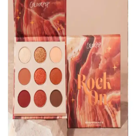
KIKO Creamy Lipgloss 107 Magenta Dudak
Parlatıcısı: Canlı ve Uzun Süre Kalıcı Renkli
Makyaj
KIKO'nun 107 Magenta dudak parlatıcısı, yoğun renk ve parlaklık
sunar. Pratik uygulama ve uzun süre kalıcılığıyla günlük makyajda
tercih edilen, hafif ve nemlendirici formülüyle dikkat çeker.
Muğgan 3'lü Açılı Fırçalı Kaş Boyası Seti İncelemesi
ve Kullanıcı Yorumları
Muğgan 3'lü kaş boyası seti, suya ve tere dayanıklı formülüyle
pratik kullanım sağlar. Renk seçenekleri ve kullanıcı deneyimleri
hakkında detaylı bilgi içerir.
Koyu Göz Altı Morluklarını Kapatmada Renk
Düzelticiler ve Kapatıcıların Etkili Kullanımı
Koyu göz altı morlukları için şeftali ve turuncu renk düzelticiler ile
tam kapatıcılık sağlayan ürünlerin kullanımı, doğru uygulama
teknikleri ve önerilen markalar detaylı şekilde ele alınıyor.