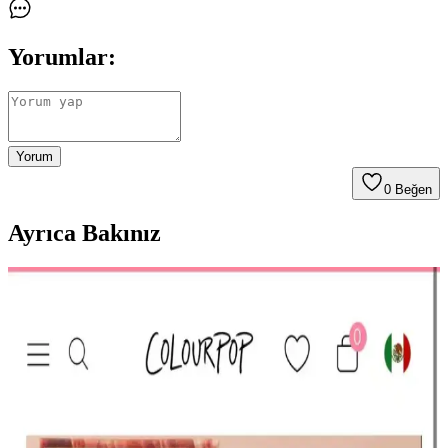
Yorumlar:
Yorum
0
Beğen
Ayrıca Bakınız
HBTasarim Fix 13’lü Kahverengi Makyaj Fırça Seti
Profesyonel ve Kullanıcı Dostu
HBTasarim Fix 13’lü Kahverengi Fırça Seti, çeşitli makyaj
tekniklerine uygun, doğal kıllı ve kullanışlı fırçalar içerir, cilt dostu
ve dayanıklıdır.
The Glitter Lab Jel Formlu Parlak Glitter Paradise