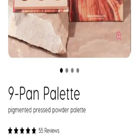
Koyu göz altı morlukları için şeftali ve turuncu renk düzelticiler ile
tam kapatıcılık sağlayan ürünlerin kullanımı, doğru uygulama
teknikleri ve önerilen markalar detaylı şekilde ele alınıyor.
Kapatıcı ve Fondöten Arasındaki Farklar ve
Başlangıç İçin Kapatıcının Avantajları
Kapatıcı ve fondöten arasındaki temel farklar, kullanım alanları ve
uygulama zorlukları makyaj başlangıcında tercih nedenlerini
belirliyor. Kapatıcı, bölgesel kullanım kolaylığı ve hata toleransıyla
öne çıkıyor.
Mac M·A·C XIMAL Silky Matte Ruj: Kalıcı ve
Doğal Dudaklar İçin Uygun Seçenek
Mac XIMAL Silky Matte Ruj, yüksek pigmentasyon ve doğal
bakım özellikleriyle uzun süre kalıcı, kolay sürümlü ve çevre dostu
ambalajıyla öne çıkan şık bir makyaj ürünüdür.
ColourPop Göz Farı Paletleri: Kalite, Renk
Performansı ve Kullanıcı Deneyimleri