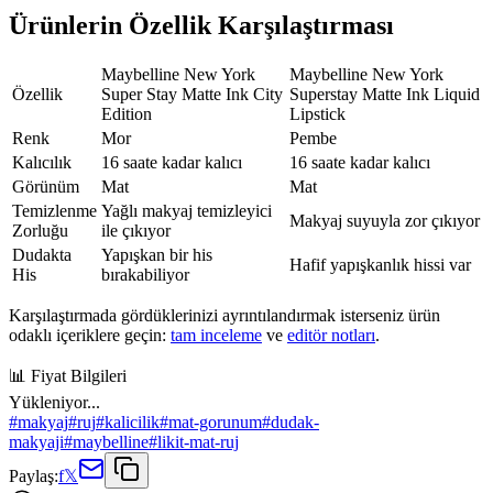
Ürünlerin Özellik Karşılaştırması
Maybelline New York
Maybelline New York
Özellik
Super Stay Matte Ink City
Superstay Matte Ink Liquid
Edition
Lipstick
Renk
Mor
Pembe
Kalıcılık
16 saate kadar kalıcı
16 saate kadar kalıcı
Görünüm
Mat
Mat
Temizlenme
Yağlı makyaj temizleyici
Makyaj suyuyla zor çıkıyor
Zorluğu
ile çıkıyor
Dudakta
Yapışkan bir his
Hafif yapışkanlık hissi var
His
bırakabiliyor
Karşılaştırmada gördüklerinizi ayrıntılandırmak isterseniz ürün
odaklı içeriklere geçin:
tam inceleme
ve
editör notları
.
📊 Fiyat Bilgileri
Yükleniyor...
#
makyaj
#
ruj
#
kalicilik
#
mat-gorunum
#
dudak-
makyaji
#
maybelline
#
likit-mat-ruj
Paylaş:
f
𝕏