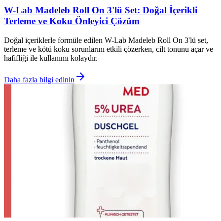
W-Lab Madeleb Roll On 3'lü Set: Doğal İçerikli
Terleme ve Koku Önleyici Çözüm
Doğal içeriklerle formüle edilen W-Lab Madeleb Roll On 3'lü set,
terleme ve kötü koku sorunlarını etkili çözerken, cilt tonunu açar ve
hafifliği ile kullanımı kolaydır.
Daha fazla bilgi edinin