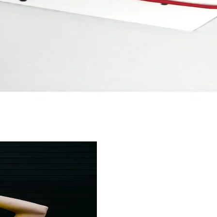
i Sağlama Rehberi
idir. Farkındalık, meditasyon, doğal yollar ve pozitif düşünce ile ruhsa
editasyon İçin Güçlü Bir Araç
arkaç, enerji çalışmalarında ruhsal denge ve meditasyon destekçisi olarak
ik Takı ile Ruhsal Denge
 ve zihin uyumunu destekler, hediye ve kişisel kullanım için ideal, daya