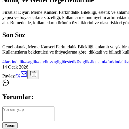
Fırsatlar Diyarı Meme Kanseri Farkındalık Bilekliği, estetik ve anlamlı 
yapısı ve boyası çıkmaz özelliği, kullanıcı memnuniyetini artırmaktadır
alır. Bu nedenle, kullanıcıların ürünün özelliklerini ve olası riskleri
Son Söz
Genel olarak, Meme Kanseri Farkındalık Bilekliği, anlamlı ve şık bir a
Kullanıcıların beklentileri ve ihtiyaçlarına göre, dikkatli ve bilinçli
#
farkindalik
#
saglik
#
kadin-sagligi
#
estetik
#
saglik-iletisimi
#
farkindalik
14 Ocak 2026
Paylaş:
f
𝕏
Yorumlar:
Yorum