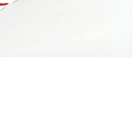
l gücünüzü yükseltebilirsiniz.
 öne çıkar. Hafif ve dayanıklı yapısıyla kullanımı kolaydır.
nıklı tasarımıyla dikkat çeker.