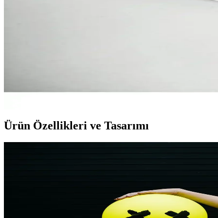
Ruhsal Enerji Yükseltme Yöntemleri ve İçsel Dengey
İnsan yaşamında ruhsal enerji, içsel denge ve yaşam kalitesi için öneml
Pembe Kuvars Doğal Taş Pandül Sarkaç: Enerji ve M
Doğal taşların estetik ve fonksiyonelliğiyle tasarlanan pembe kuvars s
Atölye Merdiven Çakra Bileklik Seti: Renkli ve Enerj
Doğal enerji ve renklerin gücünü yansıtan bu çakra bileklik seti, beden
Ürün Özellikleri ve Tasarımı