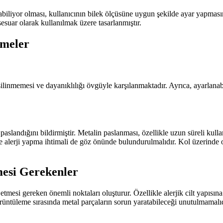
nabiliyor olması, kullanıcının bilek ölçüsüne uygun şekilde ayar yapmasın
esuar olarak kullanılmak üzere tasarlanmıştır.
rmeler
silinmemesi ve dayanıklılığı övgüyle karşılanmaktadır. Ayrıca, ayarlanabi
ra paslandığını bildirmiştir. Metalin paslanması, özellikle uzun süreli ku
 alerji yapma ihtimali de göz önünde bulundurulmalıdır. Kol üzerinde o
mesi Gerekenler
t etmesi gereken önemli noktaları oluşturur. Özellikle alerjik cilt yapısı
görüntüleme sırasında metal parçaların sorun yaratabileceği unutulmamalıd