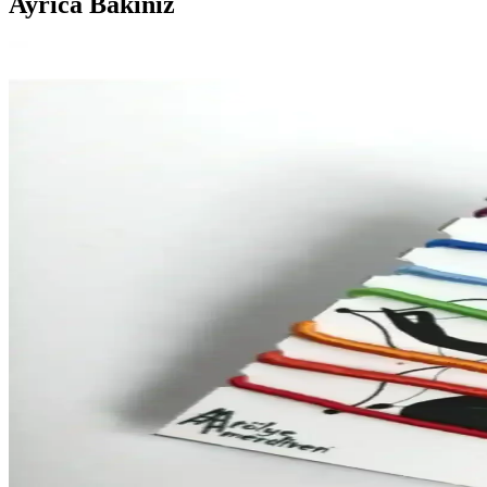
Ayrıca Bakınız
Meme Kanseri Farkındalık Bilekliği: Estetik ve Anla
Kadınlar için tasarlanan meme kanseri farkındalık bilekliği, dayanıklı m
Duyu Atölyesi Happy Senso Terapi Köpüğü ile Çoklu
Happy Senso Köpüğü, multisensörik özellikleriyle duyusal uyarım ve tera
Koruyucu Bileklikler: Güvenlik ve Tarzı Bir Arada S
Koruyucu bileklikler, güvenlik ve estetiği bir araya getirerek farklı ala
EST Aksesuar Doğal Kırık Apatit ve Mavi Cam Kelebe
Doğal kırık apatit ve mavi cam malzemeden el yapımı olan bu kolye, şı
Pirinç Sarkaç ve Çalışma Kartları Seti: Enerji ve Med
Yüksek kaliteli pirinç malzemeden üretilmiş, estetik tasarıma sahip sar