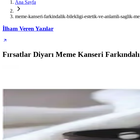
Ana Sayfa
meme-kanseri-farkindalik-bilekligi-estetik-ve-anlamli-saglik-me
İlham Veren Yazılar
Fırsatlar Diyarı Meme Kanseri Farkındalık