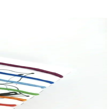
 taşır. Uzun ömürlü ve ayarlanabilir tasarımıyla dikkat çeker.
inler için duyusal gelişimi destekler.
nızı koruma altına alır.
ıma uygundur.
izi geliştirin.