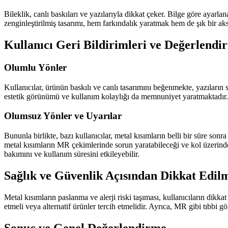
Bileklik, canlı baskıları ve yazılarıyla dikkat çeker. Bilge göre ayarla
zenginleştirilmiş tasarımı, hem farkındalık yaratmak hem de şık bir aks
Kullanıcı Geri Bildirimleri ve Değerlendi
Olumlu Yönler
Kullanıcılar, ürünün baskılı ve canlı tasarımını beğenmekte, yazıların 
estetik görünümü ve kullanım kolaylığı da memnuniyet yaratmaktadır.
Olumsuz Yönler ve Uyarılar
Bununla birlikte, bazı kullanıcılar, metal kısımların belli bir süre son
metal kısımların MR çekimlerinde sorun yaratabileceği ve kol üzerinde
bakımını ve kullanım süresini etkileyebilir.
Sağlık ve Güvenlik Açısından Dikkat Edil
Metal kısımların paslanma ve alerji riski taşıması, kullanıcıların dikka
etmeli veya alternatif ürünler tercih etmelidir. Ayrıca, MR gibi tıbbi 
Sonuç ve Genel Değerlendirme