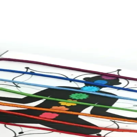
mlı Sağlık Mesajı Taşıyan Ürün
alzemeleri ve canlı baskılarıyla farkındalık mesajını estetik bir şekilde
 Duyusal Deneyim ve Terapi Çözümleri
pi için güvenilir, eğlenceli ve etkili bir ürün sunar. Çocuklar ve yetişk
unan Çeşitler ve Kullanım Alanları
nlarda kullanılır. Spor, sağlık ve moda amaçlı seçenekleriyle kişisel tarzı
k Kolye Özellikleri ve Kullanım Alanları
klığın yanı sıra ruhsal faydalar sağlar, alerji yapmaz ve günlük kullan
itasyon için Dayanıklı ve Estetik Tasarım
kaç ve çalışma kartları seti ile enerji dengeleme ve meditasyon deneyimin