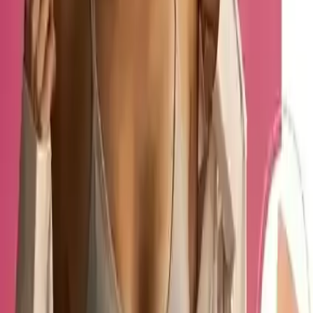
için ideal bir seçenektir. Kaliteli malzeme ve tasarımıyla dikkat
çekerken, bazı kullanıcıların hareket kabiliyetini kısıtlaması ve
kullanım kolaylığı açısından geliştirilmesi gereken yönleri
bulunmaktadır. Uzun vadeli kullanım ve estetik görünüm açısından
avantaj sağlarken, kullanım sırasında yaşanabilecek zorluklar göz
önünde bulundurulmalıdır.
Genel olarak, ürünün yüksek puanlı (4.6/5) değerlendirmesi,
kullanıcıların çoğunlukla memnun olduğunu gösterir. Ancak, satın
almadan önce beden uyumu ve kullanım kolaylığı konularında
dikkatli olunması önerilir. Bu sayede, beklentilere uygun ve konforlu
bir deneyim elde edilebilir.
Paylaş:
f
𝕏
Yorumlar:
Yorum