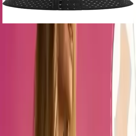
İki popüler doğum sonrası korse modeli Dr. Corset ve Mistirik'in
özellikleri, kullanıcı yorumları ve kullanım alanları karşılaştırılarak
en uygun seçenek belirleniyor.
Ürün Özellikleri ve Tasarım Detayları
Lateks Kumaş:
Bel bölgesinde anında incelme sağlar,
esneme özelliğiyle hareket kabiliyetini kısıtlamadan kullanılır.
Balenli Tasarım:
Büzüşme ve kırışma riskini azaltır, uzun
ömürlü kullanım sağlar.
Çelik Balenler:
Daha dik duruş ve düzgün görünüm için
tasarlanmıştır.
Renk Seçeneği:
Siyah, şıklık ve gizlilik sunar.
Kullanım Alanları:
Doğum sonrası, bel ve karın bölgesinin
desteklenmesi ve şekillendirilmesi.
Kullanıcı Yorumları ve Değerlendirmeler
Ürüne ilişkin müşteri geri bildirimleri, genel olarak yüksek bir