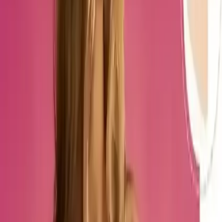
memnuniyet seviyesini yansıtır. Kullanıcılar, özellikle şu özellikleri
öne çıkarır:
Olumlu Yönler:
Kalite ve duruşun güzel olması, göbek bölgesinde
belirgin bir incelme sağladığı.
Esneme özelliği sayesinde hareket kabiliyetini
kısıtlamadan rahat kullanım.
Olumsuz Yönler:
Ürünün takıp çıkarmasının zor olması, özellikle hareket
kabiliyetini kısıtladığı ve emzirme sırasında zorluklar
yaşattığı belirtilir.
Beden uyumsuzluğu ve aşırı sıkı gelmesi gibi sorunlar
da dile getirilmiştir.
Bazı kullanıcılar, ürünün aşırı yakıcı ve ergonomik
olmadığını ifade eder.
Avantajlar ve Dezavantajlar