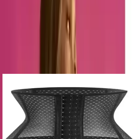
kullanışlılığı bir araya getiren bu ürün, bel bölgesinde anında 2
beden incelme sağlayan özel lateks kumaşıyla dikkat çeker. Uzun
süreli kullanımda bel şekillendirme özelliğiyle de öne çıkar.
Bu model, balenli yapısı sayesinde büzüşme ve kırışma gibi
sorunların önüne geçer. Çelik balenleri, daha dik duruş ve düzgün
bir görünüm sağlar. Ayrıca, elbise altında kullanılmadığında korsenin
büzüşmemesi ve formunu koruması garanti altına alınmıştır. Doğum
sonrası süreçte göbek, bel ve karın bölgelerini destekleyerek,
kullanıcısına konfor ve şekillendirme imkanı sunar.
Ayrıca Bakınız
Mistirik Askısız Latex Bel Eğitmeni Doğum Sonrası
Bel ve Karın Destekleyici
Mistirik'in askısız latex bel eğitmeni, doğum sonrası bel ve karın
bölgesini destekler, anında incelme sağlar, şık siyah tasarımıyla uzun
süreli kullanım sunar.
Doğum Sonrası Kullanım İçin Dr. Corset ve Mistirik
Korse Modellerinin Karşılaştırması