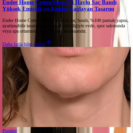
Ender Home CottonVerse 2'li Havlu Saç Bandı
Yüksek Emicilik ve Konfor Sağlayan Tasarım
Ender Home CottonVerse 2'li havlu saç bandı, %100 pamuk yapısı,
ayarlanabilir tasarımı ve yüksek emiciliğiyle evde, spor salonunda
veya spa ortamında ideal bir saç aksesuarıdır.
Daha fazla bilgi edinin
Popüler