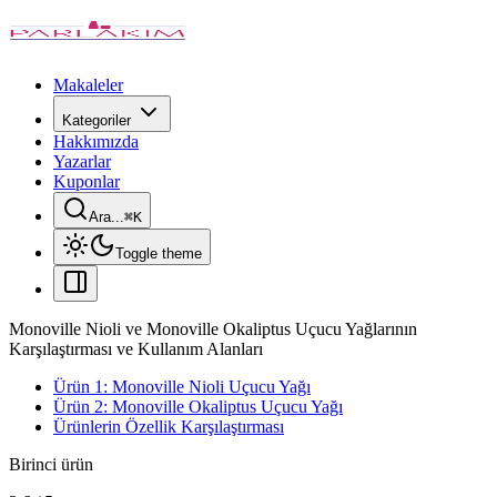
Makaleler
Kategoriler
Hakkımızda
Yazarlar
Kuponlar
Ara...
⌘
K
Toggle theme
Monoville Nioli ve Monoville Okaliptus Uçucu Yağlarının
Karşılaştırması ve Kullanım Alanları
Ürün 1: Monoville Nioli Uçucu Yağı
Ürün 2: Monoville Okaliptus Uçucu Yağı
Ürünlerin Özellik Karşılaştırması
Birinci ürün