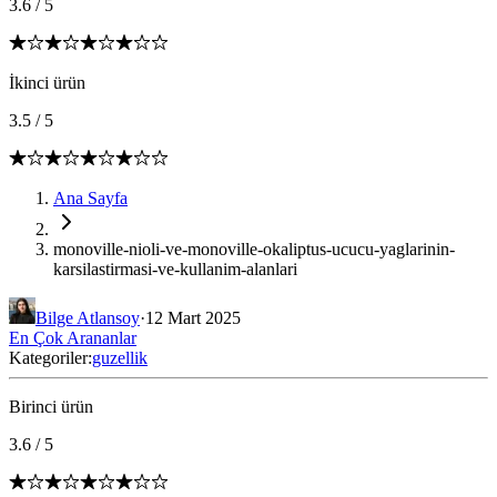
3.6
/
5
İkinci ürün
3.5
/
5
Ana Sayfa
monoville-nioli-ve-monoville-okaliptus-ucucu-yaglarinin-
karsilastirmasi-ve-kullanim-alanlari
Bilge Atlansoy
·
12 Mart 2025
En Çok Arananlar
Kategoriler:
guzellik
Birinci ürün
3.6
/
5