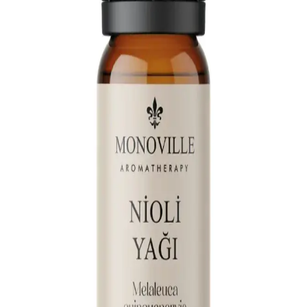
Arifoğlu'nun Biberiye ve Lavanta Yağları, saç ve cilt bakımında
farklı faydalar sunuyor. Bu karşılaştırmada her iki yağın özellikleri,
kullanım alanları ve kullanıcı yorumları detaylıca inceleniyor.
En İyi Uçucu Yağ Markaları ve Doğal Güzellik ile
Sağlık Rehberi
Sağlık ve güzellik alanında tercih edilen en iyi uçucu yağ
markalarını, kalite, safılık ve etik kaynak kriterleriyle keşfedin, doğal
çözümlerle güzelliğinize katkı sağlayın.
Bade Natural Uçucu Yağlarının Karşılaştırması:
Nioli ve Okaliptus Özellikleri ve Kullanım Alanları
İki popüler Bade Natural uçucu yağı olan Nioli ve Okaliptus'un
özellikleri, faydaları ve kullanıcı yorumlarıyla detaylı karşılaştırması.
Hangi ürün ihtiyaçlarınıza uygun, öğrenin.
Bade Natural Nioli ve EVVAHE Doğal Niaouli Yağı
Karşılaştırması: Özellikler ve Kullanım Alanları
Bu makale, Bade Natural Nioli ve EVVAHE Doğal Niaouli
Yağı'nın özelliklerini, faydalarını ve kullanıcı yorumlarını
karşılaştırarak en uygun doğal uçucu yağı seçmenize yardımcı olur.