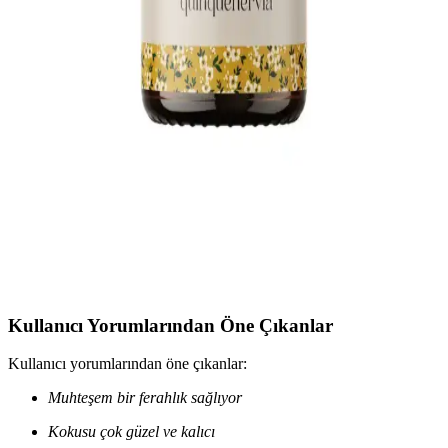
Flowy Oils Sardunya Yağı: Doğal ve Aromaterapiye
Uygun Ferahlatıcı Uçucu Yağ
Flowy Oils Sardunya Yağı, %100 doğal içerikleriyle cilt ve ruh
sağlığını destekleyen, ferahlatıcı kokusuyla aromaterapi ve günlük
bakımda tercih edilen yüksek kaliteli bir uçucu yağdır.
Monoville Nioli ve Portakal Uçucu Yağı
Karşılaştırması: Özellikler ve Kullanım Alanları
Monoville Nioli ve Portakal uçucu yağlarının özellikleri, kullanım
alanları ve kullanıcı yorumlarıyla detaylı analizi, doğru ürün seçimi
için rehberlik sağlar.
Kullanıcı Yorumlarından Öne Çıkanlar
Kullanıcı yorumlarından öne çıkanlar:
Muhteşem bir ferahlık sağlıyor
Kokusu çok güzel ve kalıcı