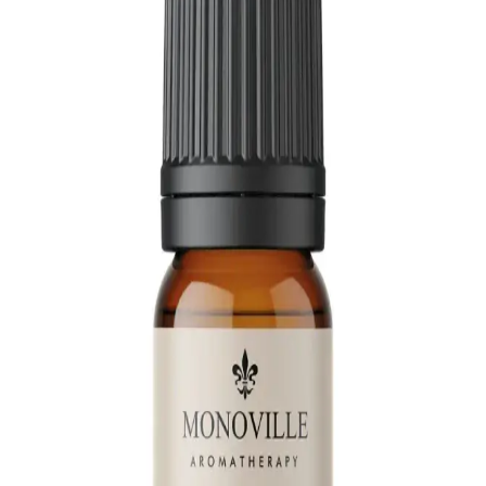
ve Güvenlik Önerileri
Nioli yağı, antiseptik ve solunum açıcı özellikleriyle bilinir ancak
bebeklerde kullanımı hassasiyet gerektirir. Doğrudan uygulama
önerilmez, seyreltilmeli ve uzman görüşü alınmalıdır.
Arifoğlu Biberiye Yağı ve Lavanta Yağı: Doğal
Uçucu Yağların Özellik ve Kullanım Karşılaştırması
Arifoğlu'nun Biberiye ve Lavanta Yağları, saç ve cilt bakımında
farklı faydalar sunuyor. Bu karşılaştırmada her iki yağın özellikleri,
kullanım alanları ve kullanıcı yorumları detaylıca inceleniyor.
En İyi Uçucu Yağ Markaları ve Doğal Güzellik ile
Sağlık Rehberi
Sağlık ve güzellik alanında tercih edilen en iyi uçucu yağ
markalarını, kalite, safılık ve etik kaynak kriterleriyle keşfedin, doğal
çözümlerle güzelliğinize katkı sağlayın.
Bade Natural Uçucu Yağlarının Karşılaştırması:
Nioli ve Okaliptus Özellikleri ve Kullanım Alanları