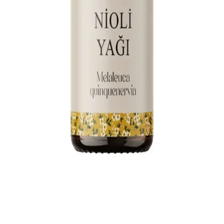
İki popüler Bade Natural uçucu yağı olan Nioli ve Okaliptus'un
özellikleri, faydaları ve kullanıcı yorumlarıyla detaylı karşılaştırması.
Hangi ürün ihtiyaçlarınıza uygun, öğrenin.
Bade Natural Nioli ve EVVAHE Doğal Niaouli Yağı
Karşılaştırması: Özellikler ve Kullanım Alanları
Bu makale, Bade Natural Nioli ve EVVAHE Doğal Niaouli
Yağı'nın özelliklerini, faydalarını ve kullanıcı yorumlarını
karşılaştırarak en uygun doğal uçucu yağı seçmenize yardımcı olur.
Flowy Oils Sardunya Yağı: Doğal ve Aromaterapiye
Uygun Ferahlatıcı Uçucu Yağ
Flowy Oils Sardunya Yağı, %100 doğal içerikleriyle cilt ve ruh
sağlığını destekleyen, ferahlatıcı kokusuyla aromaterapi ve günlük
bakımda tercih edilen yüksek kaliteli bir uçucu yağdır.
Monoville Nioli ve Portakal Uçucu Yağı
Karşılaştırması: Özellikler ve Kullanım Alanları
Monoville Nioli ve Portakal uçucu yağlarının özellikleri, kullanım
alanları ve kullanıcı yorumlarıyla detaylı analizi, doğru ürün seçimi