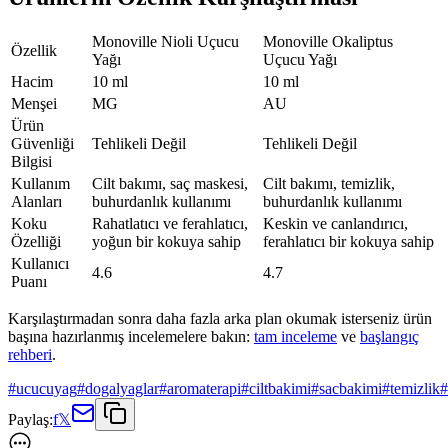
Monoville Nioli Uçucu
Monoville Okaliptus
Özellik
Yağı
Uçucu Yağı
Hacim
10 ml
10 ml
Menşei
MG
AU
Ürün
Güvenliği
Tehlikeli Değil
Tehlikeli Değil
Bilgisi
Kullanım
Cilt bakımı, saç maskesi,
Cilt bakımı, temizlik,
Alanları
buhurdanlık kullanımı
buhurdanlık kullanımı
Koku
Rahatlatıcı ve ferahlatıcı,
Keskin ve canlandırıcı,
Özelliği
yoğun bir kokuya sahip
ferahlatıcı bir kokuya sahip
Kullanıcı
4.6
4.7
Puanı
Karşılaştırmadan sonra daha fazla arka plan okumak isterseniz ürün
başına hazırlanmış incelemelere bakın:
tam inceleme
ve
başlangıç
rehberi
.
#
ucucuyag
#
dogalyaglar
#
aromaterapi
#
ciltbakimi
#
sacbakimi
#
temizlik
#
Paylaş:
f
𝕏