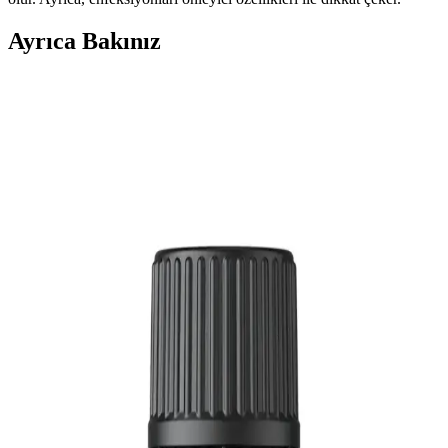
Ayrıca Bakınız
Bade Natural Limon Otu Koruyucu Vücut Spreyi
100 ml - Doğal ve Etkili Cilt Koruması
Bade Natural Limon Otu Koruyucu Vücut Spreyi, doğal uçucu
yağlarla formüle edilerek cildi dış etkenlere karşı korur, ferahlatır ve
nemlendirir. 100 ml pratik ambalajıyla her ortamda kullanıma
uygundur.
Nioli Yağı Bebeklerde Kullanımı: Faydalar, Riskler
ve Güvenlik Önerileri
Nioli yağı, antiseptik ve solunum açıcı özellikleriyle bilinir ancak
bebeklerde kullanımı hassasiyet gerektirir. Doğrudan uygulama
önerilmez, seyreltilmeli ve uzman görüşü alınmalıdır.
Arifoğlu Biberiye Yağı ve Lavanta Yağı: Doğal
Uçucu Yağların Özellik ve Kullanım Karşılaştırması