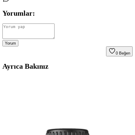
Yorumlar:
Yorum
0
Beğen
Ayrıca Bakınız
Bade Natural Limon Otu Koruyucu Vücut Spreyi
100 ml - Doğal ve Etkili Cilt Koruması
Bade Natural Limon Otu Koruyucu Vücut Spreyi, doğal uçucu
yağlarla formüle edilerek cildi dış etkenlere karşı korur, ferahlatır ve
nemlendirir. 100 ml pratik ambalajıyla her ortamda kullanıma
uygundur.
Nioli Yağı Bebeklerde Kullanımı: Faydalar, Riskler