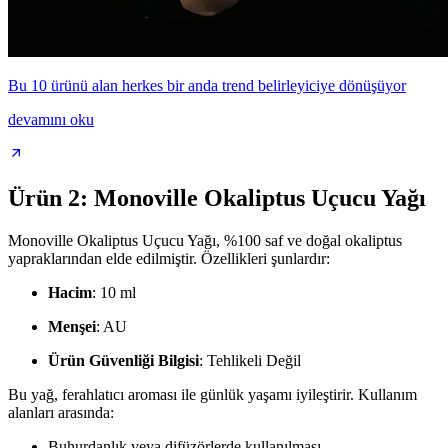
Bu 10 ürünü alan herkes bir anda trend belirleyiciye dönüşüyor
devamını oku
Ürün 2: Monoville Okaliptus Uçucu Yağı
Monoville Okaliptus Uçucu Yağı, %100 saf ve doğal okaliptus
yapraklarından elde edilmiştir. Özellikleri şunlardır:
Hacim
: 10 ml
Menşei
: AU
Ürün Güvenliği Bilgisi
: Tehlikeli Değil
Bu yağ, ferahlatıcı aroması ile günlük yaşamı iyileştirir. Kullanım
alanları arasında:
Buhurdanlık veya difüzörlerde kullanılması