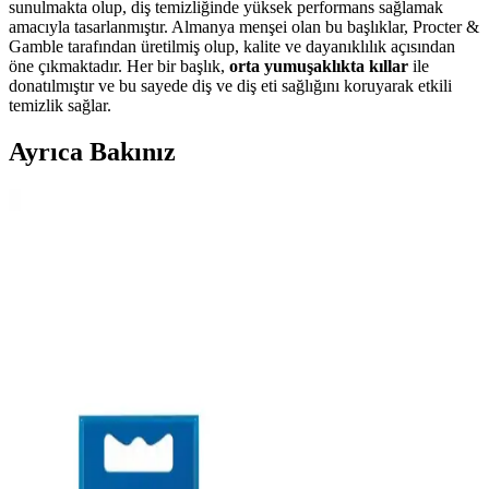
sunulmakta olup, diş temizliğinde yüksek performans sağlamak
amacıyla tasarlanmıştır. Almanya menşei olan bu başlıklar, Procter &
Gamble tarafından üretilmiş olup, kalite ve dayanıklılık açısından
öne çıkmaktadır. Her bir başlık,
orta yumuşaklıkta kıllar
ile
donatılmıştır ve bu sayede diş ve diş eti sağlığını koruyarak etkili
temizlik sağlar.
Ayrıca Bakınız
Farmasi Eurofresh Misvaklı Beyazlatıcı Diş
Macunu: Doğal ve Etkili Ağız Bakımı Çözümü
Farmasi Eurofresh Misvaklı Beyazlatıcı Diş Macunu, doğal
içeriklerle dişleri beyazlatırken diş etlerini güçlendirir, günlük
kullanımda ağız hijyenini sağlar ve lekeleri azaltır.
Kyver 3D White 4’lü Oral-B Uyumlu Dış Fırça
Başlığı İnceleme ve Kullanıcı Deneyimleri
Kyver’in 3D White 4’lü Oral-B uyumlu fırça başlığı, nazik temizlik
ve beyazlatma özellikleriyle öne çıkar. Kullanıcı deneyimleri ve
performans detaylarıyla, diş sağlığına katkı sağlayan bu ürün