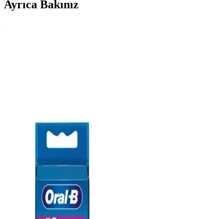
Ayrıca Bakınız
Farmasi Eurofresh Misvaklı Beyazlatıcı Diş
Macunu: Doğal ve Etkili Ağız Bakımı Çözümü
Farmasi Eurofresh Misvaklı Beyazlatıcı Diş Macunu, doğal
içeriklerle dişleri beyazlatırken diş etlerini güçlendirir, günlük
kullanımda ağız hijyenini sağlar ve lekeleri azaltır.
Kyver 3D White 4’lü Oral-B Uyumlu Dış Fırça
Başlığı İnceleme ve Kullanıcı Deneyimleri
Kyver’in 3D White 4’lü Oral-B uyumlu fırça başlığı, nazik temizlik
ve beyazlatma özellikleriyle öne çıkar. Kullanıcı deneyimleri ve
performans detaylarıyla, diş sağlığına katkı sağlayan bu ürün
hakkında bilmeniz gerekenler.
Qartz Diş Temizleme ve Beyazlatma Pastası: Etkili
ve Güvenli Diş Bakım Ürünü
Qartz diş temizleme ve beyazlatma pastası, leke ve tartar sorunlarını
hedefleyen, kontrollü ve etkili temizlik sağlayan Türkiye menşeli bir