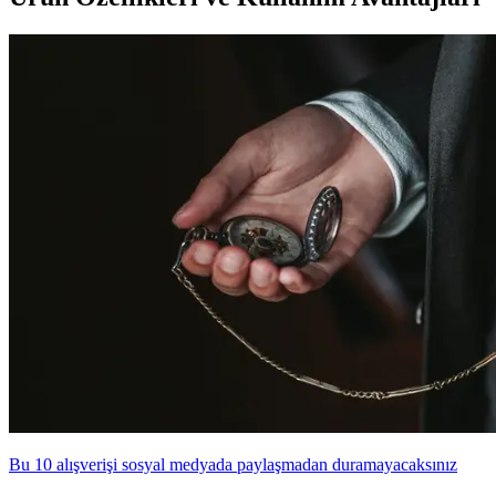
Bu 10 alışverişi sosyal medyada paylaşmadan duramayacaksınız