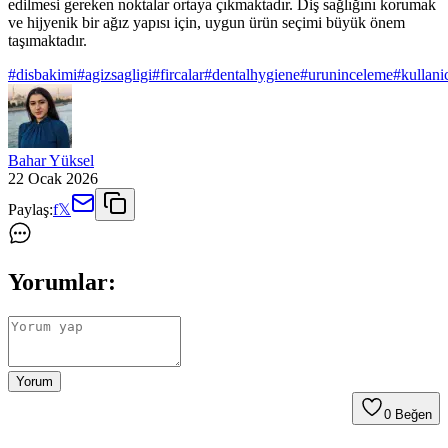
edilmesi gereken noktalar ortaya çıkmaktadır. Diş sağlığını korumak
ve hijyenik bir ağız yapısı için, uygun ürün seçimi büyük önem
taşımaktadır.
#
disbakimi
#
agizsagligi
#
fircalar
#
dentalhygiene
#
uruninceleme
#
kullani
Bahar Yüksel
22 Ocak 2026
Paylaş:
f
𝕏
Yorumlar:
Yorum
0
Beğen