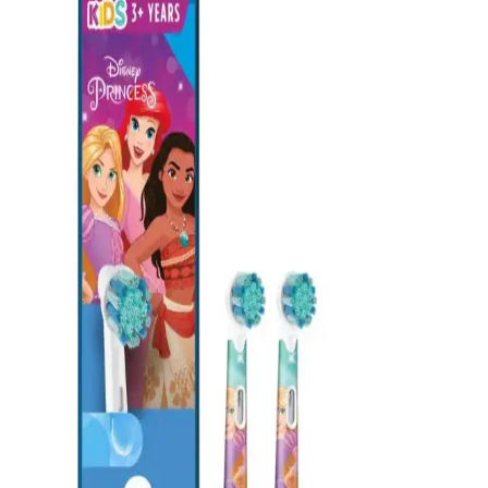
ürün. Güçlü formülüyle dişleri nazikçe temizler ve doğal parlaklığı
geri kazandırır.
Magic Kit Diş Temizleme Kiti: Doğal ve Etkili Diş
Temizliği Çözümü
Magic Kit diş temizleme kiti, bitkisel içeriklerle formüle edilmiş,
dişlerdeki lekeleri gideren ve doğal yapıya zarar vermeden temizlik
sağlayan pratik bir ürün. Kullanımı kolay ve güvenilir.
Türkiye Menşeli Mikro Partiküllü Diş Macunu ile
Güzel ve Sağlıklı Gülüşler
Türkiye menşeli mikro partiküllü diş macunu, nazik temizliği ve
beyazlatma özellikleriyle diş sağlığını destekler, nefes ferahlığı sağlar
ve hassas dişlere uygun kullanım sunar.
CREST 3D Whitestrips Profesyonel Etkiler:
Güvenilir ve Pratik Diş Beyazlatma Çözümü
CREST 3D Whitestrips Profesyonel Etkiler, kolay uygulanabilirliği
ve etkili sonuçlarıyla diş beyazlatmada yeni bir standart sunar.
Düzenli kullanımda gözle görülür farklar sağlar.