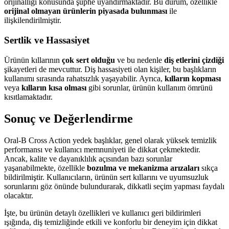
orijinalliği konusunda şüphe uyandırmaktadır. Bu durum, özellikle
orijinal olmayan ürünlerin piyasada bulunması
ile
ilişkilendirilmiştir.
Sertlik ve Hassasiyet
Ürünün kıllarının
çok sert olduğu
ve bu nedenle
diş etlerini çizdiği
şikayetleri de mevcuttur. Diş hassasiyeti olan kişiler, bu başlıkların
kullanımı sırasında rahatsızlık yaşayabilir. Ayrıca,
kılların kopması
veya
kılların kısa olması
gibi sorunlar, ürünün kullanım ömrünü
kısıtlamaktadır.
Sonuç ve Değerlendirme
Oral-B Cross Action yedek başlıklar, genel olarak yüksek temizlik
performansı ve kullanıcı memnuniyeti ile dikkat çekmektedir.
Ancak, kalite ve dayanıklılık açısından bazı sorunlar
yaşanabilmekte, özellikle
bozulma ve mekanizma arızaları
sıkça
bildirilmiştir. Kullanıcıların, ürünün sert kıllarını ve uyumsuzluk
sorunlarını göz önünde bulundurarak, dikkatli seçim yapması faydalı
olacaktır.
İşte, bu ürünün detaylı özellikleri ve kullanıcı geri bildirimleri
ışığında, diş temizliğinde etkili ve konforlu bir deneyim için dikkat