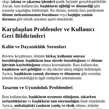
olup,
takma ve çıkarma işlemleri
pratik biçimde gerçekleştirilebilir.
Ancak, bazı kullanıcılar,
başlıkların eğildiği ve dönmediği
gibi
sorunlar yaşadığını bildirmiştir. Bu durum, ürünün bazı partilerinde
dönme mekanizmasının bozulması
veya
başlığın yamuk
durması
gibi teknik arızalara işaret etmektedir.
Karşılaşılan Problemler ve Kullanıcı
Geri Bildirimleri
Kalite ve Dayanıklılık Sorunları
Review keyphrases, ürünün
birkaç kullanım sonrası
bozulduğunu
,
başlıkların kısa sürede bozulduğunu
ve
dönme
işlevinin kaybolduğunu
ortaya koymaktadır. Bazı kullanıcılar,
başlıkların sert geldiğini
ve diş etlerini tahriş ettiğini belirtmiştir.
Ayrıca,
başlıkların yamuk durması ve dönmeme
gibi sorunlar,
ürünün dayanıklılığıyla ilgili endişeleri artırmaktadır.
Tasarım ve Uyumluluk Problemleri
Bazı kullanıcılar,
başlıkların uyumsuz olduğunu
,
takarken
zorlandıklarını
ve
başlıkların tam oturmadığını
ifade etmektedir.
Ayrıca,
ambalajdaki yazıların yanlış ve eksik
olması, ürünün