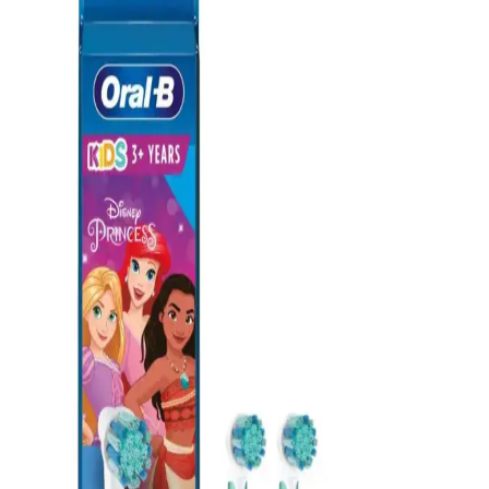
hakkında bilmeniz gerekenler.
Qartz Diş Temizleme ve Beyazlatma Pastası: Etkili
ve Güvenli Diş Bakım Ürünü
Qartz diş temizleme ve beyazlatma pastası, leke ve tartar sorunlarını
hedefleyen, kontrollü ve etkili temizlik sağlayan Türkiye menşeli bir
ürün. Güçlü formülüyle dişleri nazikçe temizler ve doğal parlaklığı
geri kazandırır.
Magic Kit Diş Temizleme Kiti: Doğal ve Etkili Diş
Temizliği Çözümü
Magic Kit diş temizleme kiti, bitkisel içeriklerle formüle edilmiş,
dişlerdeki lekeleri gideren ve doğal yapıya zarar vermeden temizlik
sağlayan pratik bir ürün. Kullanımı kolay ve güvenilir.
Türkiye Menşeli Mikro Partiküllü Diş Macunu ile
Güzel ve Sağlıklı Gülüşler
Türkiye menşeli mikro partiküllü diş macunu, nazik temizliği ve
beyazlatma özellikleriyle diş sağlığını destekler, nefes ferahlığı sağlar
ve hassas dişlere uygun kullanım sunar.