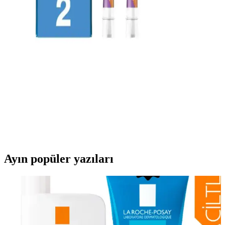
Oral-B iO Ultimate Clean Siyah Diş Fırçası Yedek
Başlığı İncelemesi ve Kullanım Rehberi
Oral-B iO Ultimate Clean Siyah Diş Fırçası Yedek Başlığı, yüksek
performanslı ve estetik tasarımıyla ağız sağlığını koruyan dayanıklı
ve uyumlu diş bakım ürünüdür.
Oral-B Çocuklar İçin Yedek Başlık Extra Yumuşak
Prenses Temasıyla Güvenli Diş Temizliği
Oral-B'in çocuklar için tasarladığı yumuşak ve prenses temalı yedek
diş fırçası başlığı, hassas dişlere uygun, hijyenik ve kolay kullanım
sağlar, çocukların ağız sağlığını korumada etkili bir çözümdür.
Ayın popüler yazıları