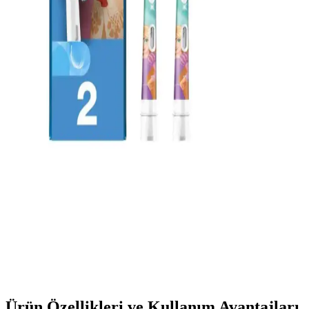
CREST 3D Whitestrips Profesyonel Etkiler:
Güvenilir ve Pratik Diş Beyazlatma Çözümü
CREST 3D Whitestrips Profesyonel Etkiler, kolay uygulanabilirliği
ve etkili sonuçlarıyla diş beyazlatmada yeni bir standart sunar.
Düzenli kullanımda gözle görülür farklar sağlar.
Oral-B iO Ultimate Clean Siyah Diş Fırçası Yedek
Başlığı İncelemesi ve Kullanım Rehberi
Oral-B iO Ultimate Clean Siyah Diş Fırçası Yedek Başlığı, yüksek
performanslı ve estetik tasarımıyla ağız sağlığını koruyan dayanıklı
ve uyumlu diş bakım ürünüdür.
Oral-B Çocuklar İçin Yedek Başlık Extra Yumuşak
Prenses Temasıyla Güvenli Diş Temizliği
Oral-B'in çocuklar için tasarladığı yumuşak ve prenses temalı yedek
diş fırçası başlığı, hassas dişlere uygun, hijyenik ve kolay kullanım
sağlar, çocukların ağız sağlığını korumada etkili bir çözümdür.
Ürün Özellikleri ve Kullanım Avantajları