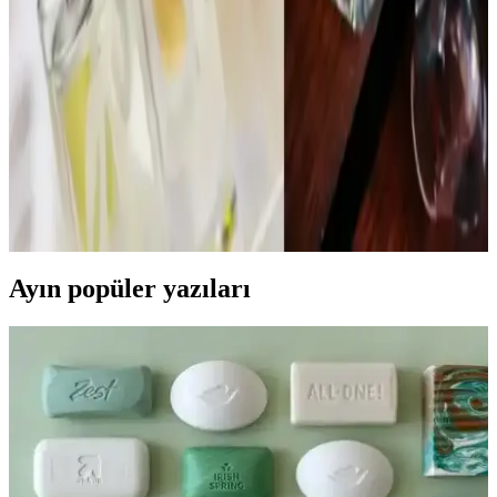
kokularıyla nostalji ve vintage parfüm meraklıları için değerli bir
koleksiyon sunar. Set, dönemin gençlik kültürünü yansıtan çeşitli
kokular içerir.
İnsanları Duraklatan ve Övgü Alan Parfümler:
Kalıcılık ve Uyumun Önemi
Reddit kullanıcılarının deneyimlerine göre, Chanel Coco
Mademoiselle ve Glossier You gibi parfümler kalıcılık ve
uyumlarıyla sıkça iltifat alıyor. Parfüm seçerken vücut kokusuyla
uyum ve mevsim dikkate alınmalı.
Ayın popüler yazıları