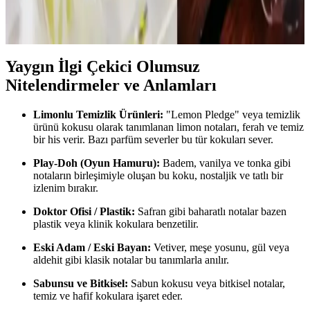
Mademoiselle ve Glossier You gibi parfümler kalıcılık ve
uyumlarıyla sıkça iltifat alıyor. Parfüm seçerken vücut kokusuyla
uyum ve mevsim dikkate alınmalı.
Yaygın İlgi Çekici Olumsuz
Nitelendirmeler ve Anlamları
Limonlu Temizlik Ürünleri:
"Lemon Pledge" veya temizlik
ürünü kokusu olarak tanımlanan limon notaları, ferah ve temiz
bir his verir. Bazı parfüm severler bu tür kokuları sever.
Play-Doh (Oyun Hamuru):
Badem, vanilya ve tonka gibi
notaların birleşimiyle oluşan bu koku, nostaljik ve tatlı bir
izlenim bırakır.
Doktor Ofisi / Plastik:
Safran gibi baharatlı notalar bazen
plastik veya klinik kokulara benzetilir.
Eski Adam / Eski Bayan:
Vetiver, meşe yosunu, gül veya
aldehit gibi klasik notalar bu tanımlarla anılır.
Sabunsu ve Bitkisel:
Sabun kokusu veya bitkisel notalar,
temiz ve hafif kokulara işaret eder.