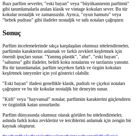
Bazı parfüm severler, "eski bayan" veya "büyükannenin parfümü"
gibi tanımlamalarla anılan klasik ve vintage kokuları sever. Bu tür
kokular nostaljik ve zamansızdır. Ayrıca, "oyun hamuru" veya
"bebek pudrası" gibi ifadeler nostaljik ve tatlı notaları çağrıştırır.
Sonuç
Parfüm incelemelerinde sıkça karşılaşılan olumsuz nitelendirmeler,
parfümün karakterini anlamak ve farklı zevkleri keşfetmek için
önemli ipuçları sunar. "Yanmış plastik", "ahır", "eski bayan",
"sabunsu" gibi ifadeler, belirli koku notalarını ve tarzlarını yansıtır.
Bu tür tanımlamalar, parfüm seçerken farklı ve özgün kokuları
keşfetmek isteyenler için yol gösterici olabilir.
"Eski bayan" ifadesi genellikle klasik, pudralı ve çiçeksi notaları
çağrıştırır ve bu tür kokular nostaljik bir deneyim sunar.
"Kirli" veya "hayvansal" notalar, parfümün karakterini güçlendiren
ve özgünlük katan unsurlardır.
Parfüm dünyasında olumsuz olarak görülen bu nitelendirmeler,
aslında farklı koku zevklerini ve tercihlerini anlamak için zengin bir
kaynak oluşturur.