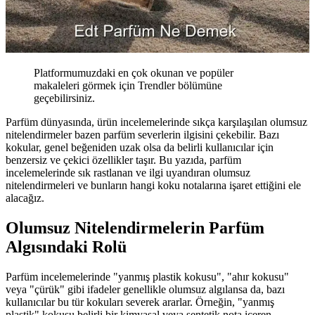
Platformumuzdaki en çok okunan ve popüler
makaleleri görmek için Trendler bölümüne
geçebilirsiniz.
Parfüm dünyasında, ürün incelemelerinde sıkça karşılaşılan olumsuz
nitelendirmeler bazen parfüm severlerin ilgisini çekebilir. Bazı
kokular, genel beğeniden uzak olsa da belirli kullanıcılar için
benzersiz ve çekici özellikler taşır. Bu yazıda, parfüm
incelemelerinde sık rastlanan ve ilgi uyandıran olumsuz
nitelendirmeleri ve bunların hangi koku notalarına işaret ettiğini ele
alacağız.
Olumsuz Nitelendirmelerin Parfüm
Algısındaki Rolü
Parfüm incelemelerinde "yanmış plastik kokusu", "ahır kokusu"
veya "çürük" gibi ifadeler genellikle olumsuz algılansa da, bazı
kullanıcılar bu tür kokuları severek ararlar. Örneğin, "yanmış
plastik" kokusu belirli bir kimyasal veya sentetik nota içeren