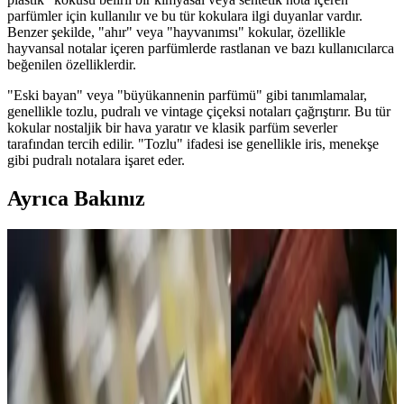
parfümler için kullanılır ve bu tür kokulara ilgi duyanlar vardır.
Benzer şekilde, "ahır" veya "hayvanımsı" kokular, özellikle
hayvansal notalar içeren parfümlerde rastlanan ve bazı kullanıcılarca
beğenilen özelliklerdir.
"Eski bayan" veya "büyükannenin parfümü" gibi tanımlamalar,
genellikle tozlu, pudralı ve vintage çiçeksi notaları çağrıştırır. Bu tür
kokular nostaljik bir hava yaratır ve klasik parfüm severler
tarafından tercih edilir. "Tozlu" ifadesi ise genellikle iris, menekşe
gibi pudralı notalara işaret eder.
Ayrıca Bakınız
Calvin Klein Contradiction Edp 100 Ml Kadın
Parfümü: Modern ve Kalıcı Çiçeksi Odunsu Koku
Calvin Klein'in Contradiction Edp 100 Ml kadın parfümü, ferah ve
odunsu notalarıyla gün boyu kalıcı, çok yönlü ve şık bir koku sunar,
günlük ve özel kullanımlar için ideal bir tercihtir.
ATTAR ESANS Zümrüt Esansı Doğal Hafif Parfüm
Roll-on 3ml Türkiye Menşei