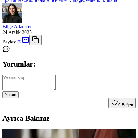
#
parfum
#
koku
#
notalar
#
inceleme
#
vintage
#
sentetik
#
kullanici
Bilge Atlansoy
24 Aralık 2025
Paylaş:
f
𝕏
Yorumlar:
Yorum
0
Beğen
Ayrıca Bakınız
Calvin Klein Contradiction Edp 100 Ml Kadın