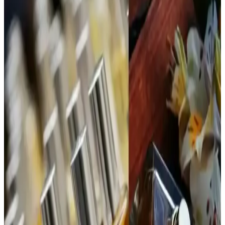
Parfümü: Modern ve Kalıcı Çiçeksi Odunsu Koku
Calvin Klein'in Contradiction Edp 100 Ml kadın parfümü, ferah ve
odunsu notalarıyla gün boyu kalıcı, çok yönlü ve şık bir koku sunar,
günlük ve özel kullanımlar için ideal bir tercihtir.
ATTAR ESANS Zümrüt Esansı Doğal Hafif Parfüm
Roll-on 3ml Türkiye Menşei
ATTAR ESANS Zümrüt Esansı, doğal içerikli, hafif ve ferahlatıcı
roll-on parfüm, taşınabilir ve kullanımı kolay, uzun ömürlü, Türkiye
menşei, hassas ciltlere uygun, günlük kullanım için ideal.
Bargello 384 Kadın Parfüm: Aromatik ve Ferah
Koku ile Günlük Şıklık
Bargello 384 Kadın Parfüm, 50 ml'lik şişesiyle uzun süre kalıcılık
sağlayan, ferah ve hafif aromatik yapısıyla günlük kullanım için
ideal bir seçenektir.
Jean Paul Gaultier La Belle Paradise Garden
Parfümü: Koku Profili ve Kullanıcı Yorumları