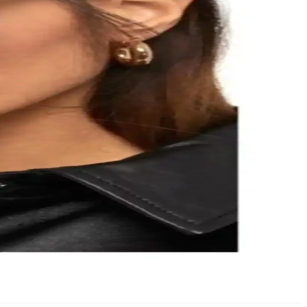
um sağlar.
yan ideal aksesuar.
n yollarını anlatıyoruz.
uygun fiyat seçenekleriyle kendinizi ifade edin.
ve bakım önerileriyle uzun ömürlü kullanım sağlar.
ygun tasarımıyla dikkat çeker.