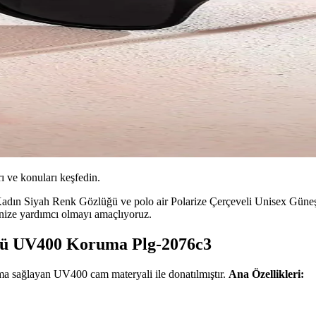
ı ve konuları keşfedin.
Kadın Siyah Renk Gözlüğü ve polo air Polarize Çerçeveli Unisex Güneş 
nize yardımcı olmayı amaçlıyoruz.
üğü UV400 Koruma Plg-2076c3
ma sağlayan UV400 cam materyali ile donatılmıştır.
Ana Özellikleri: