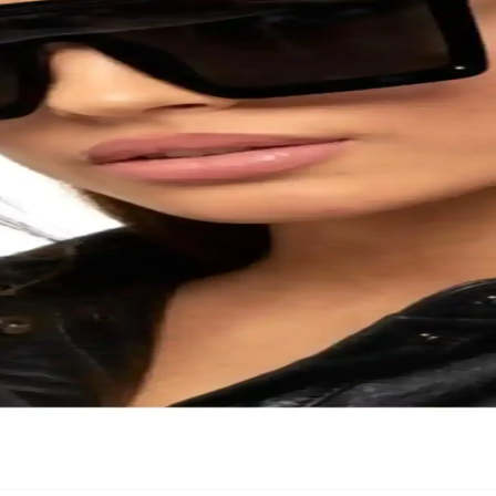
ü Rehberi
raya getirerek yüz hatlarını vurgular, UV koruma sağlar ve her tarzla uy
 Şık Buluşması
daya uygun tasarımı ve çeşitli özellikleriyle, özgün tarzınızı tamamla
 Modelleri ve Seçim Rehberi
er ve fiyat seçenekleriyle tarzınızı yansıtarak göz sağlığınızı korumanı
 Fonksiyonellik Bir Arada
ık ve sağlık bir arada sunar. Farklı yüz şekillerine uygun tasarımlar ve 
iğin Buluştuğu Seçenekler
l ve fonksiyonun mükemmel birleşimini sunar. Yüz tipine uygun seçimler 
k Siyah Modern ve Şık Tasarım
yla günlük kullanımda hem şıklık hem fonksiyon sağlar, geniş yüzlere u