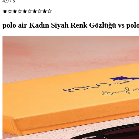
4.9
/
5
polo air Kadın Siyah Renk Gözlüğü vs pol