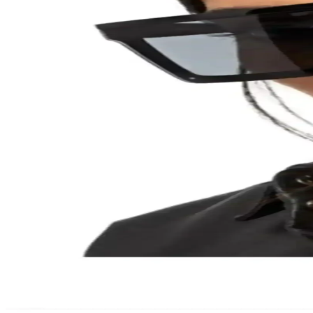
Kadınlar İçin Şık ve Kullanışlı Küçük Güneş Gözlüğ
Kadınlar için küçük güneş gözlükleri, estetik ve fonksiyonelliği bir a
Leopar Desenli Güneş Gözlüğü: Moda ve Korumanın
Leopar desenli güneş gözlüğü, hem şıklık hem de UV koruma sağlar. Mo
Kadınlar İçin En Şık ve Fonksiyonel Ray-Ban Gözlük
Kadınlar için ideal Ray-Ban gözlük modelleri, yüz şekline uygun seçiml
Ray-Ban Gözlük Modelleri ve Stil Çeşitleri: Moda ve
Ray-Ban gözlükleri, ikonik modelleri ve fonksiyonel özellikleriyle şıkl
Ray-Ban Gözlükleri: Modanın İkonu ve Fonksiyonell
Ray-Ban gözlükleri, ikonik modelleri ve dayanıklı tasarımlarıyla sti
ONNObutik Unisex Kare Güneş Gözlüğü Major Büyü
Bu unisex kare güneş gözlüğü, hafif yapısı ve yüksek kaliteli camları