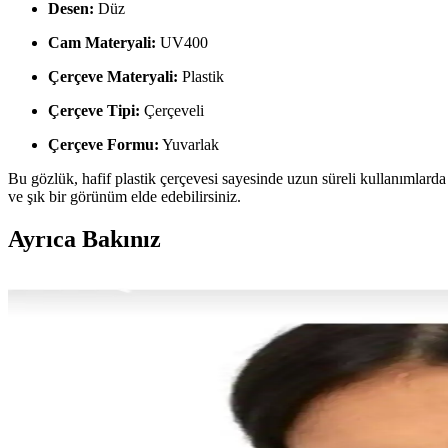
Desen:
Düz
Cam Materyali:
UV400
Çerçeve Materyali:
Plastik
Çerçeve Tipi:
Çerçeveli
Çerçeve Formu:
Yuvarlak
Bu gözlük, hafif plastik çerçevesi sayesinde uzun süreli kullanımlarda 
ve şık bir görünüm elde edebilirsiniz.
Ayrıca Bakınız
2025'te Gözlerinizi Koruyup Tarzınızı Yansıtmanın 5 
2025 güneş gözlüğü trendleri ve UV koruma rehberiyle hem sağlığınız
Erkekler İçin Kare Güneş Gözlüğü Seçimi ve Trend M
Erkekler için kare güneş gözlükleri, stil ve fonksiyonelliği bir arada 