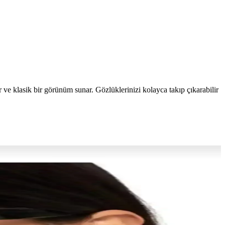
r ve klasik bir görünüm sunar. Gözlüklerinizi kolayca takıp çıkarabilir
eş gözlüğü seçimi, sadece gözlerin
kendinizi daha özgüvenli hissedin.