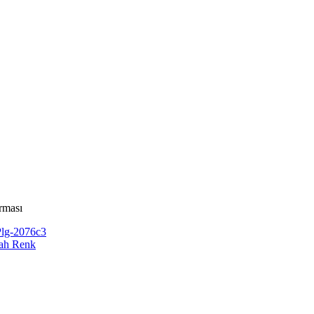
rması
Plg-2076c3
yah Renk