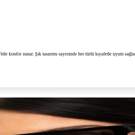
bile konfor sunar. Şık tasarımı sayesinde her türlü kıyafetle uyum sağla
Sırrı
ı hem stilinizi koruyun. Hemen keşfedin! synopsis":"2025 yılında gün
odelleri Hakkında Bilgiler
sunar. Yüz şekline uygun seçimler, kaliteli malzeme ve trend modellerle 