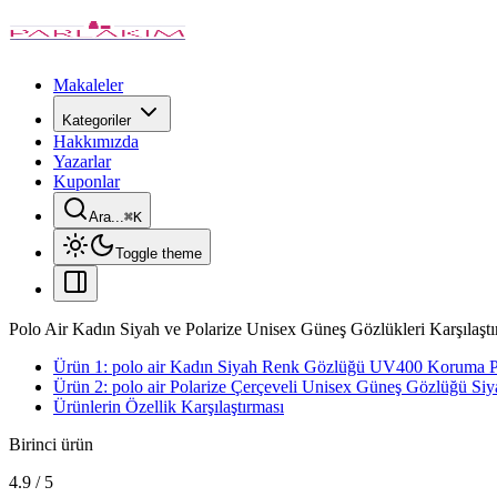
Makaleler
Kategoriler
Hakkımızda
Yazarlar
Kuponlar
Ara...
⌘
K
Toggle theme
Polo Air Kadın Siyah ve Polarize Unisex Güneş Gözlükleri Karşılaştı
Ürün 1: polo air Kadın Siyah Renk Gözlüğü UV400 Koruma 
Ürün 2: polo air Polarize Çerçeveli Unisex Güneş Gözlüğü Si
Ürünlerin Özellik Karşılaştırması
Birinci ürün
4.9
/
5