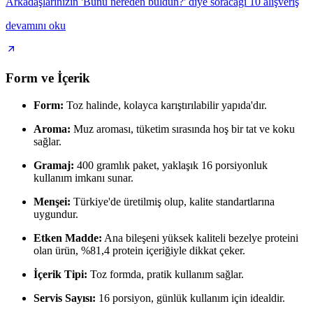
Arkadaşlarınızın 'Bunu nereden buldun?' diye soracağı 10 alışveriş
devamını oku
Form ve İçerik
Form:
Toz halinde, kolayca karıştırılabilir yapıda'dır.
Aroma:
Muz aroması, tüketim sırasında hoş bir tat ve koku
sağlar.
Gramaj:
400 gramlık paket, yaklaşık 16 porsiyonluk
kullanım imkanı sunar.
Menşei:
Türkiye'de üretilmiş olup, kalite standartlarına
uygundur.
Etken Madde:
Ana bileşeni yüksek kaliteli bezelye proteini
olan ürün, %81,4 protein içeriğiyle dikkat çeker.
İçerik Tipi:
Toz formda, pratik kullanım sağlar.
Servis Sayısı:
16 porsiyon, günlük kullanım için idealdir.