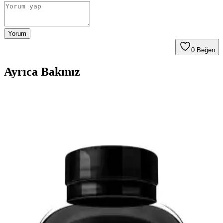
Yorum
0
Beğen
Ayrıca Bakınız
Norwegian Health Omega 3 60 Kapsül: Yüksek
DHA İçeriği ile Sağlıklı Yaşamın Anahtarı
Norwegian Health Omega 3, aromasız ve kolay yutulan yapısıyla,
yüksek kaliteli balık yağı içerir. Kalp, beyin ve göz sağlığını
destekler, uzun vadeli kullanımda fayda sağlar.
Agarta Doğal Çocuk Diş Macunu: Güvenli ve
Eğlenceli Diş Bakımı İçin Uygun Ürün
Agarta çocuk diş macunu, doğal içerikleriyle güvenli ve etkili diş
bakımı sağlar. Çocukların ilgisini çeken ferah aromasıyla diş
fırçalama alışkanlığını eğlenceli hale getirir.