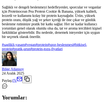
Sağlıklı ve dengeli beslenmeyi hedefleyenler, sporcular ve veganlar
için Proteinocean Pea Proteın Cookie & Banana, yüksek kaliteli,
lezzetli ve kullanımı kolay bir protein kaynağıdır. Ürün, yüksek
protein oranı, düşük yağ ve şeker içeriği ile öne çıkar ve günlük
beslenme rutininize pratik bir katkı sağlar. Her ne kadar kullanıcı
yorumları genel olarak olumlu olsa da, tat ve aroma tercihleri kişisel
farklılıklar gösterebilir. Bu nedenle, denemek isteyenler için uygun
bir seçenek olarak önerilir.
#
saglikli-yasam
#
vegan
#
protein
#
spor-beslenmesi
#
bitkisel-
protein
#
pratik-urun
#
protein-tozu-fiyatlari
Bilge Atlansoy
24 Aralık 2025
Paylaş:
f
𝕏
Yorumlar: