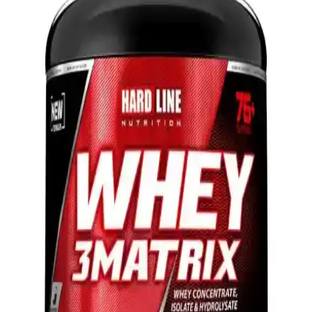
fırçalama alışkanlığını eğlenceli hale getirir.
Hardline Nutrition Whey 3 Matrıx Çilek 2300 Gr:
Yüksek Proteinli Sporcu Takviyesi
Yüksek kaliteli, düşük yağlı ve karbonhidratlı whey protein tozu,
kas gelişimini hızlandırır, kolay emilir ve lezzetli çilek aromasıyla
sporcuların favorisi olur.
Eyüp Sabri Tuncer Doğal Zencefil Özlü Diş
Macunu: Hassas Dişler ve Diş Eti İçin Doğal Bakım
Ürünü
Doğal içeriklerle formüle edilen bu diş macunu, hassas dişlere ve diş
eti sorunlarına karşı etkili olup, ferahlatıcı ve sağlıklı bir ağız bakımı
sunar.
Dynamic Nutrition BCAA+ Glutamine ve Kreatin
Monohidrat Karşılaştırması
Bu makalede, Dynamic Nutrition BCAA+ Glutamine ve Kreatin
Monohidrat ürünleri detaylı karşılaştırılarak içerik, kullanım ve
kullanıcı deneyimleri analiz edildi.