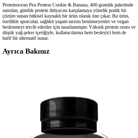
Proteinocean Pea Proteın Cookie & Banana, 400 gramlık paketinde
sunulan, günlük protein ihtiyacını karşılamaya yönelik pratik bir
çözüm sunan bitkisel kaynaklı bir ürün olarak öne çıkar. Bu ürün,
özellikle sporcular, sağlıklı yaşam tarzını benimseyenler ve vegan
beslenmeyi tercih edenler için tasarlanmıştır. Yüksek protein oranı ve
düşük yağ-şeker içeriğiyle, kullanıcılarına hem besleyici hem de
hafif bir alternatif sunar.
Ayrıca Bakınız
Norwegian Health Omega 3 60 Kapsül: Yüksek
DHA İçeriği ile Sağlıklı Yaşamın Anahtarı
Norwegian Health Omega 3, aromasız ve kolay yutulan yapısıyla,
yüksek kaliteli balık yağı içerir. Kalp, beyin ve göz sağlığını
destekler, uzun vadeli kullanımda fayda sağlar.
Agarta Doğal Çocuk Diş Macunu: Güvenli ve
Eğlenceli Diş Bakımı İçin Uygun Ürün
Agarta çocuk diş macunu, doğal içerikleriyle güvenli ve etkili diş
bakımı sağlar. Çocukların ilgisini çeken ferah aromasıyla diş