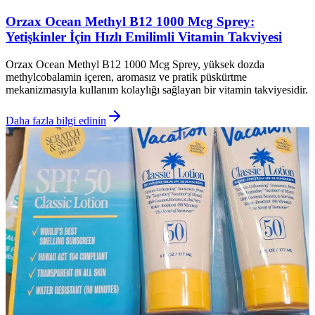
Orzax Ocean Methyl B12 1000 Mcg Sprey:
Yetişkinler İçin Hızlı Emilimli Vitamin Takviyesi
Orzax Ocean Methyl B12 1000 Mcg Sprey, yüksek dozda
methylcobalamin içeren, aromasız ve pratik püskürtme
mekanizmasıyla kullanım kolaylığı sağlayan bir vitamin takviyesidir.
Daha fazla bilgi edinin