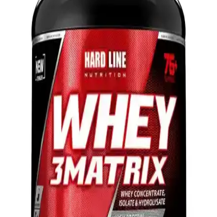
Hardline Nutrition Whey 3 Matrıx Çilek 2300 Gr:
Yüksek Proteinli Sporcu Takviyesi
Yüksek kaliteli, düşük yağlı ve karbonhidratlı whey protein tozu,
kas gelişimini hızlandırır, kolay emilir ve lezzetli çilek aromasıyla
sporcuların favorisi olur.
Eyüp Sabri Tuncer Doğal Zencefil Özlü Diş
Macunu: Hassas Dişler ve Diş Eti İçin Doğal Bakım
Ürünü
Doğal içeriklerle formüle edilen bu diş macunu, hassas dişlere ve diş
eti sorunlarına karşı etkili olup, ferahlatıcı ve sağlıklı bir ağız bakımı
sunar.
Dynamic Nutrition BCAA+ Glutamine ve Kreatin
Monohidrat Karşılaştırması
Bu makalede, Dynamic Nutrition BCAA+ Glutamine ve Kreatin
Monohidrat ürünleri detaylı karşılaştırılarak içerik, kullanım ve
kullanıcı deneyimleri analiz edildi.