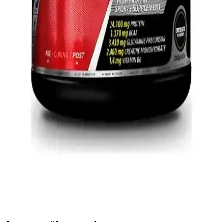
TRN Life Çok Fonksiyonlu Masaj Yastığı ile
Kaslarınızı Rahatlatın ve Stresi Azaltın
TRN Life Masaj Yastığı, ısıtmalı ve ovmalı özellikleriyle vücut
kıvrımlarına uyum sağlayarak kasları gevşetir, ağrıları hafifletir ve
rahatlama sağlar. Çok fonksiyonlu tasarımıyla ev ve ofis kullanımına
uygundur.
Organik Sri Lanka Hindistan Cevizi Yağı: Çok
Yönlü Kullanım ve Sağlık Faydaları
Doğal ve organik sertifikalı Sri Lanka menşeli hindistan cevizi yağı,
soğuk sıkım yöntemiyle üretilmiş, çok yönlü kullanım alanlarıyla
sağlıklı yaşam ve güzellikte tercih edilir.
Hardline Nutrition Whey 3 Matrix Protein Tozu
Karşılaştırması Çikolata ve Muz Aroması Özellikleri
Hardline Nutrition Whey 3 Matrix protein tozunun çikolata ve muz
aromalı versiyonlarını içerik, kullanım ve kullanıcı deneyimleriyle
karşılaştırıyoruz.