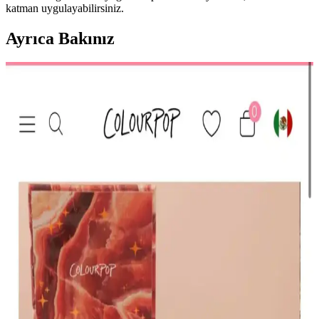
katman uygulayabilirsiniz.
Ayrıca Bakınız
HBTasarim Fix 13’lü Kahverengi Makyaj Fırça Seti
Profesyonel ve Kullanıcı Dostu
HBTasarim Fix 13’lü Kahverengi Fırça Seti, çeşitli makyaj
tekniklerine uygun, doğal kıllı ve kullanışlı fırçalar içerir, cilt dostu
ve dayanıklıdır.
The Glitter Lab Jel Formlu Parlak Glitter Paradise
Renkli Çok Yönlü Kullanım İçin
The Glitter Lab'in jel formüllü parlak glitteri, kolay uygulama, su
bazlı formülü ve doğal ışıltısıyla makyaj ve vücut süslemelerinde
tercih edilir.
KIKO Creamy Lipgloss 107 Magenta Dudak
Parlatıcısı: Canlı ve Uzun Süre Kalıcı Renkli
Makyaj