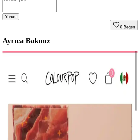
Yorum
0
Beğen
Ayrıca Bakınız
HBTasarim Fix 13’lü Kahverengi Makyaj Fırça Seti
Profesyonel ve Kullanıcı Dostu
HBTasarim Fix 13’lü Kahverengi Fırça Seti, çeşitli makyaj
tekniklerine uygun, doğal kıllı ve kullanışlı fırçalar içerir, cilt dostu
ve dayanıklıdır.
The Glitter Lab Jel Formlu Parlak Glitter Paradise
Renkli Çok Yönlü Kullanım İçin
The Glitter Lab'in jel formüllü parlak glitteri, kolay uygulama, su
bazlı formülü ve doğal ışıltısıyla makyaj ve vücut süslemelerinde
tercih edilir.