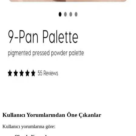
belirliyor. Kapatıcı, bölgesel kullanım kolaylığı ve hata toleransıyla
öne çıkıyor.
Mac M·A·C XIMAL Silky Matte Ruj: Kalıcı ve
Doğal Dudaklar İçin Uygun Seçenek
Mac XIMAL Silky Matte Ruj, yüksek pigmentasyon ve doğal
bakım özellikleriyle uzun süre kalıcı, kolay sürümlü ve çevre dostu
ambalajıyla öne çıkan şık bir makyaj ürünüdür.
ColourPop Göz Farı Paletleri: Kalite, Renk
Performansı ve Kullanıcı Deneyimleri
ColourPop göz farı paletleri uygun fiyatlı ve kaliteli formülleriyle
öne çıkıyor. Ambalaj dayanıklılığı ve simli farların dökülme sorunu
gibi dezavantajlar olsa da, renk pigmentasyonu ve kalıcılık genel
olarak olumlu bulunuyor.
Kullanıcı Yorumlarından Öne Çıkanlar
Kullanıcı yorumlarına göre: