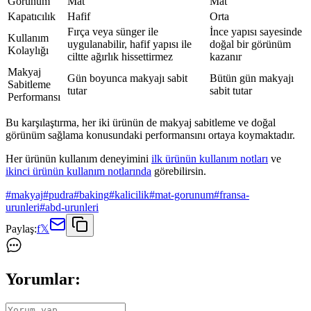
Görünüm
Mat
Mat
Kapatıcılık
Hafif
Orta
Fırça veya sünger ile
İnce yapısı sayesinde
Kullanım
uygulanabilir, hafif yapısı ile
doğal bir görünüm
Kolaylığı
ciltte ağırlık hissettirmez
kazanır
Makyaj
Gün boyunca makyajı sabit
Bütün gün makyajı
Sabitleme
tutar
sabit tutar
Performansı
Bu karşılaştırma, her iki ürünün de makyaj sabitleme ve doğal
görünüm sağlama konusundaki performansını ortaya koymaktadır.
Her ürünün kullanım deneyimini
ilk ürünün kullanım notları
ve
ikinci ürünün kullanım notlarında
görebilirsin.
#
makyaj
#
pudra
#
baking
#
kalicilik
#
mat-gorunum
#
fransa-
urunleri
#
abd-urunleri
Paylaş:
f
𝕏
Yorumlar: