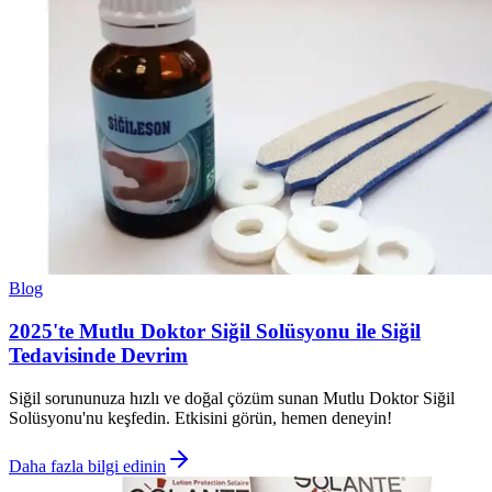
Blog
2025'te Mutlu Doktor Siğil Solüsyonu ile Siğil
Tedavisinde Devrim
Siğil sorununuza hızlı ve doğal çözüm sunan Mutlu Doktor Siğil
Solüsyonu'nu keşfedin. Etkisini görün, hemen deneyin!
Daha fazla bilgi edinin