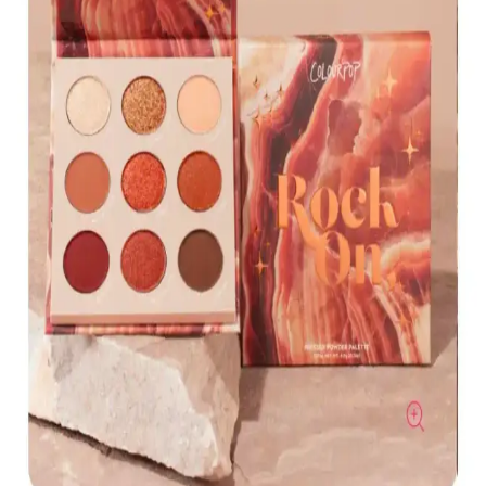
KIKO'nun 107 Magenta dudak parlatıcısı, yoğun renk ve parlaklık
sunar. Pratik uygulama ve uzun süre kalıcılığıyla günlük makyajda
tercih edilen, hafif ve nemlendirici formülüyle dikkat çeker.
Muğgan 3'lü Açılı Fırçalı Kaş Boyası Seti İncelemesi
ve Kullanıcı Yorumları
Muğgan 3'lü kaş boyası seti, suya ve tere dayanıklı formülüyle
pratik kullanım sağlar. Renk seçenekleri ve kullanıcı deneyimleri
hakkında detaylı bilgi içerir.
Koyu Göz Altı Morluklarını Kapatmada Renk
Düzelticiler ve Kapatıcıların Etkili Kullanımı
Koyu göz altı morlukları için şeftali ve turuncu renk düzelticiler ile
tam kapatıcılık sağlayan ürünlerin kullanımı, doğru uygulama
teknikleri ve önerilen markalar detaylı şekilde ele alınıyor.
Kapatıcı ve Fondöten Arasındaki Farklar ve
Başlangıç İçin Kapatıcının Avantajları
Kapatıcı ve fondöten arasındaki temel farklar, kullanım alanları ve
uygulama zorlukları makyaj başlangıcında tercih nedenlerini