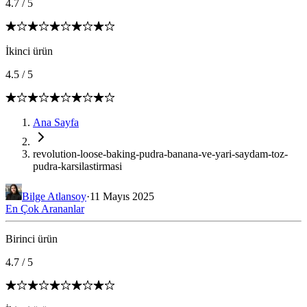
4.7
/
5
İkinci ürün
4.5
/
5
Ana Sayfa
revolution-loose-baking-pudra-banana-ve-yari-saydam-toz-
pudra-karsilastirmasi
Bilge Atlansoy
·
11 Mayıs 2025
En Çok Arananlar
Birinci ürün
4.7
/
5