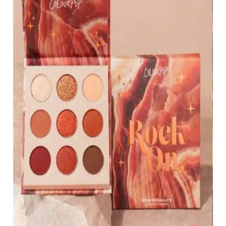
KIKO Creamy Lipgloss 107 Magenta Dudak
Parlatıcısı: Canlı ve Uzun Süre Kalıcı Renkli
Makyaj
KIKO'nun 107 Magenta dudak parlatıcısı, yoğun renk ve parlaklık
sunar. Pratik uygulama ve uzun süre kalıcılığıyla günlük makyajda
tercih edilen, hafif ve nemlendirici formülüyle dikkat çeker.
Muğgan 3'lü Açılı Fırçalı Kaş Boyası Seti İncelemesi
ve Kullanıcı Yorumları
Muğgan 3'lü kaş boyası seti, suya ve tere dayanıklı formülüyle
pratik kullanım sağlar. Renk seçenekleri ve kullanıcı deneyimleri
hakkında detaylı bilgi içerir.
Koyu Göz Altı Morluklarını Kapatmada Renk
Düzelticiler ve Kapatıcıların Etkili Kullanımı
Koyu göz altı morlukları için şeftali ve turuncu renk düzelticiler ile
tam kapatıcılık sağlayan ürünlerin kullanımı, doğru uygulama
teknikleri ve önerilen markalar detaylı şekilde ele alınıyor.
Kapatıcı ve Fondöten Arasındaki Farklar ve