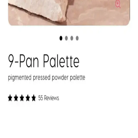
Başlangıç İçin Kapatıcının Avantajları
Kapatıcı ve fondöten arasındaki temel farklar, kullanım alanları ve
uygulama zorlukları makyaj başlangıcında tercih nedenlerini
belirliyor. Kapatıcı, bölgesel kullanım kolaylığı ve hata toleransıyla
öne çıkıyor.
Mac M·A·C XIMAL Silky Matte Ruj: Kalıcı ve
Doğal Dudaklar İçin Uygun Seçenek
Mac XIMAL Silky Matte Ruj, yüksek pigmentasyon ve doğal
bakım özellikleriyle uzun süre kalıcı, kolay sürümlü ve çevre dostu
ambalajıyla öne çıkan şık bir makyaj ürünüdür.
ColourPop Göz Farı Paletleri: Kalite, Renk
Performansı ve Kullanıcı Deneyimleri
ColourPop göz farı paletleri uygun fiyatlı ve kaliteli formülleriyle
öne çıkıyor. Ambalaj dayanıklılığı ve simli farların dökülme sorunu
gibi dezavantajlar olsa da, renk pigmentasyonu ve kalıcılık genel
olarak olumlu bulunuyor.