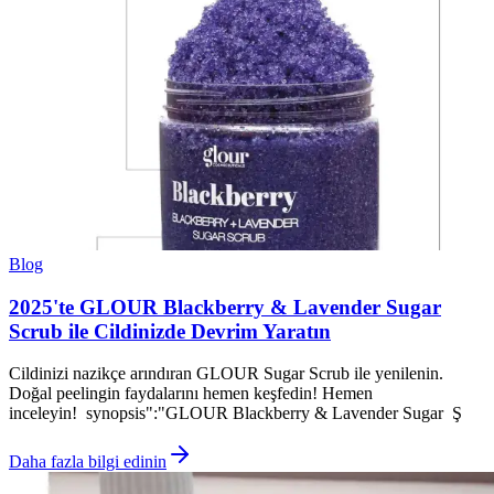
Blog
2025'te GLOUR Blackberry & Lavender Sugar
Scrub ile Cildinizde Devrim Yaratın
Cildinizi nazikçe arındıran GLOUR Sugar Scrub ile yenilenin.
Doğal peelingin faydalarını hemen keşfedin! Hemen
inceleyin! synopsis":"GLOUR Blackberry & Lavender Sugar Ş
Daha fazla bilgi edinin