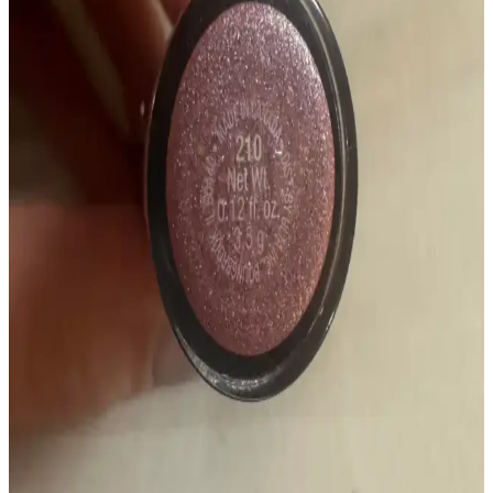
alınıyor.
Tender Rose Rengine Yakın Ruj Alternatifleri ve
Kullanıcı Deneyimleri İncelemesi
Tender Rose rengine benzer ruj arayışında kullanıcılar, özellikle
Asya markalarından önerilen alternatifleri değerlendiriyor. Otomatik
sistemlerin yetersiz kaldığı renk eşleştirmede topluluk deneyimleri
ön planda.
Soğuk ve Sıcak Tonlu Ruj Seçimi: Cilt Tonunuza
Uygun Renk ve Yoğunluk Rehberi
Soğuk ve sıcak tonlu rujlar arasındaki farkları ve cilt tonuna göre en
uygun renk ve yoğunluk seçimlerini öğrenin. Doğru ruj seçimiyle
yüzünüzü daha canlı ve sağlıklı gösterebilirsiniz.
Fwee Dual Coloring Lip Tint ve Ruj İncelemesi:
Yenilikçi İkili Dudak Ürünü Özellikleri ve
Performansı
Fwee dual coloring lip tint ve ruj, iki uçlu yapısıyla pratik dudak
makyajı sunuyor. Kalem uzun süre kalıcı, ruj ise daha çabuk