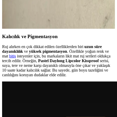
Şeftali-Mürdüm Tonlu Işıltılı Ruj
Ulta Beauty Collection Lipstick #210, 90'lar tarzını yansıtan şeftali-
mürdüm tonunda, yarı parlak ve belirgin ışıltılı bir ruju temsil eder.
Renk adı yerine numara kullanılmıştır ve ürün artık satışta değildir.
Kalıcılık ve Pigmentasyon
Ruj alırken en çok dikkat edilen özelliklerden biri
uzun süre
dayanıklılık
ve
yüksek pigmentasyon
. Özellikle yoğun renk ve
mat
bitiş
isteyenler için, bu markaların likit mat ruj serileri oldukça
tercih edilir. Örneğin,
Pastel Daylong Lipcolor Kissproof
serisi,
suya, tere ve neme karşı dayanıklı olmasıyla öne çıkar ve yaklaşık
10 saate kadar kalıcılık sağlar. Bu sayede, gün boyu tazeliğini ve
canlılığını koruyan dudaklar elde edilir.