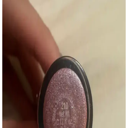
Kalkması ve Alternatif Renk Seçenekleri
MAC Satin Retro A87 rujunun üretimden kalkmasıyla orijinal tonu
bulmak zorlaştı. Yazıda, alternatif ürünler, ikinci el platformlar ve
özel üretim yöntemleri detaylıca inceleniyor.
K-Beauty Dudak Ürünlerinde Parlaklık ve Doğallık:
HERA, rom&nd ve dasique İncelemesi
K-Beauty dudak ürünleri arasında HERA, rom&nd ve dasique
markalarının parlaklık, kalıcılık ve doğal görünüm özellikleri
detaylıca inceleniyor. Renk tonları ve kullanıcı deneyimleri ele
alınıyor.
Tender Rose Rengine Yakın Ruj Alternatifleri ve
Kullanıcı Deneyimleri İncelemesi
Tender Rose rengine benzer ruj arayışında kullanıcılar, özellikle
Asya markalarından önerilen alternatifleri değerlendiriyor. Otomatik
sistemlerin yetersiz kaldığı renk eşleştirmede topluluk deneyimleri
ön planda.
Soğuk ve Sıcak Tonlu Ruj Seçimi: Cilt Tonunuza