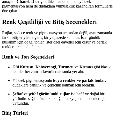
amaçlar.
Chanel
,
Dior
gibi lüks markalar, hem yüksek
pigmentasyon hem de dudaklara yumuşaklık kazandıran formüllerle
öne çıkar.
Renk Çeşitliliği ve Bitiş Seçenekleri
Rujlar, sadece renk ve pigmentasyon açısından değil, aynı zamanda
farklı bitişleriyle de geniş bir yelpazede sunulur. İster günlük
kullanım için doğal tonlar, ister özel davetler için cesur ve parlak
renkler tercih edilebilir.
Renk ve Ton Seçenekleri
Gül Kurusu
,
Kahverengi
,
Turuncu
ve
Kırmızı
gibi klasik
renkler her zaman favoriler arasında yer alır.
Yüksek pigmentasyonlu
koyu renkler
ve
parlak tonlar
,
dudaklara canlılık ve çekicilik katmak için idealdir.
Şeffaf ve şeffaf görünümlü rujlar
ise hafif ve doğal bir
görünüm sağlar, özellikle doğal makyaj tercih edenler için
uygundur.
Bitiş Türleri