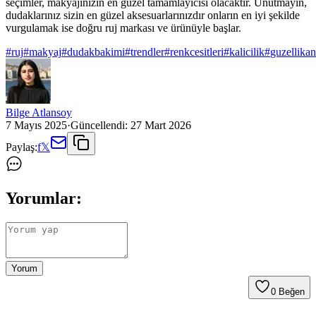
seçimler, makyajınızın en güzel tamamlayıcısı olacaktır. Unutmayın,
dudaklarınız sizin en güzel aksesuarlarınızdır onların en iyi şekilde
vurgulamak ise doğru ruj markası ve ürünüyle başlar.
#
ruj
#
makyaj
#
dudakbakimi
#
trendler
#
renkcesitleri
#
kalicilik
#
guzellikan
Bilge Atlansoy
7 Mayıs 2025
·
Güncellendi:
27 Mart 2026
Paylaş:
f
𝕏
Yorumlar:
Yorum
0
Beğen