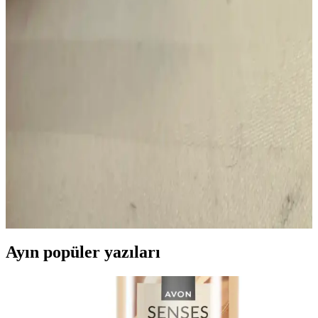
siliniyor. Ambalaj kırılgan ve kapak sorunları mevcut.
Ruj Koleksiyonunu Küçük Tutmanın Zorlukları ve
Etkili Stratejiler
Ruj koleksiyonunu küçük tutmak, farklı renk ve formüllerin tercih
edilmesiyle zorlaşır. Temel ürünlere odaklanmak ve ürünleri
bitirmeye öncelik vermek koleksiyonu kontrol altında tutmaya
yardımcı olur.
Ulta Beauty Collection Lipstick #210: 90'lar Esintili
Şeftali-Mürdüm Tonlu Işıltılı Ruj
Ulta Beauty Collection Lipstick #210, 90'lar tarzını yansıtan şeftali-
mürdüm tonunda, yarı parlak ve belirgin ışıltılı bir ruju temsil eder.
Renk adı yerine numara kullanılmıştır ve ürün artık satışta değildir.
Ayın popüler yazıları