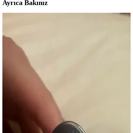
Ayrıca Bakınız
Mac M·A·C XIMAL Silky Matte Ruj: Kalıcı ve
Doğal Dudaklar İçin Uygun Seçenek
Mac XIMAL Silky Matte Ruj, yüksek pigmentasyon ve doğal
bakım özellikleriyle uzun süre kalıcı, kolay sürümlü ve çevre dostu
ambalajıyla öne çıkan şık bir makyaj ürünüdür.
MAC Satin Retro A87 Rujunun Üretimden
Kalkması ve Alternatif Renk Seçenekleri
MAC Satin Retro A87 rujunun üretimden kalkmasıyla orijinal tonu
bulmak zorlaştı. Yazıda, alternatif ürünler, ikinci el platformlar ve
özel üretim yöntemleri detaylıca inceleniyor.
K-Beauty Dudak Ürünlerinde Parlaklık ve Doğallık:
HERA, rom&nd ve dasique İncelemesi
K-Beauty dudak ürünleri arasında HERA, rom&nd ve dasique
markalarının parlaklık, kalıcılık ve doğal görünüm özellikleri
detaylıca inceleniyor. Renk tonları ve kullanıcı deneyimleri ele