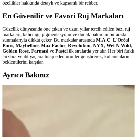
özellikler hakkında detaylı ve kapsamlı bir rehber.
En Güvenilir ve Favori Ruj Markaları
Güzellik dünyasında öne çıkan ve uzun yıllar tercih edilen bazı ruj
markaları, kalıcılığı, pigmentasyonu ve dudak bakımını bir arada
sunmalarıyla dikkat çeker. Bu markalar arasında
M.A.C
,
L'Oréal
Paris
,
Maybelline
,
Max Factor
,
Revolution
,
NYX
,
Wet N Wild
,
Golden Rose
,
Farmasi
ve
Pastel
ilk sıralarda yer alır. Her biri farklı
tarzlara ve ihtiyaçlara hitap eden ürünler geliştirerek, kullanıcıların
beklentilerini karşılar.
Ayrıca Bakınız
Mac M·A·C XIMAL Silky Matte Ruj: Kalıcı ve
Doğal Dudaklar İçin Uygun Seçenek
Mac XIMAL Silky Matte Ruj, yüksek pigmentasyon ve doğal
bakım özellikleriyle uzun süre kalıcı, kolay sürümlü ve çevre dostu
ambalajıyla öne çıkan şık bir makyaj ürünüdür.
MAC Satin Retro A87 Rujunun Üretimden