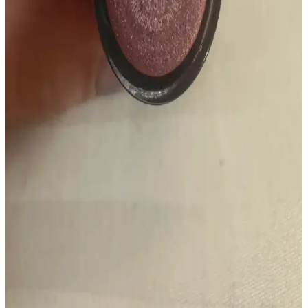
Uygun Renk ve Yoğunluk Rehberi
Soğuk ve sıcak tonlu rujlar arasındaki farkları ve cilt tonuna göre en
uygun renk ve yoğunluk seçimlerini öğrenin. Doğru ruj seçimiyle
yüzünüzü daha canlı ve sağlıklı gösterebilirsiniz.
Fwee Dual Coloring Lip Tint ve Ruj İncelemesi:
Yenilikçi İkili Dudak Ürünü Özellikleri ve
Performansı
Fwee dual coloring lip tint ve ruj, iki uçlu yapısıyla pratik dudak
makyajı sunuyor. Kalem uzun süre kalıcı, ruj ise daha çabuk
siliniyor. Ambalaj kırılgan ve kapak sorunları mevcut.
Ruj Koleksiyonunu Küçük Tutmanın Zorlukları ve
Etkili Stratejiler
Ruj koleksiyonunu küçük tutmak, farklı renk ve formüllerin tercih
edilmesiyle zorlaşır. Temel ürünlere odaklanmak ve ürünleri
bitirmeye öncelik vermek koleksiyonu kontrol altında tutmaya
yardımcı olur.
Ulta Beauty Collection Lipstick #210: 90'lar Esintili