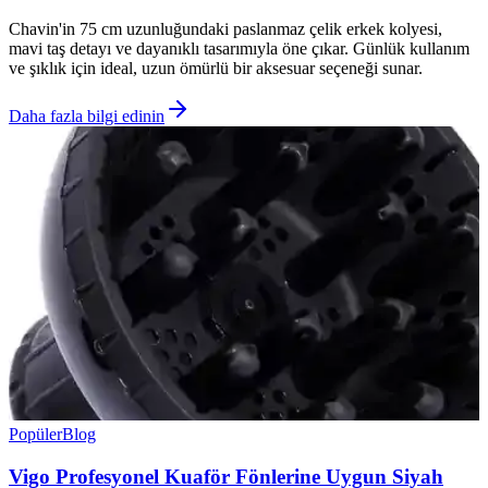
Chavin'in 75 cm uzunluğundaki paslanmaz çelik erkek kolyesi,
mavi taş detayı ve dayanıklı tasarımıyla öne çıkar. Günlük kullanım
ve şıklık için ideal, uzun ömürlü bir aksesuar seçeneği sunar.
Daha fazla bilgi edinin
Popüler
Blog
Vigo Profesyonel Kuaför Fönlerine Uygun Siyah