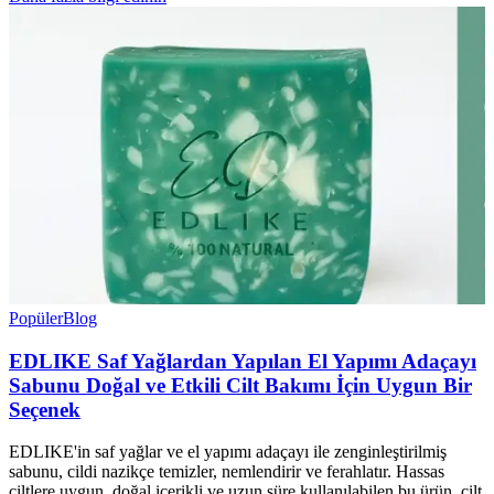
Popüler
Blog
EDLIKE Saf Yağlardan Yapılan El Yapımı Adaçayı
Sabunu Doğal ve Etkili Cilt Bakımı İçin Uygun Bir
Seçenek
EDLIKE'in saf yağlar ve el yapımı adaçayı ile zenginleştirilmiş
sabunu, cildi nazikçe temizler, nemlendirir ve ferahlatır. Hassas
ciltlere uygun, doğal içerikli ve uzun süre kullanılabilen bu ürün, cilt