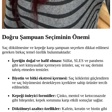
Saç Uyumu İçin Alternatif Tarzlar
Günlük makyajda göz, dudak ve allık uygulamalarına özen
göstererek saç stiliyle uyum sağlamak, doğal ve estetik bir görünüm
yaratır. Monolid gözlere özel teknikler özgüveni artırır.
Doğru Şampuan Seçiminin Önemi
Saç dökülmesine ve kepeğe karşı şampuan seçerken dikkat edilmesi
gereken birkaç temel özellik bulunmaktadır:
İçeriğin doğal ve hafif olması:
Sülfat, SLES ve parabens
gibi sert kimyasallar içermeyen ürünler, saç ve saç derisini
tahriş etmeden temizler.
Biyotin ve bitki ekstresi içermesi:
Saç köklerini güçlendiren
ve saç büyümesini destekleyen içeriklere sahip ürünler tercih
edilmelidir.
Kepeği önleyici formüller:
Çinko, mentol ve ketoconazole
gibi bileşenler, kepek sorununa karşı etkili sonuçlar sağlar.
Dökülmeyi azaltıcı özellikler:
Kafein, keratin ve biotin gibi