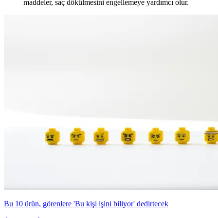
maddeler, saç dökülmesini engellemeye yardımcı olur.
Bu 10 ürün, görenlere 'Bu kişi işini biliyor' dedirtecek