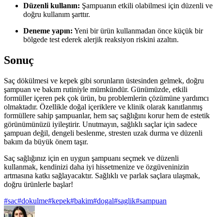
Düzenli kullanın:
Şampuanın etkili olabilmesi için düzenli ve
doğru kullanım şarttır.
Deneme yapın:
Yeni bir ürün kullanmadan önce küçük bir
bölgede test ederek alerjik reaksiyon riskini azaltın.
Sonuç
Saç dökülmesi ve kepek gibi sorunların üstesinden gelmek, doğru
şampuan ve bakım rutiniyle mümkündür. Günümüzde, etkili
formüller içeren pek çok ürün, bu problemlerin çözümüne yardımcı
olmaktadır. Özellikle doğal içeriklere ve klinik olarak kanıtlanmış
formüllere sahip şampuanlar, hem saç sağlığını korur hem de estetik
görünümünüzü iyileştirir. Unutmayın, sağlıklı saçlar için sadece
şampuan değil, dengeli beslenme, stresten uzak durma ve düzenli
bakım da büyük önem taşır.
Saç sağlığınız için en uygun şampuanı seçmek ve düzenli
kullanmak, kendinizi daha iyi hissetmenize ve özgüveninizin
artmasına katkı sağlayacaktır. Sağlıklı ve parlak saçlara ulaşmak,
doğru ürünlerle başlar!
#
sac
#
dokulme
#
kepek
#
bakim
#
dogal
#
saglik
#
sampuan