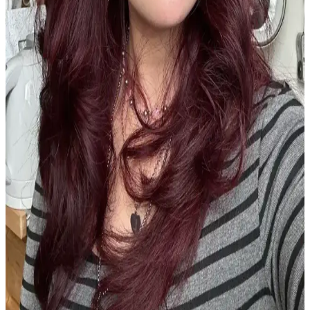
doğal güzelliği ve bakım anlayışını yeniden şekillendiriyor. Bu
yaklaşım, bireysel özgürlük ve rahatlığı ön plana çıkarıyor.
Ofis Ortamında Cilt ve Saç Sağlığını Koruma
Yöntemleri ve Nedenleri
Ofis ortamının kuru havası, floresan ışıklar ve yetersiz hava
sirkülasyonu cilt ve saç sağlığını olumsuz etkiler. Bu makalede, bu
sorunların nedenleri ve etkili bakım çözümleri ele alınmaktadır.
MUJGAN 4'lü Saç Şekillendirme Seti: Pratik ve
Estetik Saç Bakım Çözümü
MUJGAN 4'lü saç şekillendirme seti, pratik kullanım ve şık
tasarımıyla günlük saç bakımını kolaylaştırır, hafif malzemesiyle
rahatlık sağlar. Renk solması ve dolanma sorunlarına rağmen, çok
yönlü kullanım avantajları sunar.
Monalisa Kadın İkili Model Siyah Kahverengi
Tonlar 6'lı Set: Şıklık ve Dayanıklılık Bir Arada
Monalisa'nın siyah ve kahverengi tonlarındaki 6'lı seti, şıklık ve
fonksiyonelliği bir araya getirerek günlük ve özel günlerinizde
kullanabileceğiniz ideal saç aksesuarları sunar.