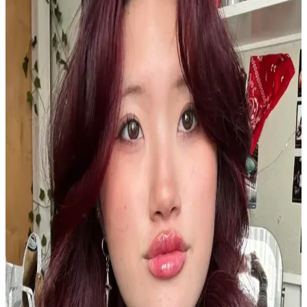
Orginx'in saç uzatma serumu ve kara sarımsak yağı, saç sağlığını
destekleyerek dökülmeyi azaltır, güçlendirir ve parlaklık kazandırır.
Düzenli kullanım ile etkili sonuçlar sağlar.
Dermalute Saç Koruma Şampuanı pH 5.5 ile Saç
Sağlığını Güçlendiren Etkili Çözüm
Dermalute Saç Koruma Şampuanı, pH 5.5 değeriyle saç derisini
koruyarak saç dökülmesini azaltır ve sağlıklı, parlak saçlar sağlar.
Tüm saç tiplerine uygun, düzenli kullanımda etkili sonuçlar sunar.
Dermasuction Kristal Taşlı Pembe Saç Boncuk
Zımbası Modern ve Şık Tasarım
Dermasuction saç boncuk zımbası, parlak kristal taşları ve şık pembe
rengiyle saçlara sofistike bir görünüm kazandırır, pratik kullanımıyla
günlük ve özel günler için ideal.
Kısa Saç ve Tırnakların Pratikliği ile Doğal
Güzelliğin Yeniden Tanımlanması
Kısa saç ve tırnaklar, pratiklik, hijyen ve zihinsel rahatlama sunarak