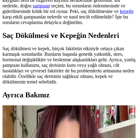
kaygıları hem de özgüven kaybını beraberinde getirebilir. Bu
nedenle, doğru
şampuan
seçimi, bu sorunların önlenmesinde ve
giderilmesinde kritik bir rol oynar. Peki, saç dökülmesine ve
kepeğe
karşı etkili şampuanlar nelerdir ve nasıl tercih edilmelidir? İşte bu
soruların cevaplarına detaylıca değinelim.
Saç Dökülmesi ve Kepeğin Nedenleri
Saç dökülmesi ve kepek, birçok faktörün etkisiyle ortaya çıkan
karmaşık sorunlardır. Bunların başında genetik yatkınlık, stres,
hormonal değişiklikler ve beslenme alışkanlıkları gelir. Ayrıca, yanlış
şampuan kullanımı, saç derisinin kuru veya yağlı olması, cilt
hastalıkları ve çevresel faktörler de bu problemlerin artmasına neden
olabilir. Özellikle saç derisinin sağlıksız olması, kepek ve
dökülmenin temel sebebidir.
Ayrıca Bakınız
Orginx Hızlı Saç Uzatma Serumu ve Kara Sarımsak
Yağı ile Saç Sağlığında Yeni Dönem
Orginx'in saç uzatma serumu ve kara sarımsak yağı, saç sağlığını