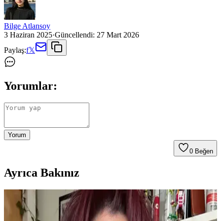
Bilge Atlansoy
3 Haziran 2025
·
Güncellendi:
27 Mart 2026
Paylaş:
f
𝕏
Yorumlar:
Yorum
0
Beğen
Ayrıca Bakınız
Orginx Hızlı Saç Uzatma Serumu ve Kara Sarımsak
Yağı ile Saç Sağlığında Yeni Dönem