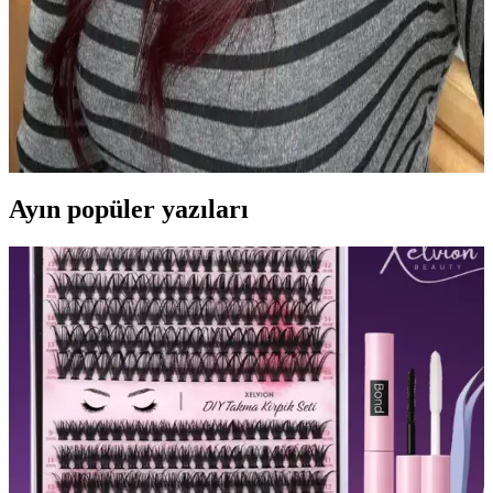
Günlük Makyajda Doğru Seçim: Göz, Dudak ve
Saç Uyumu İçin Alternatif Tarzlar
Günlük makyajda göz, dudak ve allık uygulamalarına özen
göstererek saç stiliyle uyum sağlamak, doğal ve estetik bir görünüm
yaratır. Monolid gözlere özel teknikler özgüveni artırır.
Ayın popüler yazıları