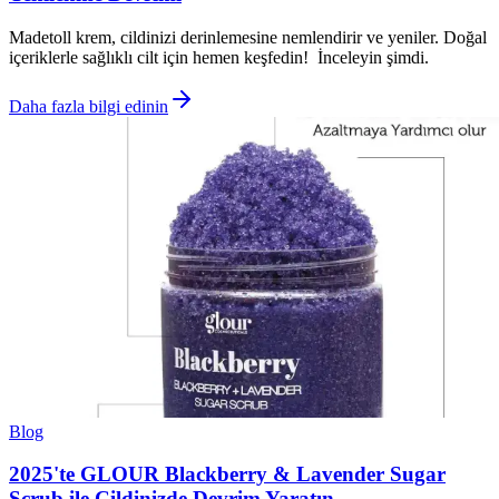
Madetoll krem, cildinizi derinlemesine nemlendirir ve yeniler. Doğal
içeriklerle sağlıklı cilt için hemen keşfedin! İnceleyin şimdi.
Daha fazla bilgi edinin
Blog
2025'te GLOUR Blackberry & Lavender Sugar
Scrub ile Cildinizde Devrim Yaratın