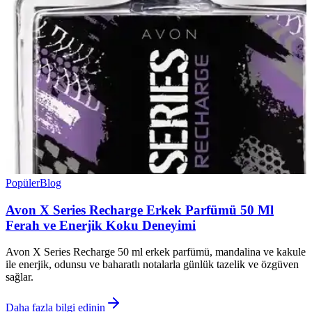
Popüler
Blog
Avon X Series Recharge Erkek Parfümü 50 Ml
Ferah ve Enerjik Koku Deneyimi
Avon X Series Recharge 50 ml erkek parfümü, mandalina ve kakule
ile enerjik, odunsu ve baharatlı notalarla günlük tazelik ve özgüven
sağlar.
Daha fazla bilgi edinin