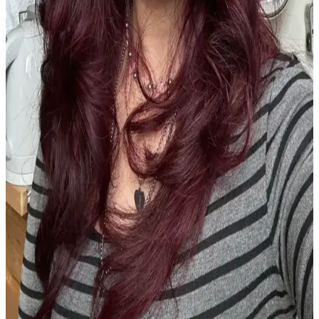
Ofis Ortamında Cilt ve Saç Sağlığını Koruma
Yöntemleri ve Nedenleri
Ofis ortamının kuru havası, floresan ışıklar ve yetersiz hava
sirkülasyonu cilt ve saç sağlığını olumsuz etkiler. Bu makalede, bu
sorunların nedenleri ve etkili bakım çözümleri ele alınmaktadır.
MUJGAN 4'lü Saç Şekillendirme Seti: Pratik ve
Estetik Saç Bakım Çözümü
MUJGAN 4'lü saç şekillendirme seti, pratik kullanım ve şık
tasarımıyla günlük saç bakımını kolaylaştırır, hafif malzemesiyle
rahatlık sağlar. Renk solması ve dolanma sorunlarına rağmen, çok
yönlü kullanım avantajları sunar.
Monalisa Kadın İkili Model Siyah Kahverengi
Tonlar 6'lı Set: Şıklık ve Dayanıklılık Bir Arada
Monalisa'nın siyah ve kahverengi tonlarındaki 6'lı seti, şıklık ve
fonksiyonelliği bir araya getirerek günlük ve özel günlerinizde
kullanabileceğiniz ideal saç aksesuarları sunar.
Günlük Makyajda Doğru Seçim: Göz, Dudak ve