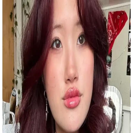
destekleyerek dökülmeyi azaltır, güçlendirir ve parlaklık kazandırır.
Düzenli kullanım ile etkili sonuçlar sağlar.
Dermalute Saç Koruma Şampuanı pH 5.5 ile Saç
Sağlığını Güçlendiren Etkili Çözüm
Dermalute Saç Koruma Şampuanı, pH 5.5 değeriyle saç derisini
koruyarak saç dökülmesini azaltır ve sağlıklı, parlak saçlar sağlar.
Tüm saç tiplerine uygun, düzenli kullanımda etkili sonuçlar sunar.
Dermasuction Kristal Taşlı Pembe Saç Boncuk
Zımbası Modern ve Şık Tasarım
Dermasuction saç boncuk zımbası, parlak kristal taşları ve şık pembe
rengiyle saçlara sofistike bir görünüm kazandırır, pratik kullanımıyla
günlük ve özel günler için ideal.
Kısa Saç ve Tırnakların Pratikliği ile Doğal
Güzelliğin Yeniden Tanımlanması
Kısa saç ve tırnaklar, pratiklik, hijyen ve zihinsel rahatlama sunarak
doğal güzelliği ve bakım anlayışını yeniden şekillendiriyor. Bu
yaklaşım, bireysel özgürlük ve rahatlığı ön plana çıkarıyor.