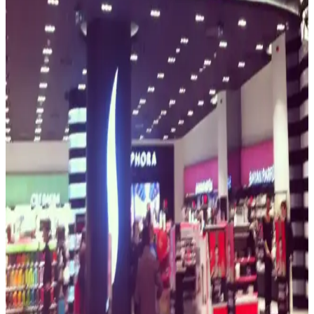
Natasha Denona, Black Friday'de ND Rewards üyelerine özel
%40'a varan indirimler sundu. Biba paleti gibi ürünler 89 dolara
kadar düştü. Bazı eyaletlere gönderim kısıtlamaları bulunuyor.
Sephora'da Kapıda Ödeme Yok: 2025'te Güvenli
Kozmetik Alışverişinin 5 Sırrı
Sephora'da kapıda ödeme yok ama 2025'in en güvenli dijital ödeme
seçenekleri sizi bekliyor. Hemen detayları öğrenin!
Sephora’da Kaş Bakımı Trendleri ve Ürünleri:
Doğal ve Şık Görünüm İçin İpuçları
Sephora’da bulunan kaş bakım ürünleri ve trendler sayesinde doğal
ve şık kaşlara ulaşmak çok kolay. Uygun ürün seçimi ve doğru
bakım ile yüz ifadenizi güçlendirin.
Caddede Sephora Mağazalarıyla Kozmetik
Alışverişinde Yeni Deneyim ve Avantajlar
Caddede Sephora mağazaları, merkezi konumları, modern tasarımı