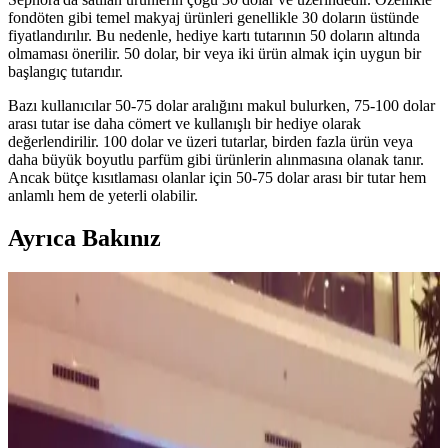
fondöten gibi temel makyaj ürünleri genellikle 30 doların üstünde
fiyatlandırılır. Bu nedenle, hediye kartı tutarının 50 doların altında
olmaması önerilir. 50 dolar, bir veya iki ürün almak için uygun bir
başlangıç tutarıdır.
Bazı kullanıcılar 50-75 dolar aralığını makul bulurken, 75-100 dolar
arası tutar ise daha cömert ve kullanışlı bir hediye olarak
değerlendirilir. 100 dolar ve üzeri tutarlar, birden fazla ürün veya
daha büyük boyutlu parfüm gibi ürünlerin alınmasına olanak tanır.
Ancak bütçe kısıtlaması olanlar için 50-75 dolar arası bir tutar hem
anlamlı hem de yeterli olabilir.
Ayrıca Bakınız
Sephora ve Olive Young İş Birliğiyle K-Beauty
Ürünlerine Erişimde Yeni Dönem Başlıyor
Sephora ve Olive Young iş birliği, K-beauty ürünlerine erişimi
artırmayı amaçlıyor. Ancak fiyatlandırma, ürün formülasyonları ve
müşteri deneyimi konularında tüketicilerde endişeler bulunuyor.
Sephora Hediye Kartı İçin Uygun Tutar ve Güvenlik