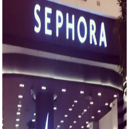
Önerileri
Sephora hediye kartı için ideal tutar genellikle 50-100 dolar
aralığında olup, dijital kartlar dolandırıcılık riskini azaltır. Bütçe ve
alıcı tercihi göz önünde bulundurulmalıdır.
Sephora Çalışanlarının Makyaj Bilgisi ve Müşteri
Deneyimi Üzerine Detaylı İnceleme
Sephora çalışanlarının temel eğitimle sınırlı kalması ve asgari ücretle
çalışması müşteri deneyimini olumsuz etkiliyor. Zeytin tonlu ciltler
için ürün yetersizliği ve personel bilgi eksikliği öne çıkıyor.
Natasha Denona Black Friday İndirimi ve ND
Rewards Programı ile Özel Fiyat Avantajları
Natasha Denona, Black Friday'de ND Rewards üyelerine özel
%40'a varan indirimler sundu. Biba paleti gibi ürünler 89 dolara
kadar düştü. Bazı eyaletlere gönderim kısıtlamaları bulunuyor.
Sephora'da Kapıda Ödeme Yok: 2025'te Güvenli
Kozmetik Alışverişinin 5 Sırrı