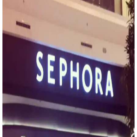
Sephora ve Olive Young İş Birliğiyle K-Beauty
Ürünlerine Erişimde Yeni Dönem Başlıyor
Sephora ve Olive Young iş birliği, K-beauty ürünlerine erişimi
artırmayı amaçlıyor. Ancak fiyatlandırma, ürün formülasyonları ve
müşteri deneyimi konularında tüketicilerde endişeler bulunuyor.
Sephora Hediye Kartı İçin Uygun Tutar ve Güvenlik
Önerileri
Sephora hediye kartı için ideal tutar genellikle 50-100 dolar
aralığında olup, dijital kartlar dolandırıcılık riskini azaltır. Bütçe ve
alıcı tercihi göz önünde bulundurulmalıdır.
Sephora Çalışanlarının Makyaj Bilgisi ve Müşteri
Deneyimi Üzerine Detaylı İnceleme
Sephora çalışanlarının temel eğitimle sınırlı kalması ve asgari ücretle
çalışması müşteri deneyimini olumsuz etkiliyor. Zeytin tonlu ciltler
için ürün yetersizliği ve personel bilgi eksikliği öne çıkıyor.
Natasha Denona Black Friday İndirimi ve ND
Rewards Programı ile Özel Fiyat Avantajları