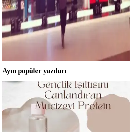
ve ürün çeşitliliği ile kozmetik alışverişini keyifli ve erişilebilir hale
getiriyor. Deneme ve uzman danışmanlık hizmetleriyle memnuniyeti
artırıyor.
Akasya AVM'de Sephora Mağazası: Kozmetik
Tutkunlarının Gözde Adresi ve Ürün Çeşitleri
Akasya AVM'deki Sephora mağazası, geniş ürün yelpazesi ve
uzman hizmetleriyle kozmetik tutkunlarının vazgeçilmez adresidir.
Güncel ürünler ve deneyim alanlarıyla güzelliğinize değer katın.
Ayın popüler yazıları