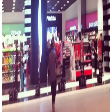
Sephora'da kapıda ödeme yok ama 2025'in en güvenli dijital ödeme
seçenekleri sizi bekliyor. Hemen detayları öğrenin!
Sephora’da Kaş Bakımı Trendleri ve Ürünleri:
Doğal ve Şık Görünüm İçin İpuçları
Sephora’da bulunan kaş bakım ürünleri ve trendler sayesinde doğal
ve şık kaşlara ulaşmak çok kolay. Uygun ürün seçimi ve doğru
bakım ile yüz ifadenizi güçlendirin.
Caddede Sephora Mağazalarıyla Kozmetik
Alışverişinde Yeni Deneyim ve Avantajlar
Caddede Sephora mağazaları, merkezi konumları, modern tasarımı
ve ürün çeşitliliği ile kozmetik alışverişini keyifli ve erişilebilir hale
getiriyor. Deneme ve uzman danışmanlık hizmetleriyle memnuniyeti
artırıyor.
Akasya AVM'de Sephora Mağazası: Kozmetik
Tutkunlarının Gözde Adresi ve Ürün Çeşitleri
Akasya AVM'deki Sephora mağazası, geniş ürün yelpazesi ve