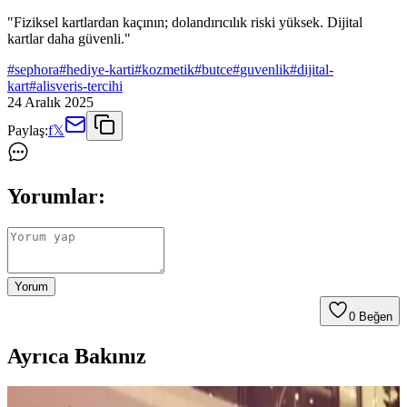
"Fiziksel kartlardan kaçının; dolandırıcılık riski yüksek. Dijital
kartlar daha güvenli."
#
sephora
#
hediye-karti
#
kozmetik
#
butce
#
guvenlik
#
dijital-
kart
#
alisveris-tercihi
24 Aralık 2025
Paylaş:
f
𝕏
Yorumlar:
Yorum
0
Beğen
Ayrıca Bakınız