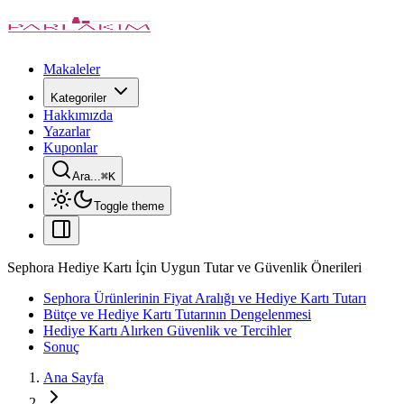
Makaleler
Kategoriler
Hakkımızda
Yazarlar
Kuponlar
Ara...
⌘
K
Toggle theme
Sephora Hediye Kartı İçin Uygun Tutar ve Güvenlik Önerileri
Sephora Ürünlerinin Fiyat Aralığı ve Hediye Kartı Tutarı
Bütçe ve Hediye Kartı Tutarının Dengelenmesi
Hediye Kartı Alırken Güvenlik ve Tercihler
Sonuç
Ana Sayfa