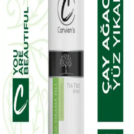
belirtilerine karşı korur ve pürüzsüzleştirir, hassas ciltler için uygun
ve parfümsüzdür.
EDLIKE Saf Yağlardan Yapılan El Yapımı Adaçayı
Sabunu Doğal ve Etkili Cilt Bakımı İçin Uygun Bir
Seçenek
EDLIKE'in saf yağlar ve el yapımı adaçayı ile zenginleştirilmiş
sabunu, cildi nazikçe temizler, nemlendirir ve ferahlatır. Hassas
ciltlere uygun, doğal içerikli ve uzun süre kullanılabilen bu ürün, cilt
sağlığını destekler.
W-Lab Kozmetik Madeleb Krem ve Selin Beauty
CC Krem Seti: Günlük Cilt Bakımı İçin Çok Yönlü
Çözüm
Madeleb Krem ve CC krem seti, cilt tipine uygun, doğal içerikli ve
vegan formülüyle günlük bakımda pratik ve etkili çözümler sunar.
Yves Rocher Tropikal Hindistan Cevizi Vücut
Losyonu Doğal Nemlendirici ve Besleyici Özellikler
Yves Rocher'in tropikal hindistan cevizi içeren vegan vücut losyonu,