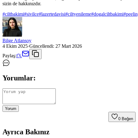
sizin de hakkınızdır.
#
ciltbakimi
#
sivilce
#
lazertedavisi
#
ciltyenileme
#
dogalciltbakimi
#
peeli
Bilge Atlansoy
4 Ekim 2025
·
Güncellendi:
27 Mart 2026
Paylaş:
f
𝕏
Yorumlar:
Yorum
0
Beğen
Ayrıca Bakınız