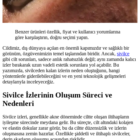
Benzer ürünleri özellik, fiyat ve kullanıcı yorumlarına
göre karşılaştırın, doğru seçimi yapın.
Cildimiz, dış dünyaya açılan en önemli kapımızdır ve sağlıklı bir
görünüm, özgüvenimizin temel taşlarından biridir. Ancak,
sivilce
gibi cilt sorunları, sadece anlık rahatsızlık değil; aynı zamanda kalıcı
izler bırakarak uzun vadeli estetik sorunlara yol açabilir. Bu
yazımızda, sivilceden kalan izlerin neden oluştuğunu, hangi
yöntemlerle giderilebileceğini ve en yeni teknolojik gelişmeleri
detaylarıyla inceleyeceğiz.
Sivilce İzlerinin Oluşum Süreci ve
Nedenleri
Sivilce izleri, genellikle akne döneminde ciltte oluşan iltihapların
iyileşme sürecinde meydana gelir. Bu süreçte, cilt altındaki kolajen
ve elastin dokular zarar görür, bu da ciltte düzensizlik ve izlerin
oluşmasına zemin hazırlar. Özellikle şiddetli ve iltihaplı sivilceler,
derin skarların oluşumu açısından risklidir.