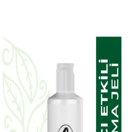
Doa Hyaluronic Acid ve Vitamin C Serumu: Cilt
Sağlığını Destekleyen Güçlü Bakım Ürünü
Doa Hyaluronic Acid & Vitamin C Serum, yoğun nem ve parlaklık
sağlar, hassas ciltlere uygun, parfümsüz ve çevre dostu formülüyle
cilt bakımında etkili bir seçenek sunar.
The Purest Solutions Karma Ciltler İçin Aydınlatıcı
ve Yenileyici Bakım Seti İncelemesi
The Purest Solutions karma ciltler için aydınlatıcı ve yenileyici
bakım seti, doğal içerikleriyle cilt tonunu eşitler, gözenekleri
sıkılaştırır ve parlaklık kazandırır. Düzenli kullanımda gözle görülür
farklar sağlar.
NIVEA Expert Filler Yoğun Yaşlanma Karşıtı
Gündüz Bakım Kremi İncelemesi ve Kullanım
Yöntemleri
NIVEA Expert Filler Yoğun Yaşlanma Karşıtı Gündüz Bakım
Kremi, hyaluronik asit ve SPF 30 ile cildi nemlendirir, yaşlanma