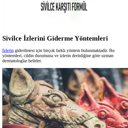
ve Etkili Temizlik Ürünü Özellikleri ve Kullanımı
Carvien's Çay Ağacı Yağlı Yüz Yıkama Jeli, doğal içeriklerle akne
ve yağlı ciltleri nazikçe temizler, gözenekleri arındırır ve ferahlatıcı
etkisiyle günlük bakımda tercih edilir.
Sivilce İzlerini Giderme Yöntemleri
İzlerin
giderilmesi için birçok farklı yöntem bulunmaktadir. Bu
yöntemleri, cildin durumuna ve izlerin derinliğine göre uzman
dermatologlar belirler.