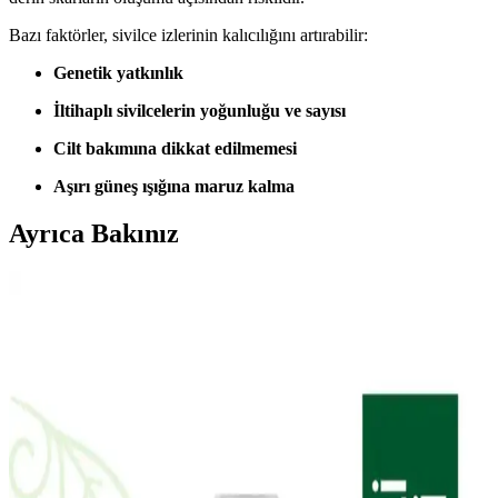
Bazı faktörler, sivilce izlerinin kalıcılığını artırabilir:
Genetik yatkınlık
İltihaplı sivilcelerin yoğunluğu ve sayısı
Cilt bakımına dikkat edilmemesi
Aşırı güneş ışığına maruz kalma
Ayrıca Bakınız
Doa Hyaluronic Acid ve Vitamin C Serumu: Cilt
Sağlığını Destekleyen Güçlü Bakım Ürünü
Doa Hyaluronic Acid & Vitamin C Serum, yoğun nem ve parlaklık
sağlar, hassas ciltlere uygun, parfümsüz ve çevre dostu formülüyle
cilt bakımında etkili bir seçenek sunar.
The Purest Solutions Karma Ciltler İçin Aydınlatıcı
ve Yenileyici Bakım Seti İncelemesi