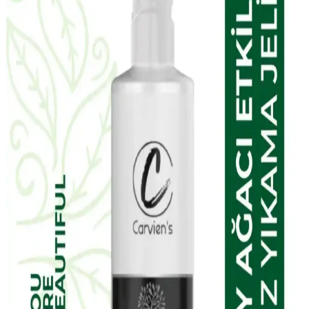
The Purest Solutions karma ciltler için aydınlatıcı ve yenileyici
bakım seti, doğal içerikleriyle cilt tonunu eşitler, gözenekleri
sıkılaştırır ve parlaklık kazandırır. Düzenli kullanımda gözle görülür
farklar sağlar.
NIVEA Expert Filler Yoğun Yaşlanma Karşıtı
Gündüz Bakım Kremi İncelemesi ve Kullanım
Yöntemleri
NIVEA Expert Filler Yoğun Yaşlanma Karşıtı Gündüz Bakım
Kremi, hyaluronik asit ve SPF 30 ile cildi nemlendirir, yaşlanma
belirtilerine karşı korur ve pürüzsüzleştirir, hassas ciltler için uygun
ve parfümsüzdür.
EDLIKE Saf Yağlardan Yapılan El Yapımı Adaçayı
Sabunu Doğal ve Etkili Cilt Bakımı İçin Uygun Bir
Seçenek
EDLIKE'in saf yağlar ve el yapımı adaçayı ile zenginleştirilmiş
sabunu, cildi nazikçe temizler, nemlendirir ve ferahlatır. Hassas
ciltlere uygun, doğal içerikli ve uzun süre kullanılabilen bu ürün, cilt
sağlığını destekler.