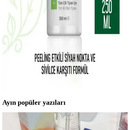
tüm cilt tipleri için uygun, doğal içeriklerle formüle edilmiştir. Hafif
yapısı ve kalıcı kokusuyla cildi nemlendirir ve besler.
La Roche-Posay Lipikar Syndet AP+ Hassas ve
Kuru Ciltler İçin Temizlik Jeli Ürün Özellikleri
La Roche-Posay Lipikar Syndet AP+ arındırıcı vücut yıkama jeli,
hassas ve kuru ciltlere uygun, yatıştırıcı ve nemlendirici etkileriyle
günlük kullanımda cilt sağlığını koruyan etkili bir temizlik ürünüdür.
Carvien's Çay Ağacı Yağlı Yüz Yıkama Jeli: Doğal
ve Etkili Temizlik Ürünü Özellikleri ve Kullanımı
Carvien's Çay Ağacı Yağlı Yüz Yıkama Jeli, doğal içeriklerle akne
ve yağlı ciltleri nazikçe temizler, gözenekleri arındırır ve ferahlatıcı
etkisiyle günlük bakımda tercih edilir.
Ayın popüler yazıları