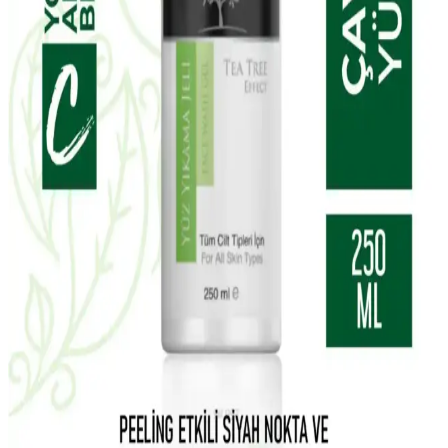
W-Lab Kozmetik Madeleb Krem ve Selin Beauty
CC Krem Seti: Günlük Cilt Bakımı İçin Çok Yönlü
Çözüm
Madeleb Krem ve CC krem seti, cilt tipine uygun, doğal içerikli ve
vegan formülüyle günlük bakımda pratik ve etkili çözümler sunar.
Yves Rocher Tropikal Hindistan Cevizi Vücut
Losyonu Doğal Nemlendirici ve Besleyici Özellikler
Yves Rocher'in tropikal hindistan cevizi içeren vegan vücut losyonu,
tüm cilt tipleri için uygun, doğal içeriklerle formüle edilmiştir. Hafif
yapısı ve kalıcı kokusuyla cildi nemlendirir ve besler.
La Roche-Posay Lipikar Syndet AP+ Hassas ve
Kuru Ciltler İçin Temizlik Jeli Ürün Özellikleri
La Roche-Posay Lipikar Syndet AP+ arındırıcı vücut yıkama jeli,
hassas ve kuru ciltlere uygun, yatıştırıcı ve nemlendirici etkileriyle
günlük kullanımda cilt sağlığını koruyan etkili bir temizlik ürünüdür.
Carvien's Çay Ağacı Yağlı Yüz Yıkama Jeli: Doğal