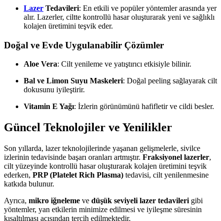
Lazer
Tedavileri
: En etkili ve popüler yöntemler arasında yer
alır. Lazerler, ciltte kontrollü hasar oluşturarak yeni ve sağlıklı
kolajen üretimini teşvik eder.
Doğal ve Evde Uygulanabilir Çözümler
Aloe Vera
: Cilt yenileme ve yatıştırıcı etkisiyle bilinir.
Bal ve Limon Suyu Maskeleri
: Doğal peeling sağlayarak cilt
dokusunu iyileştirir.
Vitamin E Yağı
: İzlerin görünümünü hafifletir ve cildi besler.
Güncel Teknolojiler ve Yenilikler
Son yıllarda, lazer teknolojilerinde yaşanan gelişmelerle, sivilce
izlerinin tedavisinde başarı oranları artmıştır.
Fraksiyonel lazerler
,
cilt yüzeyinde kontrollü hasar oluşturarak kolajen üretimini teşvik
ederken,
PRP (Platelet Rich Plasma)
tedavisi, cilt yenilenmesine
katkıda bulunur.
Ayrıca,
mikro iğneleme
ve
düşük seviyeli lazer tedavileri
gibi
yöntemler, yan etkilerin minimize edilmesi ve iyileşme süresinin
kısaltılması açısından tercih edilmektedir.