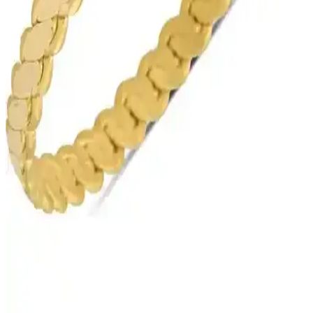
Has Altın Havale seçeneği, dijital ortamda hızlı transfer ve düşük
maliyet avantajı sunar.
Kayra Mücevher Prenses Anka Kuşu Altın Kaplama
Kolye Özellikleri ve Kullanım İpuçları
Kayra Mücevher'in özgün tasarımı ve yüksek kaliteli malzemeleriyle
dikkat çeken Anka Kuşu kolyesi, estetik ve sembolik anlamlar
taşıyan şık bir takı seçeneği sunar. Uzun ömürlü kullanım için dikkat
edilmelidir.
Kibrit Çöpü Bilezik ile Işçiliksiz Bilezik (T51) 5 g
Modellerinin Üretim Özellikleri
Bu karşılaştırma Kibrit Çöpü Bilezik ile Işçiliksiz Bilezik
modellerinin malzeme saflığı (22 Ayar, 0,916), ağırlık ve ölçü
aralıkları, üretim yöntemi, imalat süresi ve damga/sertifikasyon gibi
ana özelliklerini karşılaştırır ve kullanıcıya özelleştirme olanaklarını
da aktarır.
Altında Fırsat 40 Gram 22 Ayar Burma Altın
Bilezikler Güvenli ve Şık Tasarım