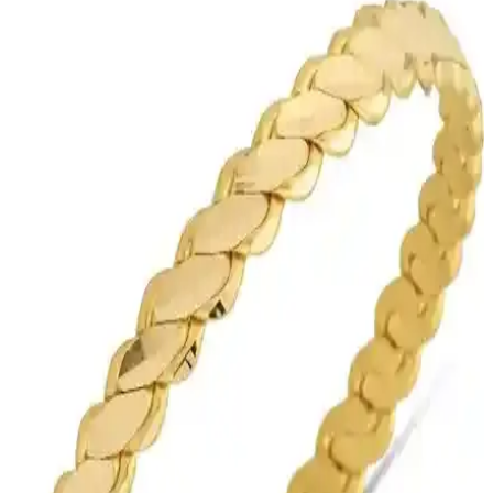
Fiyonk Kuyumculuk'un 14 ayar altın mini kuzey yıldızı kolye ucu,
hafifliği ve şık tasarımıyla günlük kullanım için ideal, dayanıklı ve
kaliteli malzemelerle üretilmiş şık bir takı parçasıdır.
Harem Altın 10 Gram (9.95 Has) Saf Altın Havale
Ürünü Detaylı İnceleme ve Özellikleri
Harem Altın 10 Gram (9.95 Has) altın havale, yüksek saflıkta ve
güvenilirlikte saf altın ürünüdür. Sınırlı stok ve işlem detaylarıyla
yatırımcılar için ideal seçenekler sunar.
T51 Tuğrul Altın 7 Gram 22 Ayar Saf Altın Bilezik -
Özgün Tasarım ve Güvenilirlik
Yüksek kalite 22 ayar saf altından üretilmiş, el işçiliğiyle tasarlanmış
Tuğrul bilezik, özgün tasarımı ve çeşitli ölçü seçenekleriyle şıklık ve
dayanıklılık sunar.
E-Altın 24 Ayar 8 Gr Hesaba Has Altın Havale ile
Güvenli ve Pratik Yatırım Seçeneği
Güvenli ve pratik altın yatırımı için E-Altın 24 Ayar 8 Gr Hesaba