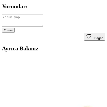
Yorumlar:
Yorum
0
Beğen
Ayrıca Bakınız
Kuyumcu Nurettin 5 Gram 22 Ayar Altın Bilezik
Günlük ve Yatırım İçin Uygun
Kuyumcu Nurettin'in 5 gram, 22 ayar saf altın bileziği, farklı renk ve
uzunluk seçenekleriyle şıklık ve yatırım imkanı sunar, sertifikalı ve
güvenli alışveriş sağlar.
Fiyonk Kuyumculuk 14 Ayar Altın Mini Kuzey
Yıldızı Kolye Ucu Günlük Kullanım İçin Şık
Tasarım