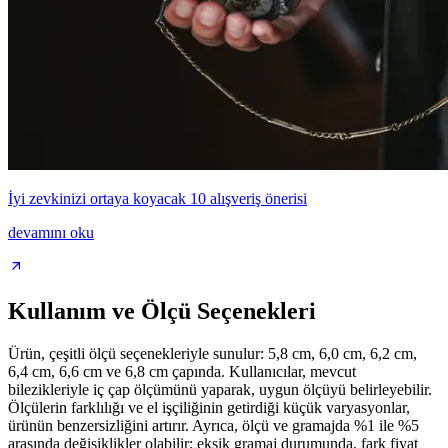
İyi zevkinizi ortaya koyacak 10 alışveriş önerisi
devamını oku
Kullanım ve Ölçü Seçenekleri
Ürün, çeşitli ölçü seçenekleriyle sunulur: 5,8 cm, 6,0 cm, 6,2 cm,
6,4 cm, 6,6 cm ve 6,8 cm çapında. Kullanıcılar, mevcut
bilezikleriyle iç çap ölçümünü yaparak, uygun ölçüyü belirleyebilir.
Ölçülerin farklılığı ve el işçiliğinin getirdiği küçük varyasyonlar,
ürünün benzersizliğini artırır. Ayrıca, ölçü ve gramajda %1 ile %5
arasında değişiklikler olabilir; eksik gramaj durumunda, fark fiyat