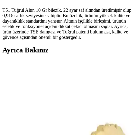
T51 Tuğrul Altın 10 Gr bilezik, 22 ayar saf altından üretilmiştir olup,
0,916 saflık seviyesine sahiptir. Bu özellik, ürünün yüksek kalite ve
dayanıklılık standardını yansıtır. Altının işçilikle birleşimi, ürünün
estetik ve fonksiyonel açıdan dikkat çekici olmasını sağlar. Ayrıca,
ürün üzerinde TSE damgası ve Tuğrul patenti bulunması, kalite ve
güvence açısından önemli bir göstergedir.
Ayrıca Bakınız
Kuyumcu Nurettin 5 Gram 22 Ayar Altın Bilezik
Günlük ve Yatırım İçin Uygun
Kuyumcu Nurettin'in 5 gram, 22 ayar saf altın bileziği, farklı renk ve
uzunluk seçenekleriyle şıklık ve yatırım imkanı sunar, sertifikalı ve
güvenli alışveriş sağlar.
Fiyonk Kuyumculuk 14 Ayar Altın Mini Kuzey
Yıldızı Kolye Ucu Günlük Kullanım İçin Şık
Tasarım
Fiyonk Kuyumculuk'un 14 ayar altın mini kuzey yıldızı kolye ucu,