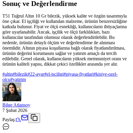
Sonuç ve Değerlendirme
T51 Tuğrul Altın 10 Gr bilezik, yüksek kalite ve özgün tasarımıyla
öne çıkar. El işçiliği ve kullanılan malzeme, ürünün benzersizliğine
katkıda bulunur. Fiyat ve ölçü esnekliği, kullanıcıların ihtiyaçlarına
göre uyarlanabilir. Ancak, işçilik ve ölçü farklılıkları, bazı
kullanıcılar tarafından olumsuz olarak değerlendirilebilir. Bu
nedenle, ürünün detaylı ölçüm ve değerlendirme ile alınması
önemlidir. Altının piyasa koşullarına bağlı olarak fiyatlandırılması,
ürünün değerini korumasını sağlar ve yatırım amaçlı da tercih
edilebilir. Genel olarak, kullanıcıların yüksek memnuniyet oranı ve
ürünün kaliteli yapısı, dikkat çekici özellikler arasında yer alır.
#
altin
#
bilezik
#
22-ayar
#
el-isciligi
#
piyasa-fiyatlari
#
kisiye-ozel-
olcu
#
yatirim
Bilge Atlansoy
7 Şubat 2026
Paylaş:
f
𝕏