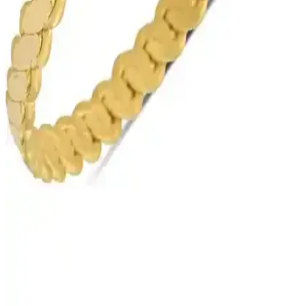
Kayra Mücevher Prenses Anka Kuşu Altın Kaplama
Kolye Özellikleri ve Kullanım İpuçları
Kayra Mücevher'in özgün tasarımı ve yüksek kaliteli malzemeleriyle
dikkat çeken Anka Kuşu kolyesi, estetik ve sembolik anlamlar
taşıyan şık bir takı seçeneği sunar. Uzun ömürlü kullanım için dikkat
edilmelidir.
Kibrit Çöpü Bilezik ile Işçiliksiz Bilezik (T51) 5 g
Modellerinin Üretim Özellikleri
Bu karşılaştırma Kibrit Çöpü Bilezik ile Işçiliksiz Bilezik
modellerinin malzeme saflığı (22 Ayar, 0,916), ağırlık ve ölçü
aralıkları, üretim yöntemi, imalat süresi ve damga/sertifikasyon gibi
ana özelliklerini karşılaştırır ve kullanıcıya özelleştirme olanaklarını
da aktarır.
Altında Fırsat 40 Gram 22 Ayar Burma Altın
Bilezikler Güvenli ve Şık Tasarım
40 gram 22 ayar Burma altın bilezikler, el yapımı ve özgün
tasarımıyla şıklık ve yatırım fırsatı sağlar, güvenli teslimat ve güncel