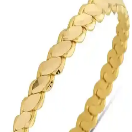
hafifliği ve şık tasarımıyla günlük kullanım için ideal, dayanıklı ve
kaliteli malzemelerle üretilmiş şık bir takı parçasıdır.
Harem Altın 10 Gram (9.95 Has) Saf Altın Havale
Ürünü Detaylı İnceleme ve Özellikleri
Harem Altın 10 Gram (9.95 Has) altın havale, yüksek saflıkta ve
güvenilirlikte saf altın ürünüdür. Sınırlı stok ve işlem detaylarıyla
yatırımcılar için ideal seçenekler sunar.
T51 Tuğrul Altın 7 Gram 22 Ayar Saf Altın Bilezik -
Özgün Tasarım ve Güvenilirlik
Yüksek kalite 22 ayar saf altından üretilmiş, el işçiliğiyle tasarlanmış
Tuğrul bilezik, özgün tasarımı ve çeşitli ölçü seçenekleriyle şıklık ve
dayanıklılık sunar.
E-Altın 24 Ayar 8 Gr Hesaba Has Altın Havale ile
Güvenli ve Pratik Yatırım Seçeneği
Güvenli ve pratik altın yatırımı için E-Altın 24 Ayar 8 Gr Hesaba
Has Altın Havale seçeneği, dijital ortamda hızlı transfer ve düşük
maliyet avantajı sunar.