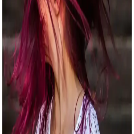
Saç Parlatma Ürünlerinin Kimyasal Yapısı,
Faydaları ve Saç Sağlığına Etkileri
Saç parlatıcılar, saçın dış yüzeyini kaplayarak parlaklık sağlar, renk
solmasını yavaşlatır ancak yapısal hasarı onaramaz. Yarı kalıcı
ürünler saç sağlığı için daha az zararlıdır ve doğru kullanımla etkili
sonuç verir.
Buzlu Çikolata Kahve Saç Rengi: Estetik ve Ton
Özellikleri Üzerine Kapsamlı İnceleme
Buzlu çikolata kahve saç rengi, sıcak kahve tonları ile soğuk alt
tonların dengesiyle modern ve doğal bir görünüm sunar. Doğru
bakım ve uygulama ile saçlarda uzun süre parlaklık sağlar.
3 Numara Gri Saç: Kozmetik ve Bakım Açısından
Kapsamlı Bir İnceleme
3 numara gri saç ifadesi kozmetik ve bakımda spesifik bilgi
sunmuyor. Gri saçın doğal yapısı, tonları ve bakımında nemlendirme
ile güçlendirme ön plandadır. Detaylar için sektör kaynakları önerilir.
Kalıcı Saç Boyası Kaç Ay Kalır? Saç Boyasının
Kalıcılık Süresi ve Etkileri