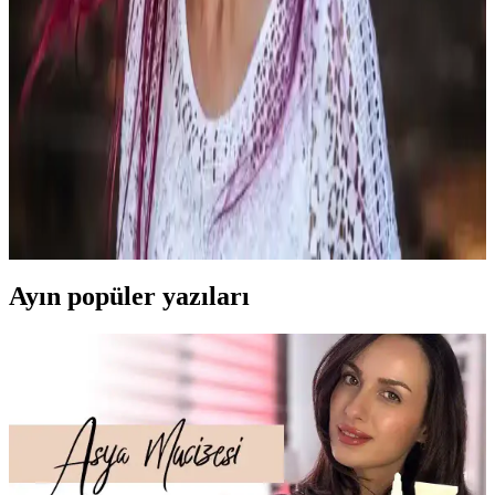
Kalıcı saç boyaları saçta ortalama 8 hafta kalıcıdır ve tamamen
çıkması yaklaşık 3 ay sürer. Palette 7-0 Kumral gibi ürünler kalıcılık
ve bakım sağlar. Raf ömrü ise yaklaşık 3 yıldır.
Vişne Çürüğü Saç Rengi: Derinlik ve Çekiciliğin
Modern Yansıması
Vişne çürüğü saç rengi, kırmızı ve mor tonlarının birleşimiyle derin
ve parlak bir görünüm sağlar. Profesyonel uygulama ve düzenli
bakım ile uzun süre canlı kalır, kişisel stile uyum sağlar.
Ayın popüler yazıları