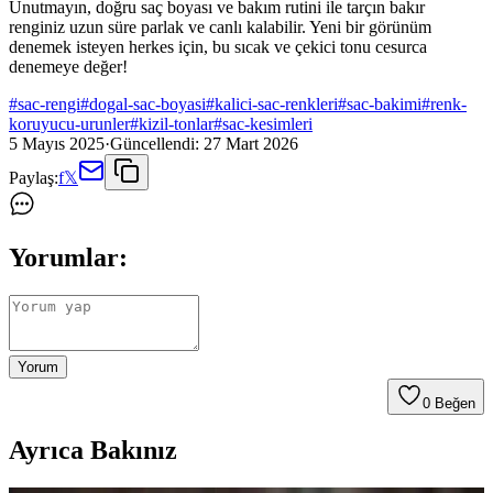
Unutmayın, doğru saç boyası ve bakım rutini ile tarçın bakır
renginiz uzun süre parlak ve canlı kalabilir. Yeni bir görünüm
denemek isteyen herkes için, bu sıcak ve çekici tonu cesurca
denemeye değer!
#
sac-rengi
#
dogal-sac-boyasi
#
kalici-sac-renkleri
#
sac-bakimi
#
renk-
koruyucu-urunler
#
kizil-tonlar
#
sac-kesimleri
5 Mayıs 2025
·
Güncellendi:
27 Mart 2026
Paylaş:
f
𝕏
Yorumlar:
Yorum
0
Beğen
Ayrıca Bakınız