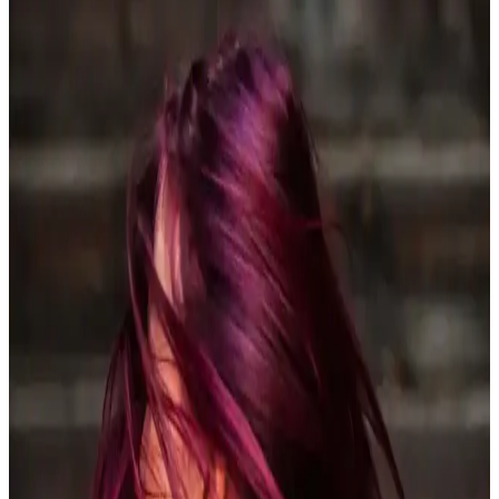
Saç Rengi Seçiminde Cilt Tonu, Makyaj ve Saç
Sağlığına Dikkat Edilmesi Gerekenler
Saç rengi seçimi, cilt tonu, makyaj uyumu ve saç sağlığı dikkate
alınarak yapılmalıdır. Koyu bordo, küllü kahverengi gibi tonlar
popülerdir. Doğal ve sağlıklı görünüm için bakım önemlidir.
Blonde ve Brunette Saç Renkleri Arasında Doğru
Ton Seçimi ve Bakım İpuçları
Blonde ve brunette saç renkleri arasında seçim yaparken cilt tonu,
yüz hatları ve bakım gereksinimleri önemlidir. Ara tonlar dengeli ve
doğal bir görünüm sunar, renk geçişleri ise bakım kolaylığı sağlar.
Çingene Saç Rengi: Dijital İçerik Eksikliği ve Arama
Sonuçlarının Analizi
Çingene saç rengi ifadesiyle ilgili dijital platformlarda kapsamlı
içerik bulunmamaktadır. Arama sonuçları genellikle YouTube'un
genel özelliklerine odaklanmakta, konu hakkında detaylı bilgi
eksiktir.