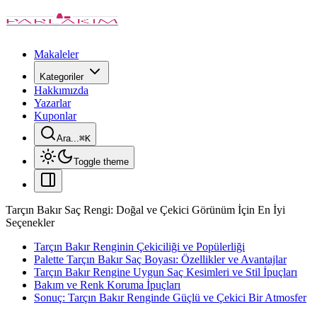
Makaleler
Kategoriler
Hakkımızda
Yazarlar
Kuponlar
Ara...
⌘
K
Toggle theme
Tarçın Bakır Saç Rengi: Doğal ve Çekici Görünüm İçin En İyi
Seçenekler
Tarçın Bakır Renginin Çekiciliği ve Popülerliği
Palette Tarçın Bakır Saç Boyası: Özellikler ve Avantajlar
Tarçın Bakır Rengine Uygun Saç Kesimleri ve Stil İpuçları
Bakım ve Renk Koruma İpuçları
Sonuç: Tarçın Bakır Renginde Güçlü ve Çekici Bir Atmosfer