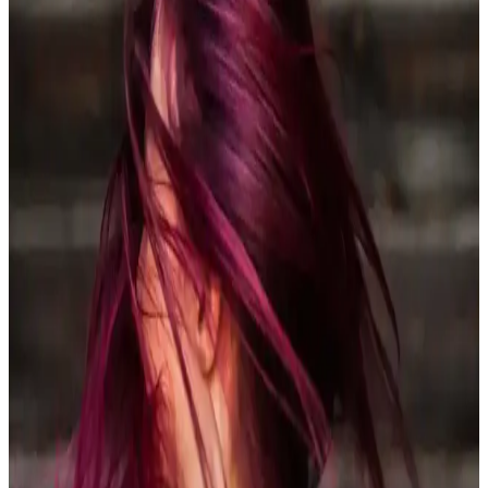
Blonde ve Brunette Saç Renkleri Arasında Doğru
Ton Seçimi ve Bakım İpuçları
Blonde ve brunette saç renkleri arasında seçim yaparken cilt tonu,
yüz hatları ve bakım gereksinimleri önemlidir. Ara tonlar dengeli ve
doğal bir görünüm sunar, renk geçişleri ise bakım kolaylığı sağlar.
Çingene Saç Rengi: Dijital İçerik Eksikliği ve Arama
Sonuçlarının Analizi
Çingene saç rengi ifadesiyle ilgili dijital platformlarda kapsamlı
içerik bulunmamaktadır. Arama sonuçları genellikle YouTube'un
genel özelliklerine odaklanmakta, konu hakkında detaylı bilgi
eksiktir.
Saç Parlatma Ürünlerinin Kimyasal Yapısı,
Faydaları ve Saç Sağlığına Etkileri
Saç parlatıcılar, saçın dış yüzeyini kaplayarak parlaklık sağlar, renk
solmasını yavaşlatır ancak yapısal hasarı onaramaz. Yarı kalıcı
ürünler saç sağlığı için daha az zararlıdır ve doğru kullanımla etkili
sonuç verir.
Buzlu Çikolata Kahve Saç Rengi: Estetik ve Ton