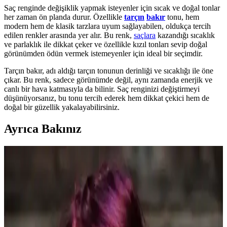
Saç renginde değişiklik yapmak isteyenler için sıcak ve doğal tonlar
her zaman ön planda durur. Özellikle
tarçın
bakır
tonu, hem
modern hem de klasik tarzlara uyum sağlayabilen, oldukça tercih
edilen renkler arasında yer alır. Bu renk,
saçlara
kazandığı sıcaklık
ve parlaklık ile dikkat çeker ve özellikle kızıl tonları sevip doğal
görünümden ödün vermek istemeyenler için ideal bir seçimdir.
Tarçın bakır, adı aldığı tarçın tonunun derinliği ve sıcaklığı ile öne
çıkar. Bu renk, sadece görünümde değil, aynı zamanda enerjik ve
canlı bir hava katmasıyla da bilinir. Saç renginizi değiştirmeyi
düşünüyorsanız, bu tonu tercih ederek hem dikkat çekici hem de
doğal bir güzellik yakalayabilirsiniz.
Ayrıca Bakınız
Saç Rengi Seçiminde Cilt Tonu, Makyaj ve Saç
Sağlığına Dikkat Edilmesi Gerekenler
Saç rengi seçimi, cilt tonu, makyaj uyumu ve saç sağlığı dikkate
alınarak yapılmalıdır. Koyu bordo, küllü kahverengi gibi tonlar
popülerdir. Doğal ve sağlıklı görünüm için bakım önemlidir.