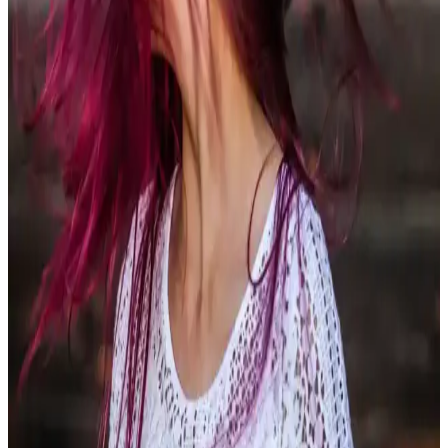
Özellikleri Üzerine Kapsamlı İnceleme
Buzlu çikolata kahve saç rengi, sıcak kahve tonları ile soğuk alt
tonların dengesiyle modern ve doğal bir görünüm sunar. Doğru
bakım ve uygulama ile saçlarda uzun süre parlaklık sağlar.
3 Numara Gri Saç: Kozmetik ve Bakım Açısından
Kapsamlı Bir İnceleme
3 numara gri saç ifadesi kozmetik ve bakımda spesifik bilgi
sunmuyor. Gri saçın doğal yapısı, tonları ve bakımında nemlendirme
ile güçlendirme ön plandadır. Detaylar için sektör kaynakları önerilir.
Kalıcı Saç Boyası Kaç Ay Kalır? Saç Boyasının
Kalıcılık Süresi ve Etkileri
Kalıcı saç boyaları saçta ortalama 8 hafta kalıcıdır ve tamamen
çıkması yaklaşık 3 ay sürer. Palette 7-0 Kumral gibi ürünler kalıcılık
ve bakım sağlar. Raf ömrü ise yaklaşık 3 yıldır.
Vişne Çürüğü Saç Rengi: Derinlik ve Çekiciliğin
Modern Yansıması