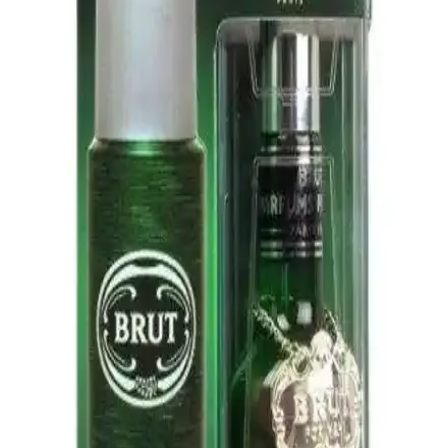
NIVEA Kişisel Bakım Takımı: Günlük Cilt ve Vücut
Bakımında Güvenilir Çözüm
NIVEA kişisel bakım takımı, nemlendirme ve ferahlık sağlayan
ürünleriyle günlük cilt ve dudak bakımını kolaylaştırır, dermatolojik
onaylı ve hassas ciltlere uygundur.
Dove Stick Deodorantlarda Alüminyum Bileşiği
Değişikliği ve Performans Üzerindeki Etkileri
Dove stick deodorantlarda alüminyum bileşiği değişikliği, ter ve
koku kontrolünde azalma ile cilt tahrişine yol açarak kullanıcı
memnuniyetini etkiledi. Eski formüller hassas ciltler için tercih
ediliyor.
W-Lab Madeleb Roll On 3'lü Set: Doğal İçerikli
Terleme ve Koku Önleyici Çözüm
Doğal içeriklerle formüle edilen W-Lab Madeleb Roll On 3'lü set,
terleme ve kötü koku sorunlarını etkili çözerken, cilt tonunu açar ve
hafifliği ile kullanımı kolaydır.