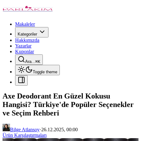
Makaleler
Kategoriler
Hakkımızda
Yazarlar
Kuponlar
Ara...
⌘
K
Toggle theme
Axe Deodorant En Güzel Kokusu
Hangisi? Türkiye'de Popüler Seçenekler
ve Seçim Rehberi
Bilge Atlansoy
·
26.12.2025, 00:00
Ürün Karşılaştırmaları