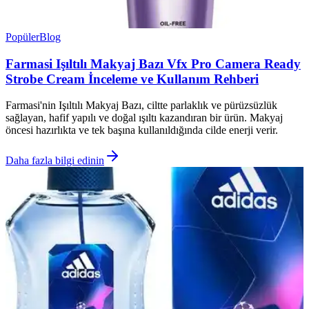
Popüler
Blog
Farmasi Işıltılı Makyaj Bazı Vfx Pro Camera Ready
Strobe Cream İnceleme ve Kullanım Rehberi
Farmasi'nin Işıltılı Makyaj Bazı, ciltte parlaklık ve pürüzsüzlük
sağlayan, hafif yapılı ve doğal ışıltı kazandıran bir ürün. Makyaj
öncesi hazırlıkta ve tek başına kullanıldığında cilde enerji verir.
Daha fazla bilgi edinin