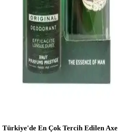
Rexona Men Invisible Black & White Sprey
Deodorant Günlük Kullanım ve Özellikleri
Rexona Men Invisible Black & White sprey deodorant, 72 saat
kalıcılık, kıyafetlerde iz bırakmama ve ferah koku özellikleriyle
hareketli yaşam tarzına uygun bir kişisel bakım ürünüdür.
Garnier Mineral Roll-On Deodorant Kadınlar İçin
Uzun Süreli Koruma ve Ferah Koku
Garnier Mineral Roll-On, 72 saat koruma sağlayan, organik içerikli,
hızlı kuruyan ve ferah koku bırakan kadın deodorantıdır. Hassas
ciltlere uygun, yüksek sıcaklıklarda bile etkili koruma sunar.
Brut Plexi Madalyon Set Erkekler İçin Kalıcı ve
Ferah Koku Deneyimi Sunar
Brut Plexi Madalyon Set, 100 ml Eau de Toilette ve deodorant içerir.
Ferah ve odunsu notalarla kalıcı erkek kokusu sağlar, günlük
kullanım için ideal, kendine güveni artıran şık bir set.
Türkiye'de En Çok Tercih Edilen Axe