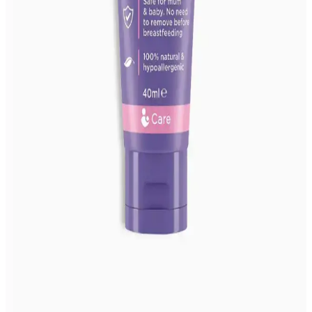
Mustela Göğüs Kremi ile Doğal ve Güvenilir Göğüs
Bakımı Rehberi
Mustela göğüs kremi, doğal içerikleriyle emziren ve hamile kadınlar
için güvenli, nemlendirici ve elastikiyeti artırıcı özellikleriyle
çatlakları önleyen etkili bir bakım sağlar.
En İyi Göğüs Kremi Seçimi ve Bakım İpuçlarıyla
Genç ve Sağlıklı Görünüm
Doğru göğüs kremi seçimi ve düzenli bakım ile cilt elastikiyetinizi
artırabilir, yaşlanma belirtilerini geciktirebilirsiniz. Doğal içeriklere
ve yaşa uygun ürünlere dikkat edin.
Göğüs Balsamları ile Cilt Sağlığını Destekleyen
Güçlü Bakım Rehberi
Güçlü içeriklerle göğüs sağlığını ve görünümünü iyileştiren göğüs
balsamlarının kullanımı, faydaları ve dikkat edilmesi gerekenler
hakkında detaylı bilgiler içerir.
Lansinoh Göğüs Ucu Kremi: Doğal İçeriği ve
Emziren Anneler İçin Güvenilirliği