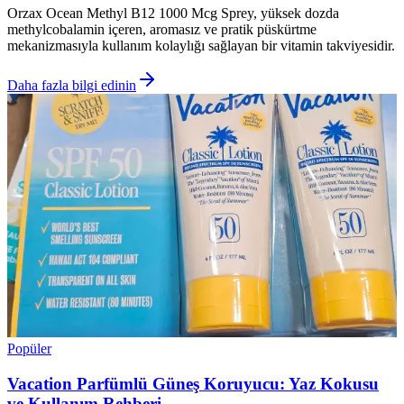
Orzax Ocean Methyl B12 1000 Mcg Sprey, yüksek dozda
methylcobalamin içeren, aromasız ve pratik püskürtme
mekanizmasıyla kullanım kolaylığı sağlayan bir vitamin takviyesidir.
Daha fazla bilgi edinin
Popüler
Vacation Parfümlü Güneş Koruyucu: Yaz Kokusu
ve Kullanım Rehberi