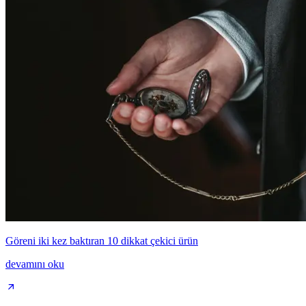
Göreni iki kez baktıran 10 dikkat çekici ürün
devamını oku