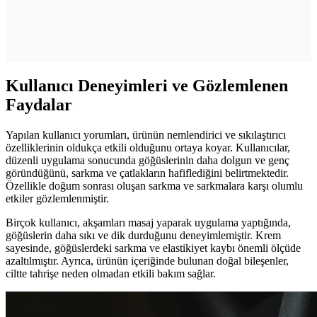
Lansinoh göğüs ucu kremi, doğal lanolin içeriğiyle hassas göğüs
uçlarını korur, rahatlatır ve iyileşme sağlar. Pratik kullanımı ve çeşitli
boyutlarıyla emzirme döneminde en güvenilir seçimlerden biridir.
Kullanıcı Deneyimleri ve Gözlemlenen
Faydalar
Yapılan kullanıcı yorumları, ürünün nemlendirici ve sıkılaştırıcı
özelliklerinin oldukça etkili olduğunu ortaya koyar. Kullanıcılar,
düzenli uygulama sonucunda göğüslerinin daha dolgun ve genç
göründüğünü, sarkma ve çatlakların hafiflediğini belirtmektedir.
Özellikle doğum sonrası oluşan sarkma ve sarkmalara karşı olumlu
etkiler gözlemlenmiştir.
Birçok kullanıcı, akşamları masaj yaparak uygulama yaptığında,
göğüslerin daha sıkı ve dik durduğunu deneyimlemiştir. Krem
sayesinde, göğüslerdeki sarkma ve elastikiyet kaybı önemli ölçüde
azaltılmıştır. Ayrıca, ürünün içeriğinde bulunan doğal bileşenler,
ciltte tahrişe neden olmadan etkili bakım sağlar.