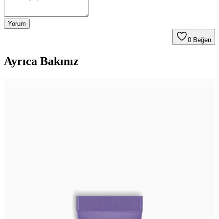
Yorum
0
Beğen
Ayrıca Bakınız
Vasque Göğüs Bakım Kremi: Sıkılaştırıcı ve
Nemlendirici Özellikleriyle Etkili Cilt Bakım Ürünü
Vasque Göğüs Bakım Kremi, doğal içerikleri ve hızlı emilim
özelliğiyle göğüs bölgesini sıkılaştırır, nemlendirir ve elastikiyet
kazandırır. Düzenli kullanımda gözle görülür sonuçlar sağlar.
Biotama Şerbetçi Otu Yağlı Göğüs Bakım Kremi
Sıkılaştırıcı ve Dolgunlaştırıcı Özellikler
Biotama Şerbetçi Otu Yağlı Göğüs Bakım Kremi, doğal içeriklerle
göğüsleri sıkılaştırır, şekli korur ve dolgunlaştırır. Hafif yapısı ve
etkili formülüyle günlük bakımda tercih edilir.