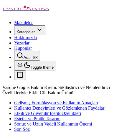
Makaleler
Kategoriler
Hakkımızda
Yazarlar
Kuponlar
Ara...
⌘
K
Toggle theme
Vasque Göğüs Bakım Kremi: Sıkılaştırıcı ve Nemlendirici
Özellikleriyle Etkili Cilt Bakım Ürünü
Gelişmiş Formülasyon ve Kullanım Amaçları
Kullanıcı Deneyimleri ve Gözlemlenen Faydalar
Etkili ve Güvenilir İçerik Özellikleri
Estetik ve Pratik Tasarım
Sonuç ve Uzun Vadeli Kullanımın Önemi
Son Söz