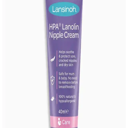
2025'te Emziren Annelerin Tercihi: Lansinoh
Lanolin Krem ile Doğal Koruma
Lansinoh Lanolin Krem, doğal içeriğiyle göğüs ucu çatlaklarını
önler ve iyileştirir. Hemen keşfedin!
Lansinoh Lanolin 40 ml: Doğal ve Güvenilir Cilt
Bakım Ürünü Özellikleri ve Kullanım Rehberi
Lansinoh Lanolin 40 ml, doğal içeriği ve etkili formülüyle emziren
anneler ve kuru ciltlere özel güvenilir bir bakım sağlar. Cilt onarımı
ve tahrişi önlemede ideal, kolay kullanımlı ve uzun ömürlüdür.
Mustela Göğüs Kremi ile Doğal ve Güvenilir Göğüs
Bakımı Rehberi
Mustela göğüs kremi, doğal içerikleriyle emziren ve hamile kadınlar
için güvenli, nemlendirici ve elastikiyeti artırıcı özellikleriyle
çatlakları önleyen etkili bir bakım sağlar.
En İyi Göğüs Kremi Seçimi ve Bakım İpuçlarıyla
Genç ve Sağlıklı Görünüm