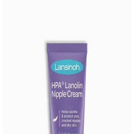
özelliğiyle göğüs bölgesini sıkılaştırır, nemlendirir ve elastikiyet
kazandırır. Düzenli kullanımda gözle görülür sonuçlar sağlar.
Biotama Şerbetçi Otu Yağlı Göğüs Bakım Kremi
Sıkılaştırıcı ve Dolgunlaştırıcı Özellikler
Biotama Şerbetçi Otu Yağlı Göğüs Bakım Kremi, doğal içeriklerle
göğüsleri sıkılaştırır, şekli korur ve dolgunlaştırır. Hafif yapısı ve
etkili formülüyle günlük bakımda tercih edilir.
2025'te Emziren Annelerin Tercihi: Lansinoh
Lanolin Krem ile Doğal Koruma
Lansinoh Lanolin Krem, doğal içeriğiyle göğüs ucu çatlaklarını
önler ve iyileştirir. Hemen keşfedin!
Lansinoh Lanolin 40 ml: Doğal ve Güvenilir Cilt
Bakım Ürünü Özellikleri ve Kullanım Rehberi
Lansinoh Lanolin 40 ml, doğal içeriği ve etkili formülüyle emziren
anneler ve kuru ciltlere özel güvenilir bir bakım sağlar. Cilt onarımı
ve tahrişi önlemede ideal, kolay kullanımlı ve uzun ömürlüdür.