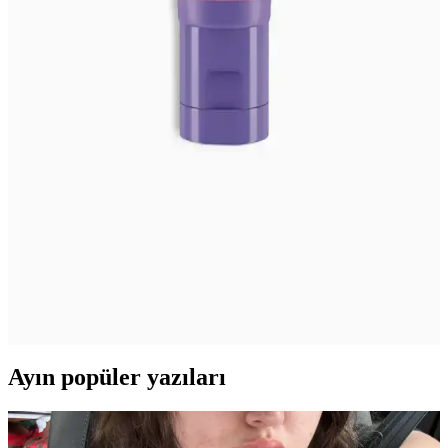
Doğru göğüs kremi seçimi ve düzenli bakım ile cilt elastikiyetinizi
artırabilir, yaşlanma belirtilerini geciktirebilirsiniz. Doğal içeriklere
ve yaşa uygun ürünlere dikkat edin.
Göğüs Balsamları ile Cilt Sağlığını Destekleyen
Güçlü Bakım Rehberi
Güçlü içeriklerle göğüs sağlığını ve görünümünü iyileştiren göğüs
balsamlarının kullanımı, faydaları ve dikkat edilmesi gerekenler
hakkında detaylı bilgiler içerir.
Lansinoh Göğüs Ucu Kremi: Doğal İçeriği ve
Emziren Anneler İçin Güvenilirliği
Lansinoh göğüs ucu kremi, doğal lanolin içeriğiyle hassas göğüs
uçlarını korur, rahatlatır ve iyileşme sağlar. Pratik kullanımı ve çeşitli
boyutlarıyla emzirme döneminde en güvenilir seçimlerden biridir.
Ayın popüler yazıları