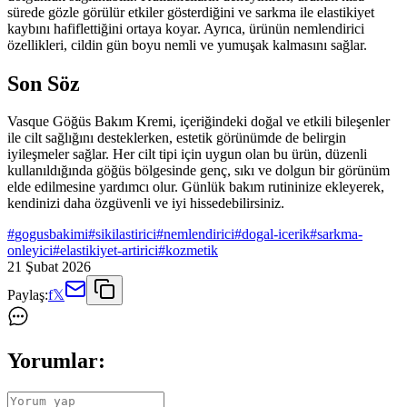
sürede gözle görülür etkiler gösterdiğini ve sarkma ile elastikiyet
kaybını hafiflettiğini ortaya koyar. Ayrıca, ürünün nemlendirici
özellikleri, cildin gün boyu nemli ve yumuşak kalmasını sağlar.
Son Söz
Vasque Göğüs Bakım Kremi, içeriğindeki doğal ve etkili bileşenler
ile cilt sağlığını desteklerken, estetik görünümde de belirgin
iyileşmeler sağlar. Her cilt tipi için uygun olan bu ürün, düzenli
kullanıldığında göğüs bölgesinde genç, sıkı ve dolgun bir görünüm
elde edilmesine yardımcı olur. Günlük bakım rutininize ekleyerek,
kendinizi daha özgüvenli ve iyi hissedebilirsiniz.
#
gogusbakimi
#
sikilastirici
#
nemlendirici
#
dogal-icerik
#
sarkma-
onleyici
#
elastikiyet-artirici
#
kozmetik
21 Şubat 2026
Paylaş:
f
𝕏
Yorumlar: