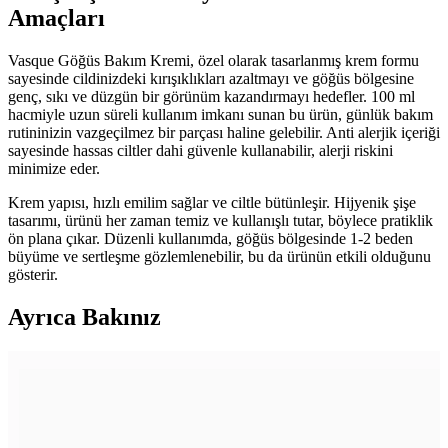
Amaçları
Vasque Göğüs Bakım Kremi, özel olarak tasarlanmış krem formu
sayesinde cildinizdeki kırışıklıkları azaltmayı ve göğüs bölgesine
genç, sıkı ve düzgün bir görünüm kazandırmayı hedefler. 100 ml
hacmiyle uzun süreli kullanım imkanı sunan bu ürün, günlük bakım
rutininizin vazgeçilmez bir parçası haline gelebilir. Anti alerjik içeriği
sayesinde hassas ciltler dahi güvenle kullanabilir, alerji riskini
minimize eder.
Krem yapısı, hızlı emilim sağlar ve ciltle bütünleşir. Hijyenik şişe
tasarımı, ürünü her zaman temiz ve kullanışlı tutar, böylece pratiklik
ön plana çıkar. Düzenli kullanımda, göğüs bölgesinde 1-2 beden
büyüme ve sertleşme gözlemlenebilir, bu da ürünün etkili olduğunu
gösterir.
Ayrıca Bakınız
Vasque Göğüs Bakım Kremi: Sıkılaştırıcı ve
Nemlendirici Özellikleriyle Etkili Cilt Bakım Ürünü
Vasque Göğüs Bakım Kremi, doğal içerikleri ve hızlı emilim