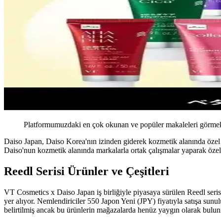
Platformumuzdaki en çok okunan ve popüler makaleleri görmek 
Daiso Japan, Daiso Korea'nın izinden giderek kozmetik alanında özel iş 
Daiso'nun kozmetik alanında markalarla ortak çalışmalar yaparak özel ü
Reedl Serisi Ürünler ve Çeşitleri
VT Cosmetics x Daiso Japan iş birliğiyle piyasaya sürülen Reedl serisi,
yer alıyor. Nemlendiriciler 550 Japon Yeni (JPY) fiyatıyla satışa sunu
belirtilmiş ancak bu ürünlerin mağazalarda henüz yaygın olarak bulunm