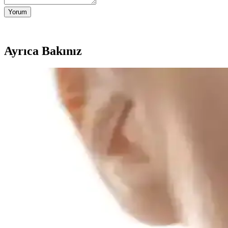
Yorum
Ayrıca Bakınız
Saç ve Sakal Beyazlıklarını Gidermeye Yönelik Doğ
SoapCover saç beyazlık giderici katı şampuan, doğal içerikleri ve prat
NEDOX Varilx Önleyici Roll-on: Varis ve Kılcal D
NEDOX Varilx Roll-on, doğal içerikleriyle varis ve damar sorunlarını h
Günlük Makyajda Konfor, Hız ve Doğallığın Önemi: P
Günlük makyajda konfor, hız ve dayanıklılık önceliklidir. Doğal görü
Dejavu Lash Knockout ve Heroine Make Long & Curl
Dejavu Lash Knockout maskarası kirpik kıvrıklığını koruyamayıp bula