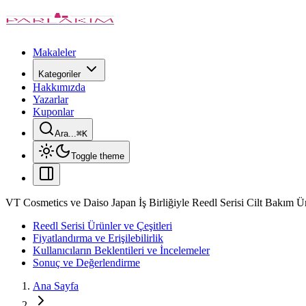
Makaleler
Kategoriler
Hakkımızda
Yazarlar
Kuponlar
Ara...
⌘
K
Toggle theme
VT Cosmetics ve Daiso Japan İş Birliğiyle Reedl Serisi Cilt Bakım Ürü
Reedl Serisi Ürünler ve Çeşitleri
Fiyatlandırma ve Erişilebilirlik
Kullanıcıların Beklentileri ve İncelemeler
Sonuç ve Değerlendirme
Ana Sayfa