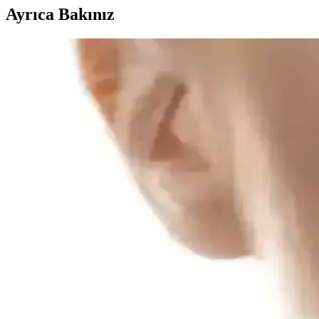
Ayrıca Bakınız
Saç ve Sakal Beyazlıklarını Gidermeye Yönelik Doğ
SoapCover saç beyazlık giderici katı şampuan, doğal içerikleri ve prat
NEDOX Varilx Önleyici Roll-on: Varis ve Kılcal D
NEDOX Varilx Roll-on, doğal içerikleriyle varis ve damar sorunlarını h
Günlük Makyajda Konfor, Hız ve Doğallığın Önemi: P
Günlük makyajda konfor, hız ve dayanıklılık önceliklidir. Doğal görü
Dejavu Lash Knockout ve Heroine Make Long & Curl
Dejavu Lash Knockout maskarası kirpik kıvrıklığını koruyamayıp bula
ürünler inceleniyor.
Makyaj Düzenleyicileri: Cam ve Akrilik Modellerle O