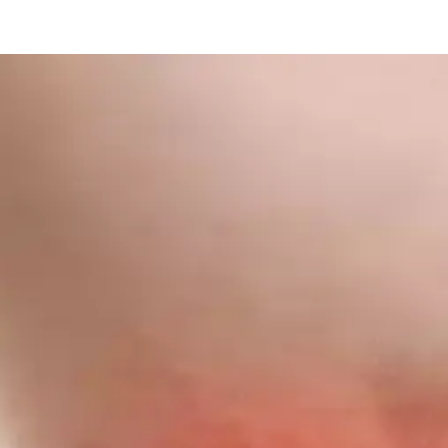
al Katı Şampuan Ürünü İncelemesi
ik kullanımıyla saç ve sakal beyazlıklarını azaltmayı hedefleyen etkili b
amar Sorunlarına Çözüm Sunan Doğal Kozmetik Ürün
afifletir, kullanımı kolay, ferahlatıcı ve güvenilir bir damar bakım ürü
ratik ve Dayanıklı Rutinler
nüm ve pratik ürün seçimi, yoğun yaşam temposunda ideal makyaj rutini
 Maskaralarının Kirpik Kıvırma Performans Karşılaş
şma yaparken, Heroine Make Long & Curl maskarası uzun süreli kıvrıklı
rganize ve Estetik Çözümler