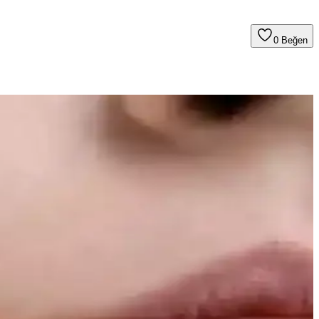
0
Beğen
ir çözüm sunar.
nüdür.
ni oluşturur.
tırması
k ve suya dayanıklılık sunuyor. Kullanıcı deneyimleri ve alternatif