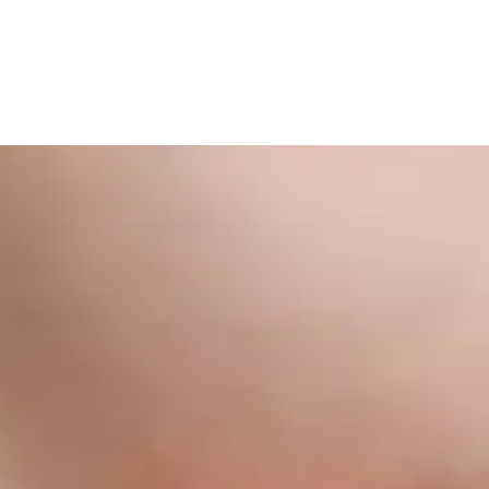
al Katı Şampuan Ürünü İncelemesi
ik kullanımıyla saç ve sakal beyazlıklarını azaltmayı hedefleyen etkili b
amar Sorunlarına Çözüm Sunan Doğal Kozmetik Ürün
afifletir, kullanımı kolay, ferahlatıcı ve güvenilir bir damar bakım ürü
ratik ve Dayanıklı Rutinler
nüm ve pratik ürün seçimi, yoğun yaşam temposunda ideal makyaj rutini
 Maskaralarının Kirpik Kıvırma Performans Karşılaş
şma yaparken, Heroine Make Long & Curl maskarası uzun süreli kıvrıklı