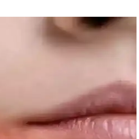
ir çözüm sunar.
nüdür.
ni oluşturur.
tırması
k ve suya dayanıklılık sunuyor. Kullanıcı deneyimleri ve alternatif