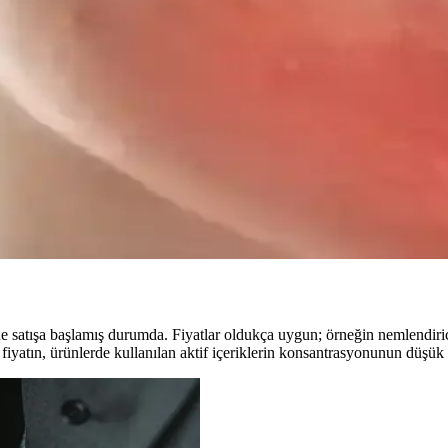
ar. Cam ve akrilik modellerin avantajları, tasarım seçenekleri ve kulla
 Teknikleri Rehberi
zer gibi temel ürünlerin doğru seçimi ve uygulanmasıyla doğal ve kalıcı
ıcı Doğal Dudak Renkleri
cı renkler sunar. Farklı cilt tonlarına uyumlu renk seçenekleri ve diğer
ve Uygulama Yöntemleri
taylandırılır. Doğru renk ve uygulama ile doğal, sağlıklı ve estetik bir g
satışa başlamış durumda. Fiyatlar oldukça uygun; örneğin nemlendiricil
 fiyatın, ürünlerde kullanılan aktif içeriklerin konsantrasyonunun düşük o