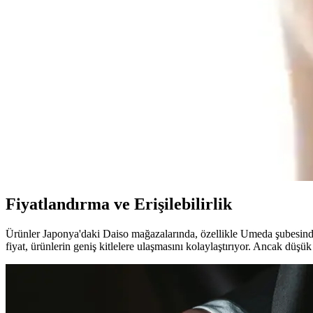
Makyaj düzenleyicileri, kozmetik ürünlerin düzenli ve korunmasını sağl
İlk Makyaj Deneyimi İçin Temel Ürünler ve Uygulama
İlk kez makyaj yapanlar için kirpik kıvırıcı, kapatıcı, pudra ve bron
Hera Sensual Fitting Glow Tint: Nemlendiren ve Kal
Hera Sensual Fitting Glow Tint, dudakları nemlendirirken doğal ve kalı
Farklı Yüz Kızarıklıkları İçin Uygun Allık Tonları 
Yüzdeki farklı kızarıklık türlerine uygun allık tonları ve formülleri de
Fiyatlandırma ve Erişilebilirlik
Ürünler Japonya'daki Daiso mağazalarında, özellikle Umeda şubesinde 
fiyat, ürünlerin geniş kitlelere ulaşmasını kolaylaştırıyor. Ancak düşük