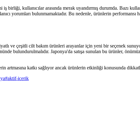
 birliği, kullanıcılar arasında merak uyandırmış durumda. Bazı kullanıc
ullanıcı yorumları bulunmamaktadır. Bu nedenle, ürünlerin performansı h
tlı ve çeşitli cilt bakım ürünleri arayanlar için yeni bir seçenek sunuyor.
önünde bulundurulmalıdır. Japonya'da satışa sunulan bu ürünler, önümü
nlerin artmasına katkı sağlıyor ancak ürünlerin etkinliği konusunda dikkat
nya
#
aktif-icerik