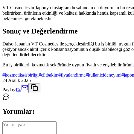
VT Cosmetics'in Japonya Instagram hesabından da duyurulan bu resmi iş
belirtirken, ürünlerin etkinliği ve kalitesi hakkında henüz kapsamlı k
beklenmesi gerekmektedir.
Sonuç ve Değerlendirme
Daiso Japan'ın VT Cosmetics ile gerçekleştirdiği bu iş birliği, uygun fiya
çekiyor ancak aktif içerik konsantrasyonunun düşük olabileceği göz 
değerlendirilebilecektir.
Bu iş birlikleri, kozmetik sektöründe uygun fiyatlı ve erişilebilir ürü
#
kozmetik
#
isbirligi
#
ciltbakim
#
fiyatlandirma
#
kullanicideneyimi
#
japo
24 Aralık 2025
Paylaş:
f
𝕏
Yorumlar: