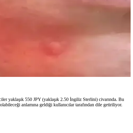
nıcı deneyimleriyle ideal seçim rehberi sunuluyor.
 makyaj görünümü elde etme yöntemleri anlatılmaktadır.
 Hera ürünleriyle uyumu ile dikkat çeker.
örünüm sağlanır.
er yaklaşık 550 JPY (yaklaşık 2.50 İngiliz Sterlini) civarında. Bu
labileceği anlamına geldiği kullanıcılar tarafından dile getiriliyor.