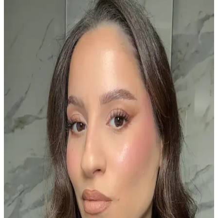
Farklı Yüz Kızarıklıkları İçin Uygun Allık Tonları
ve Uygulama Yöntemleri
Yüzdeki farklı kızarıklık türlerine uygun allık tonları ve formülleri
detaylandırılır. Doğru renk ve uygulama ile doğal, sağlıklı ve estetik
bir görünüm sağlanır.
Mac Glow Play Allık: Yumuşak Dokulu, Kat Kat
Uygulanabilen Doğal Görünüm Sağlayan Makyaj
Ürünü
Mac Glow Play Allık, yumuşak dokusu ve doğal görünüm sağlayan
formülüyle makyajda çok yönlülük sunar. Kat kat uygulanabilir,
hafif ve kalıcı yapısıyla doğal makyaj arayanlar için mükemmel bir
seçim.
Soğuk Tonlu Ciltler İçin Pudra Allık Seçiminde
Doğru Renk ve Ürün Önerileri
Soğuk tonlu ciltler için pudra allık seçimi, turuncu ve parlak pembe
renklerden kaçınarak gri-pembe, lavanta ve mürdüm gibi sönük
tonların tercih edilmesini önerir. Yağlı ciltlerde pudra formu daha
uygundur.