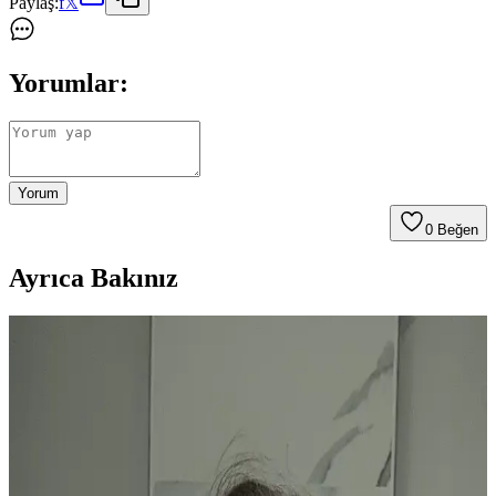
Paylaş:
f
𝕏
Yorumlar:
Yorum
0
Beğen
Ayrıca Bakınız
Gelin Makyajında Allık Kullanımı: Renk Seçimi ve
Doğru Uygulama Teknikleri
Gelin makyajında allık seçimi ve uygulama teknikleri, cilt tonu ve
makyaj uyumuna göre belirlenir. Doğru ton ve uygulama, makyajın
doğal ve fotoğraflarda kusursuz görünmesini sağlar.