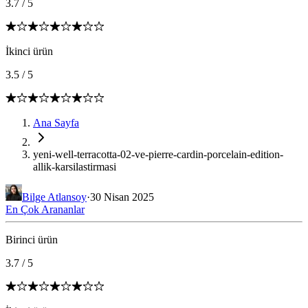
3.7
/
5
İkinci ürün
3.5
/
5
Ana Sayfa
yeni-well-terracotta-02-ve-pierre-cardin-porcelain-edition-
allik-karsilastirmasi
Bilge Atlansoy
·
30 Nisan 2025
En Çok Arananlar
Birinci ürün
3.7
/
5