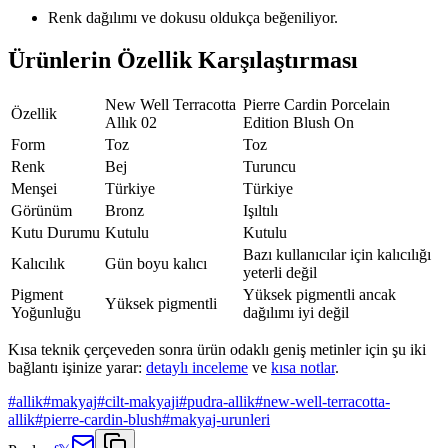
Renk dağılımı ve dokusu oldukça beğeniliyor.
Ürünlerin Özellik Karşılaştırması
New Well Terracotta
Pierre Cardin Porcelain
Özellik
Allık 02
Edition Blush On
Form
Toz
Toz
Renk
Bej
Turuncu
Menşei
Türkiye
Türkiye
Görünüm
Bronz
Işıltılı
Kutu Durumu
Kutulu
Kutulu
Bazı kullanıcılar için kalıcılığı
Kalıcılık
Gün boyu kalıcı
yeterli değil
Pigment
Yüksek pigmentli ancak
Yüksek pigmentli
Yoğunluğu
dağılımı iyi değil
Kısa teknik çerçeveden sonra ürün odaklı geniş metinler için şu iki
bağlantı işinize yarar:
detaylı inceleme
ve
kısa notlar
.
#
allik
#
makyaj
#
cilt-makyaji
#
pudra-allik
#
new-well-terracotta-
allik
#
pierre-cardin-blush
#
makyaj-urunleri