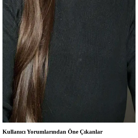
Rom&nd allıkları pastel tonlarda hafif pigmentasyon sunarken koyu
tenlerde yetersiz kalıyor. Lilybyred ve Judydoll gibi markalar daha
yoğun renk ve krem form sunuyor. Doğru fırça ve katmanlama ile
K-Beauty allıkları doğal görünüm sağlıyor.
31 Yaşında Güncellenmiş Doğal ve Günlük Makyaj
Rutini Ürün Seçimleri
31 yaşındaki kullanıcı, doğal ve yumuşak tonlarla günlük makyaj
rutinini güncelledi. Cilt tonunu dengeleyen ürünler ve sabitleyici
pudra kullanımının azaltılmasıyla genç ve taze bir görünüm elde
edildi.
Allık Kullanımında Dozaj ve Yüz Makyajında
Dengenin Önemi ve Uygulama Teknikleri
Allık kullanımı, makyajın genel dengesini sağlamak için önemlidir.
Dozaj, uygulama alanları ve diğer makyaj ürünleriyle uyum, yüzün
doğal ve canlı görünmesini etkiler. Kamera ve gerçek hayat farkları
göz önünde bulundurulmalıdır.
Kullanıcı Yorumlarından Öne Çıkanlar