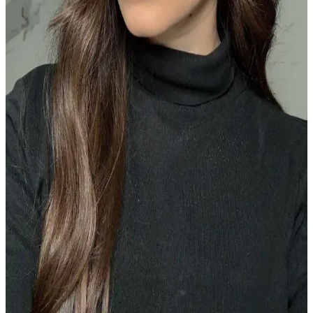
NARS Orgasm Allığı: Eski Formül ve Alternatifleri
Üzerine Kapsamlı İnceleme
NARS Orgasm allığının eski ve yeni formülleri arasındaki farklar,
kullanıcı deneyimleri ve benzer tonlarda alternatif ürünler detaylıca
inceleniyor. Makyaj tutkunları için kapsamlı bir rehber.
Rom&nd ve Alternatif K-Beauty Allıkları:
Pigmentasyon, Kullanıcı Deneyimleri ve Uygulama
İpuçları
Rom&nd allıkları pastel tonlarda hafif pigmentasyon sunarken koyu
tenlerde yetersiz kalıyor. Lilybyred ve Judydoll gibi markalar daha
yoğun renk ve krem form sunuyor. Doğru fırça ve katmanlama ile
K-Beauty allıkları doğal görünüm sağlıyor.
31 Yaşında Güncellenmiş Doğal ve Günlük Makyaj
Rutini Ürün Seçimleri
31 yaşındaki kullanıcı, doğal ve yumuşak tonlarla günlük makyaj
rutinini güncelledi. Cilt tonunu dengeleyen ürünler ve sabitleyici
pudra kullanımının azaltılmasıyla genç ve taze bir görünüm elde
edildi.