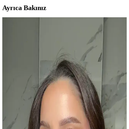
Ayrıca Bakınız
Gelin Makyajında Allık Kullanımı: Renk Seçimi ve
Doğru Uygulama Teknikleri
Gelin makyajında allık seçimi ve uygulama teknikleri, cilt tonu ve
makyaj uyumuna göre belirlenir. Doğru ton ve uygulama, makyajın
doğal ve fotoğraflarda kusursuz görünmesini sağlar.
Farklı Yüz Kızarıklıkları İçin Uygun Allık Tonları
ve Uygulama Yöntemleri
Yüzdeki farklı kızarıklık türlerine uygun allık tonları ve formülleri
detaylandırılır. Doğru renk ve uygulama ile doğal, sağlıklı ve estetik
bir görünüm sağlanır.
Mac Glow Play Allık: Yumuşak Dokulu, Kat Kat
Uygulanabilen Doğal Görünüm Sağlayan Makyaj
Ürünü
Mac Glow Play Allık, yumuşak dokusu ve doğal görünüm sağlayan