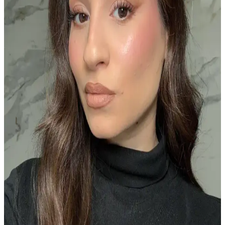
formülüyle makyajda çok yönlülük sunar. Kat kat uygulanabilir,
hafif ve kalıcı yapısıyla doğal makyaj arayanlar için mükemmel bir
seçim.
Soğuk Tonlu Ciltler İçin Pudra Allık Seçiminde
Doğru Renk ve Ürün Önerileri
Soğuk tonlu ciltler için pudra allık seçimi, turuncu ve parlak pembe
renklerden kaçınarak gri-pembe, lavanta ve mürdüm gibi sönük
tonların tercih edilmesini önerir. Yağlı ciltlerde pudra formu daha
uygundur.
NARS Orgasm Allığı: Eski Formül ve Alternatifleri
Üzerine Kapsamlı İnceleme
NARS Orgasm allığının eski ve yeni formülleri arasındaki farklar,
kullanıcı deneyimleri ve benzer tonlarda alternatif ürünler detaylıca
inceleniyor. Makyaj tutkunları için kapsamlı bir rehber.
Rom&nd ve Alternatif K-Beauty Allıkları:
Pigmentasyon, Kullanıcı Deneyimleri ve Uygulama
İpuçları