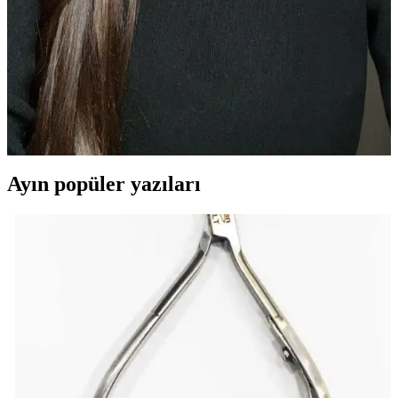
Allık Kullanımında Dozaj ve Yüz Makyajında
Dengenin Önemi ve Uygulama Teknikleri
Allık kullanımı, makyajın genel dengesini sağlamak için önemlidir.
Dozaj, uygulama alanları ve diğer makyaj ürünleriyle uyum, yüzün
doğal ve canlı görünmesini etkiler. Kamera ve gerçek hayat farkları
göz önünde bulundurulmalıdır.
Ayın popüler yazıları