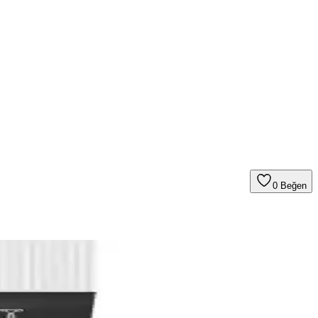
0
Beğen
odalarına özel dokunuşlar sağlar.