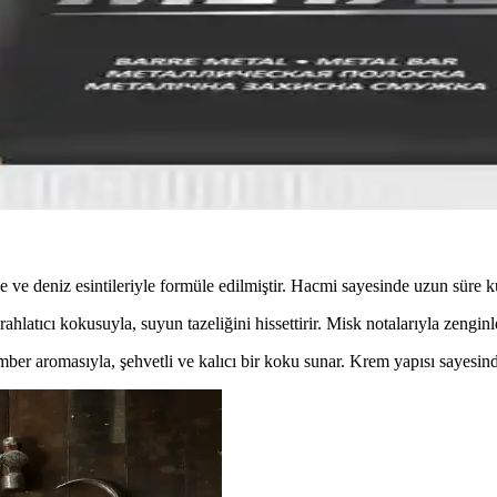
ı Takı Seçenekleri
bir arada sunar. Günlük ve özel günlerde kullanıma uygun, sağlıklı ve bak
lı Tasarımıyla Günlük Bakım İçin Uygun
a uygun, pratik kullanımı ve hijyenik temizliğiyle öne çıkan etkili bir t
 ve deniz esintileriyle formüle edilmiştir. Hacmi sayesinde uzun süre kulla
ahlatıcı kokusuyla, suyun tazeliğini hissettirir. Misk notalarıyla zenginle
ber aromasıyla, şehvetli ve kalıcı bir koku sunar. Krem yapısı sayesind