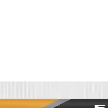
ırçası Dekoratif ve Fonksiyonel Bebek Aksesuarları
nı Küpü ve Saç Fırçası, dekoratif ve fonksiyonel özellikleriyle bebek 
Ekonomik Bakım Ürünü