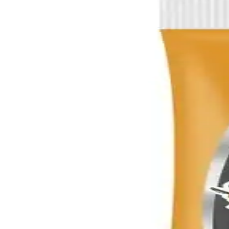
Mogokids Pembe Gold Bebek Anı Küpü ve Bebek Saç F
Doğal ahşaptan el işçiliğiyle hazırlanan Mogokids Pembe Gold Bebek A
Arko Kremli Berber Tıraş Sabunu: Geleneksel ve 
Arko kremli berber tıraş sabunu, hassas ciltlere uygun, kremli yapısı 
Kelebek Kese Kalın Beyaz: Dayanıklı ve Hijyenik Ban
Kelebek Kese Kalın Beyaz, yüksek kalitede ve dayanıklı yapısıyla cilt t
Fe Kulak Çubuğu 300'lü: Yüksek Kalite ve Güvenili
Fe Kulak Çubuğu 300'lü, hijyenik ve dayanıklı malzemeleriyle kulak t
Kısa Saç ve Tırnakların Pratikliği ile Doğal Güzelli
Kısa saç ve tırnaklar, pratiklik, hijyen ve zihinsel rahatlama sunarak 
MUJGAN 4'lü Saç Şekillendirme Seti: Pratik ve Est
MUJGAN 4'lü saç şekillendirme seti, pratik kullanım ve şık tasarımıyl