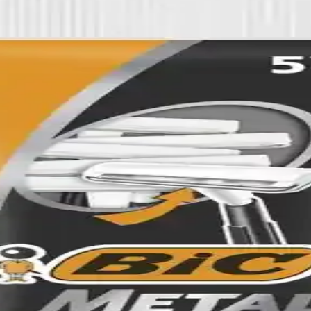
ırçası Dekoratif ve Fonksiyonel Bebek Aksesuarları
nı Küpü ve Saç Fırçası, dekoratif ve fonksiyonel özellikleriyle bebek 
Ekonomik Bakım Ürünü
ve nostaljik kokusuyla pratik ve ekonomik bir tıraş çözümüdür.
yo Kesesi İncelemesi
emizliği ve peeling için ideal, hijyenik ve kullanışlı bir banyo aksesuar
r Temizlik Çubuğu Ürünü
emizliği ve bakımında güvenilir, ekonomik ve pratik bir seçenektir.
ğin Yeniden Tanımlanması
doğal güzelliği ve bakım anlayışını yeniden şekillendiriyor. Bu yaklaşım, 
etik Saç Bakım Çözümü
a günlük saç bakımını kolaylaştırır, hafif malzemesiyle rahatlık sağla