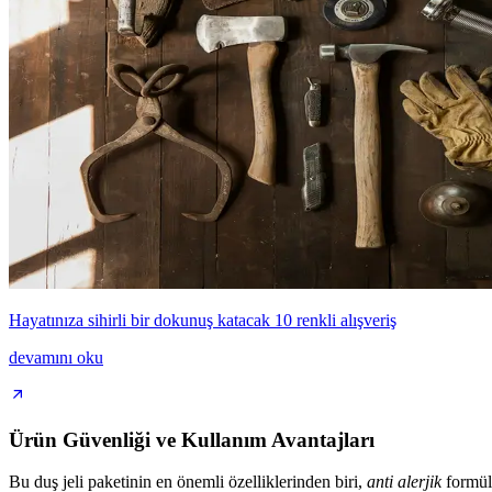
Hayatınıza sihirli bir dokunuş katacak 10 renkli alışveriş
devamını oku
Ürün Güvenliği ve Kullanım Avantajları
Bu duş jeli paketinin en önemli özelliklerinden biri,
anti alerjik
formülü