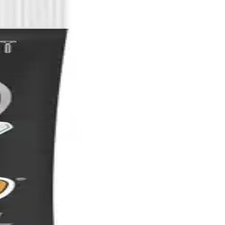
odalarına özel dokunuşlar sağlar.
ıdır.
bireysel özgürlük ve rahatlığı ön plana çıkarıyor.
r. Renk solması ve dolanma sorunlarına rağmen, çok yönlü kullanım