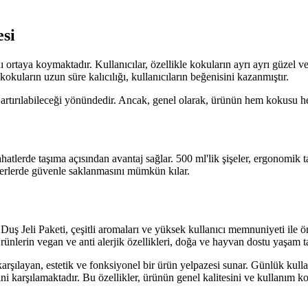
si
ortaya koymaktadır. Kullanıcılar, özellikle kokuların ayrı ayrı güzel v
kokuların uzun süre kalıcılığı, kullanıcıların beğenisini kazanmıştır.
 artırılabileceği yönündedir. Ancak, genel olarak, ürünün hem kokusu 
tlerde taşıma açısından avantaj sağlar. 500 ml'lik şişeler, ergonomik tas
 yerlerde güvenle saklanmasını mümkün kılar.
i Paketi, çeşitli aromaları ve yüksek kullanıcı memnuniyeti ile öne çı
Ürünlerin vegan ve anti alerjik özellikleri, doğa ve hayvan dostu yaşam t
karşılayan, estetik ve fonksiyonel bir ürün yelpazesi sunar. Günlük kull
ni karşılamaktadır. Bu özellikler, ürünün genel kalitesini ve kullanım ko