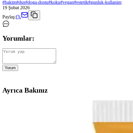
#
bakim
#
dus
#
doga-dostu
#
koku
#
vegan
#
estetik
#
gunluk-kullanim
19 Şubat 2026
Paylaş:
f
𝕏
Yorumlar:
Yorum
Ayrıca Bakınız
Mogokids Pembe Gold Bebek Anı Küpü ve Bebek Saç F
Doğal ahşaptan el işçiliğiyle hazırlanan Mogokids Pembe Gold Bebek A
Arko Kremli Berber Tıraş Sabunu: Geleneksel ve 