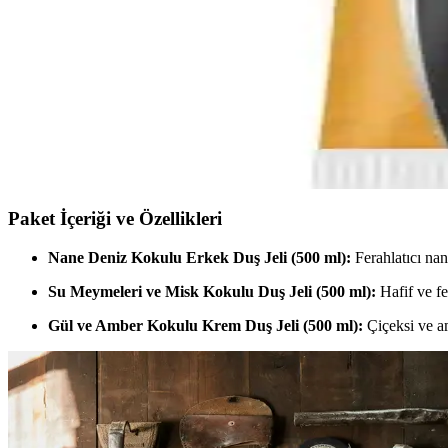
avantajları sunar.
Kadınlar İçin Zarif Top Zincir Kolye: Şık ve Dayanıkl
Bers Aksesuar'ın 2'li zarif top zincir kolyesi, şıklık ve dayanıklılığı 
BIC Metal Tıraş Bıçağı 5'li Paket Güçlü ve Dayanık
BIC Metal Tıraş Bıçağı, dayanıklı yapısı ve keskinliğiyle sert sakallar
Paket İçeriği ve Özellikleri
Nane Deniz Kokulu Erkek Duş Jeli (500 ml):
Ferahlatıcı nane
Su Meymeleri ve Misk Kokulu Duş Jeli (500 ml):
Hafif ve fer
Gül ve Amber Kokulu Krem Duş Jeli (500 ml):
Çiçeksi ve am