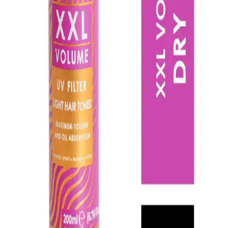
Syoss Fresh & Uplift Köpük Kuru Şampuan, yağlı saçlar için
tasarlanmış pratik bir hacimlendirme çözümüdür; 200 ml’lik şişede
köpük formuyla kökten uca eşit dağılımı kolaylaştırır, ağırlaşmadan
temiz ve taze bir görünüm sağlar. Hacim verici etkisi sayesinde
saçlar daha dolgun hissedilir ve gün boyu ferahlık korunur. Koku ve
ferahlık hissi uzun süreli temizlik izlenimi verirken bazı kullanıcılar
dipler ve uçlar için homojen dağılım konusunda zorluk yaşadıklarını
belirtir. Kalıntı bırakmama özelliği çoğunlukla olumlu geri dönüş
alırken bazı kullanıcılar beyaz kalıntı veya hafif yapışkanlık hissi
bildirmiştir; bu durum saç tipine ve uygulama tekniğine bağlı olarak
değişkenlik gösterebilir. Köpük formunun hızlı emilimi, spreyli
formata göre kullanım süresini hızlandırır ve günlük rutinde
pratikliği artırır. Ürün tüm saç tipleri için uygun olduğu iddiasını
kullanıcı deneyimleri de destekler, ancak ince telli saçlarda ve yoğun
yağlanmada uygulama tekniğine ekstra özen gerekebilir.
Taşınabilirliği ve 200 ml’lik paketi, seyahatler için de uygun bir
kolaylık sunar. Uygulama ipuçlarıyla doğru miktar ve dağılım
sağlandığında temiz ve hafif bir sonuç elde etmek mümkün olur.
Genel olarak, Syoss Fresh & Uplift hacim ve temizliği hızlı bir
şekilde bir araya getirir, günlük kullanıma uygun pratik bir
çözümdür.
Redist Kuru Şampuan Biotin İçerikli Seyahat Boyu
75 ml Saç Temizliği ve Ferahlık Sağlar