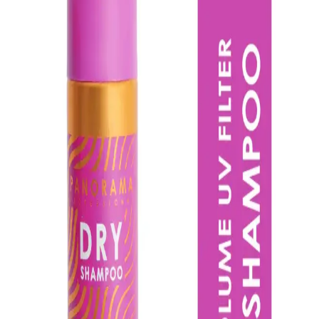
Etkili Kuru Şampuan Çözümü
Isana kuru şampuan, saçlardaki fazla yağı emerek hızlı ve pratik bir
temizlik sağlar. Yoğun yaşam temposunda saçları tazelemek ve
hacim kazandırmak için ideal bir kişisel bakım ürünüdür.
Morfose Milk Therapy Kuru Şampuan: Yağ Emici
Hacim Veren Pratik Saç Bakım Ürünü
Morfose Milk Therapy Kuru Şampuan, 200 ml ambalajıyla yağı
hızlıca emer, durulama gerektirmez ve tüm saç tipleri için uygundur.
Süt proteini ve 12 amino asit saç bakımını destekler; kokusu olumlu
geri dönüşler alır ve bazı kullanıcılar dipte hafif kalıntı bırakabilir.
Batiste Kuru Şampuan Bare 200 ml: Yağlı Saçlar
İçin Hacim ve Tazelik Sağlayan Pratik Çözüm
Yağlı saçlar için özel tasarlanmış Batiste Kuru Şampuan Bare, doğal
hacim ve ferahlık sağlar. Hafif kokusu ve pratik kullanımıyla günlük
saç bakımında tercih edilen yüksek kaliteli bir ürün.
Syoss Fresh & Uplift Köpük Kuru Şampuan: Yağlı
Saçlar için Hacim ve Temizliğin Çözümü