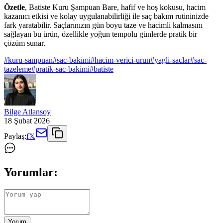
Özetle
, Batiste Kuru Şampuan Bare, hafif ve hoş kokusu, hacim
kazanıcı etkisi ve kolay uygulanabilirliği ile saç bakım rutininizde
fark yaratabilir. Saçlarınızın gün boyu taze ve hacimli kalmasını
sağlayan bu ürün, özellikle yoğun tempolu günlerde pratik bir
çözüm sunar.
#
kuru-sampuan
#
sac-bakimi
#
hacim-verici-urun
#
yagli-saclar
#
sac-
tazeleme
#
pratik-sac-bakimi
#
batiste
Bilge Atlansoy
18 Şubat 2026
Paylaş:
f
𝕏
Yorumlar:
Yorum