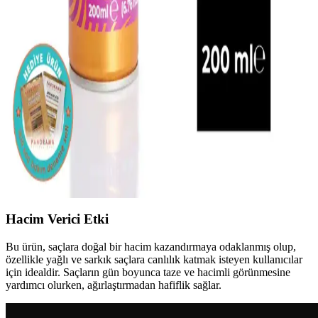
75 ml Saç Temizliği ve Ferahlık Sağlar
Redist kuru şampuan, biotin içeriğiyle saçları temizler, ferahlatır ve
seyahatlerde pratik kullanım sağlar, tüm saç tiplerine uygundur,
kullanıcı memnuniyetini artırır.
PANORAMA PROFESSIONAL Kuru Şampuan
XXL Volume UV Filtre Güneş Koruyucu Saç Bakım
Ürünü
Bu kuru şampuan, vegan formülüyle saçlara hacim kazandırır,
güneşin zararlı etkilerine karşı koruma sağlar ve kullanım kolaylığı
sunar.
Hacim Verici Etki
Bu ürün, saçlara doğal bir hacim kazandırmaya odaklanmış olup,
özellikle yağlı ve sarkık saçlara canlılık katmak isteyen kullanıcılar
için idealdir. Saçların gün boyunca taze ve hacimli görünmesine
yardımcı olurken, ağırlaştırmadan hafiflik sağlar.