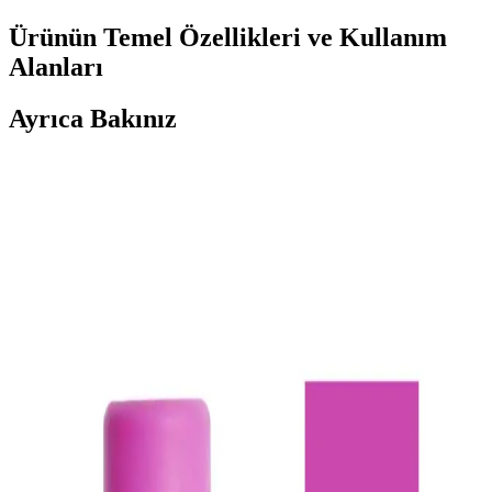
Ürünün Temel Özellikleri ve Kullanım
Alanları
Ayrıca Bakınız
Kuru Şampuan ve Saç Yıkama: Tercihler, Kullanım
ve Saç Sağlığı Üzerindeki Etkileri
Kuru şampuan saç görünümünü geçici olarak tazeler ancak saçın
gerçek temizliği için düzenli yıkama gereklidir. Kullanım şekli ve
saç tipi, etkili sonuçlar için önemlidir.
Morfose Kahve Renkli Saçlar İçin Kuru Şampuan
İncelemesi ve Kullanım İpuçları
Morfose kahve renkli kuru şampuan, doğal görünüm ve hacim
sağlar, saç derisini temiz tutar, kullanım kolaylığı sunar ve renk
uyumu sağlar. Ancak, yoğun renk ve kalıcılık konusunda dikkatli
olunmalı.