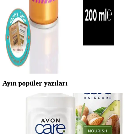
Redist kuru şampuan, biotin içeriğiyle saçları temizler, ferahlatır ve
seyahatlerde pratik kullanım sağlar, tüm saç tiplerine uygundur,
kullanıcı memnuniyetini artırır.
PANORAMA PROFESSIONAL Kuru Şampuan
XXL Volume UV Filtre Güneş Koruyucu Saç Bakım
Ürünü
Bu kuru şampuan, vegan formülüyle saçlara hacim kazandırır,
güneşin zararlı etkilerine karşı koruma sağlar ve kullanım kolaylığı
sunar.
Ayın popüler yazıları