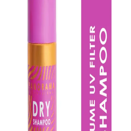
Isana Kuru Şampuan: Saç Bakımında Pratik ve
Etkili Kuru Şampuan Çözümü
Isana kuru şampuan, saçlardaki fazla yağı emerek hızlı ve pratik bir
temizlik sağlar. Yoğun yaşam temposunda saçları tazelemek ve
hacim kazandırmak için ideal bir kişisel bakım ürünüdür.
Morfose Milk Therapy Kuru Şampuan: Yağ Emici
Hacim Veren Pratik Saç Bakım Ürünü
Morfose Milk Therapy Kuru Şampuan, 200 ml ambalajıyla yağı
hızlıca emer, durulama gerektirmez ve tüm saç tipleri için uygundur.
Süt proteini ve 12 amino asit saç bakımını destekler; kokusu olumlu
geri dönüşler alır ve bazı kullanıcılar dipte hafif kalıntı bırakabilir.
Batiste Kuru Şampuan Bare 200 ml: Yağlı Saçlar
İçin Hacim ve Tazelik Sağlayan Pratik Çözüm
Yağlı saçlar için özel tasarlanmış Batiste Kuru Şampuan Bare, doğal
hacim ve ferahlık sağlar. Hafif kokusu ve pratik kullanımıyla günlük
saç bakımında tercih edilen yüksek kaliteli bir ürün.
Syoss Fresh & Uplift Köpük Kuru Şampuan: Yağlı