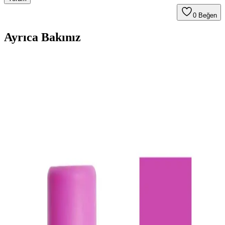
0
Beğen
Ayrıca Bakınız
Kuru Şampuan ve Saç Yıkama: Tercihler, Kullanım
ve Saç Sağlığı Üzerindeki Etkileri
Kuru şampuan saç görünümünü geçici olarak tazeler ancak saçın
gerçek temizliği için düzenli yıkama gereklidir. Kullanım şekli ve
saç tipi, etkili sonuçlar için önemlidir.
Morfose Kahve Renkli Saçlar İçin Kuru Şampuan
İncelemesi ve Kullanım İpuçları
Morfose kahve renkli kuru şampuan, doğal görünüm ve hacim
sağlar, saç derisini temiz tutar, kullanım kolaylığı sunar ve renk
uyumu sağlar. Ancak, yoğun renk ve kalıcılık konusunda dikkatli
olunmalı.
Isana Kuru Şampuan: Saç Bakımında Pratik ve