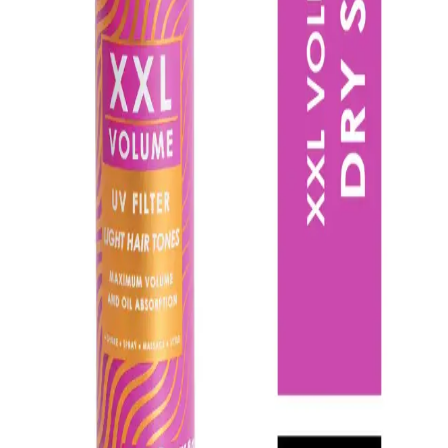
Saçlar için Hacim ve Temizliğin Çözümü
Syoss Fresh & Uplift Köpük Kuru Şampuan, yağlı saçlar için
tasarlanmış pratik bir hacimlendirme çözümüdür; 200 ml’lik şişede
köpük formuyla kökten uca eşit dağılımı kolaylaştırır, ağırlaşmadan
temiz ve taze bir görünüm sağlar. Hacim verici etkisi sayesinde
saçlar daha dolgun hissedilir ve gün boyu ferahlık korunur. Koku ve
ferahlık hissi uzun süreli temizlik izlenimi verirken bazı kullanıcılar
dipler ve uçlar için homojen dağılım konusunda zorluk yaşadıklarını
belirtir. Kalıntı bırakmama özelliği çoğunlukla olumlu geri dönüş
alırken bazı kullanıcılar beyaz kalıntı veya hafif yapışkanlık hissi
bildirmiştir; bu durum saç tipine ve uygulama tekniğine bağlı olarak
değişkenlik gösterebilir. Köpük formunun hızlı emilimi, spreyli
formata göre kullanım süresini hızlandırır ve günlük rutinde
pratikliği artırır. Ürün tüm saç tipleri için uygun olduğu iddiasını
kullanıcı deneyimleri de destekler, ancak ince telli saçlarda ve yoğun
yağlanmada uygulama tekniğine ekstra özen gerekebilir.
Taşınabilirliği ve 200 ml’lik paketi, seyahatler için de uygun bir
kolaylık sunar. Uygulama ipuçlarıyla doğru miktar ve dağılım
sağlandığında temiz ve hafif bir sonuç elde etmek mümkün olur.
Genel olarak, Syoss Fresh & Uplift hacim ve temizliği hızlı bir
şekilde bir araya getirir, günlük kullanıma uygun pratik bir
çözümdür.
Redist Kuru Şampuan Biotin İçerikli Seyahat Boyu