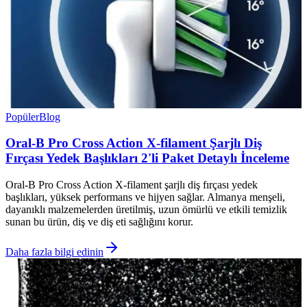
Popüler
Blog
Oral-B Pro Cross Action X-filament Şarjlı Diş
Fırçası Yedek Başlıkları 2'li Paket Detaylı İnceleme
Oral-B Pro Cross Action X-filament şarjlı diş fırçası yedek
başlıkları, yüksek performans ve hijyen sağlar. Almanya menşeli,
dayanıklı malzemelerden üretilmiş, uzun ömürlü ve etkili temizlik
sunan bu ürün, diş ve diş eti sağlığını korur.
Daha fazla bilgi edinin