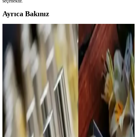
seçenektir.
Ayrıca Bakınız
Calvin Klein Contradiction Edp 100 Ml Kadın
Parfümü: Modern ve Kalıcı Çiçeksi Odunsu Koku
Calvin Klein'in Contradiction Edp 100 Ml kadın parfümü, ferah ve
odunsu notalarıyla gün boyu kalıcı, çok yönlü ve şık bir koku sunar,
günlük ve özel kullanımlar için ideal bir tercihtir.
ATTAR ESANS Zümrüt Esansı Doğal Hafif Parfüm
Roll-on 3ml Türkiye Menşei
ATTAR ESANS Zümrüt Esansı, doğal içerikli, hafif ve ferahlatıcı
roll-on parfüm, taşınabilir ve kullanımı kolay, uzun ömürlü, Türkiye
menşei, hassas ciltlere uygun, günlük kullanım için ideal.
Bargello 384 Kadın Parfüm: Aromatik ve Ferah
Koku ile Günlük Şıklık
Bargello 384 Kadın Parfüm, 50 ml'lik şişesiyle uzun süre kalıcılık