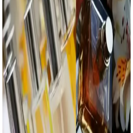
sağlayan, ferah ve hafif aromatik yapısıyla günlük kullanım için
ideal bir seçenektir.
Jean Paul Gaultier La Belle Paradise Garden
Parfümü: Koku Profili ve Kullanıcı Yorumları
Jean Paul Gaultier La Belle Paradise Garden parfümü, tropikal ve
tatlı başlangıcıyla dikkat çekiyor. Vanilya ve muz notalarıyla sıcak
ve kremamsı bir karakter sunuyor. Şişe tasarımı da estetik değer
taşıyor.
1990'lar ve 2000'lerin Başındaki Katia Parfümü:
Hafif ve Tatlı Kokuya Sahip Unutulmuş Tasarım
1990'lar ve 2000'lerin başında popüler olan Katia parfümü, mat
beyaz şişesi ve yengeç pençesine benzeyen kapağıyla hafif ve tatlı
kokusuyla nostalji arayanların ilgisini çekiyor.
Dior Poison Parfüm Reformülasyonları ve
Yaşlanmanın Koku Üzerindeki Etkileri
Dior Poison parfümünde reformülasyonlar, yasal düzenlemeler ve
içerik temini nedeniyle koku değişikliklerine yol açar. EDT ve EDP