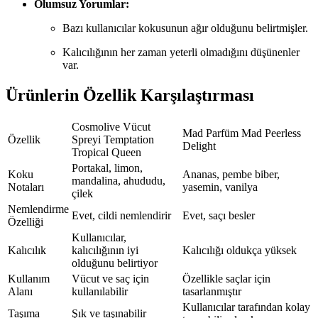
Olumsuz Yorumlar:
Bazı kullanıcılar kokusunun ağır olduğunu belirtmişler.
Kalıcılığının her zaman yeterli olmadığını düşünenler
var.
Ürünlerin Özellik Karşılaştırması
Cosmolive Vücut
Mad Parfüm Mad Peerless
Özellik
Spreyi Temptation
Delight
Tropical Queen
Portakal, limon,
Koku
Ananas, pembe biber,
mandalina, ahududu,
Notaları
yasemin, vanilya
çilek
Nemlendirme
Evet, cildi nemlendirir
Evet, saçı besler
Özelliği
Kullanıcılar,
Kalıcılık
kalıcılığının iyi
Kalıcılığı oldukça yüksek
olduğunu belirtiyor
Kullanım
Vücut ve saç için
Özellikle saçlar için
Alanı
kullanılabilir
tasarlanmıştır
Kullanıcılar tarafından kolay
Taşıma
Şık ve taşınabilir