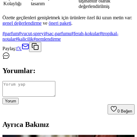
taşınabilir olarak
Kolaylığı
tasarım
değerlendirilmiş
Özette geçilenleri genişletmek için ürünlere özel iki uzun metin var:
genel değerlendirme
ve
öneri paketi
.
#
parfum
#
vucut-spreyi
#
sac-parfumu
#
ferah-kokular
#
tropikal-
notalar
#
kalicilik
#
nemlendirme
Paylaş:
f
𝕏
Yorumlar:
Yorum
0
Beğen
Ayrıca Bakınız