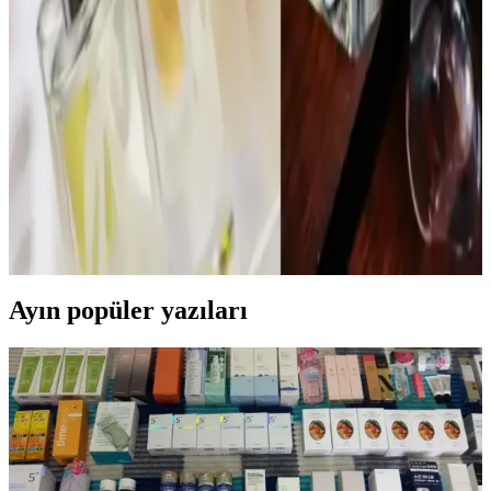
1980'ler Love’s Cologne parfüm seti, orijinal ve kullanılmamış
kokularıyla nostalji ve vintage parfüm meraklıları için değerli bir
koleksiyon sunar. Set, dönemin gençlik kültürünü yansıtan çeşitli
kokular içerir.
İnsanları Duraklatan ve Övgü Alan Parfümler:
Kalıcılık ve Uyumun Önemi
Reddit kullanıcılarının deneyimlerine göre, Chanel Coco
Mademoiselle ve Glossier You gibi parfümler kalıcılık ve
uyumlarıyla sıkça iltifat alıyor. Parfüm seçerken vücut kokusuyla
uyum ve mevsim dikkate alınmalı.
Ayın popüler yazıları