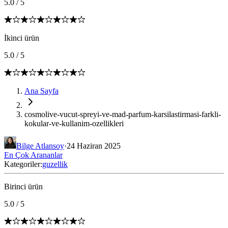
5.0
/
5
İkinci ürün
5.0
/
5
Ana Sayfa
cosmolive-vucut-spreyi-ve-mad-parfum-karsilastirmasi-farkli-
kokular-ve-kullanim-ozellikleri
Bilge Atlansoy
·
24 Haziran 2025
En Çok Arananlar
Kategoriler:
guzellik
Birinci ürün
5.0
/
5