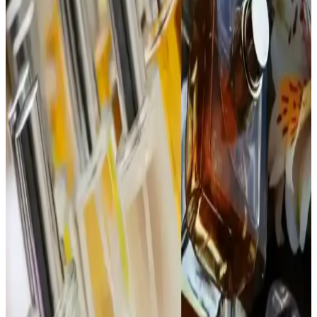
Parfümü: Koku Profili ve Kullanıcı Yorumları
Jean Paul Gaultier La Belle Paradise Garden parfümü, tropikal ve
tatlı başlangıcıyla dikkat çekiyor. Vanilya ve muz notalarıyla sıcak
ve kremamsı bir karakter sunuyor. Şişe tasarımı da estetik değer
taşıyor.
1990'lar ve 2000'lerin Başındaki Katia Parfümü:
Hafif ve Tatlı Kokuya Sahip Unutulmuş Tasarım
1990'lar ve 2000'lerin başında popüler olan Katia parfümü, mat
beyaz şişesi ve yengeç pençesine benzeyen kapağıyla hafif ve tatlı
kokusuyla nostalji arayanların ilgisini çekiyor.
Dior Poison Parfüm Reformülasyonları ve
Yaşlanmanın Koku Üzerindeki Etkileri
Dior Poison parfümünde reformülasyonlar, yasal düzenlemeler ve
içerik temini nedeniyle koku değişikliklerine yol açar. EDT ve EDP
versiyonları, yaşlanma ve bölgesel farklılıklar da kokuyu etkiler.
1980'ler Love’s Cologne Parfüm Seti: Vintage
Kokular ve Gençlik Kültürünün İzleri