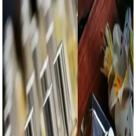
Calvin Klein Contradiction Edp 100 Ml Kadın
Parfümü: Modern ve Kalıcı Çiçeksi Odunsu Koku
Calvin Klein'in Contradiction Edp 100 Ml kadın parfümü, ferah ve
odunsu notalarıyla gün boyu kalıcı, çok yönlü ve şık bir koku sunar,
günlük ve özel kullanımlar için ideal bir tercihtir.
ATTAR ESANS Zümrüt Esansı Doğal Hafif Parfüm
Roll-on 3ml Türkiye Menşei
ATTAR ESANS Zümrüt Esansı, doğal içerikli, hafif ve ferahlatıcı
roll-on parfüm, taşınabilir ve kullanımı kolay, uzun ömürlü, Türkiye
menşei, hassas ciltlere uygun, günlük kullanım için ideal.
Bargello 384 Kadın Parfüm: Aromatik ve Ferah
Koku ile Günlük Şıklık
Bargello 384 Kadın Parfüm, 50 ml'lik şişesiyle uzun süre kalıcılık
sağlayan, ferah ve hafif aromatik yapısıyla günlük kullanım için
ideal bir seçenektir.
Jean Paul Gaultier La Belle Paradise Garden