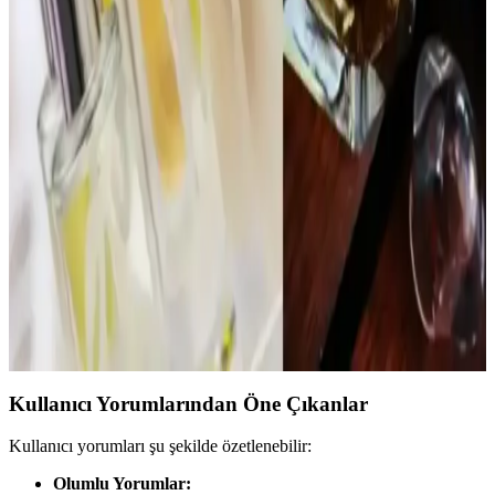
versiyonları, yaşlanma ve bölgesel farklılıklar da kokuyu etkiler.
1980'ler Love’s Cologne Parfüm Seti: Vintage
Kokular ve Gençlik Kültürünün İzleri
1980'ler Love’s Cologne parfüm seti, orijinal ve kullanılmamış
kokularıyla nostalji ve vintage parfüm meraklıları için değerli bir
koleksiyon sunar. Set, dönemin gençlik kültürünü yansıtan çeşitli
kokular içerir.
İnsanları Duraklatan ve Övgü Alan Parfümler:
Kalıcılık ve Uyumun Önemi
Reddit kullanıcılarının deneyimlerine göre, Chanel Coco
Mademoiselle ve Glossier You gibi parfümler kalıcılık ve
uyumlarıyla sıkça iltifat alıyor. Parfüm seçerken vücut kokusuyla
uyum ve mevsim dikkate alınmalı.
Kullanıcı Yorumlarından Öne Çıkanlar
Kullanıcı yorumları şu şekilde özetlenebilir:
Olumlu Yorumlar: